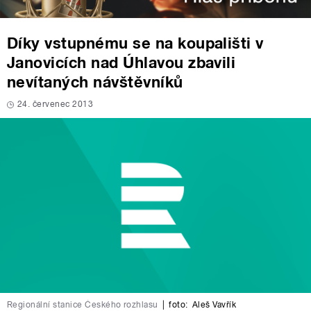
Díky vstupnému se na koupališti v
Janovicích nad Úhlavou zbavili
nevítaných návštěvníků
24. červenec 2013
Regionální stanice Českého rozhlasu
|
foto:
Aleš Vavřík