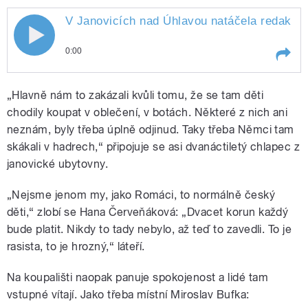
V Janovicích nad Úhlavou natáčela redaktor
0:00
Play /
Englová
V Janovicích nad Úhlavou
„Hlavně nám to zakázali kvůli tomu, že se tam děti
natáčela redaktorka Jitka
chodily koupat v oblečení, v botách. Některé z nich ani
neznám, byly třeba úplně odjinud. Taky třeba Němci tam
skákali v hadrech,“ připojuje se asi dvanáctiletý chlapec z
janovické ubytovny.
„Nejsme jenom my, jako Romáci, to normálně český
děti,“ zlobí se Hana Červeňáková: „Dvacet korun každý
pause
bude platit. Nikdy to tady nebylo, až teď to zavedli. To je
rasista, to je hrozný,“ láteří.
Na koupališti naopak panuje spokojenost a lidé tam
vstupné vítají. Jako třeba místní Miroslav Bufka: