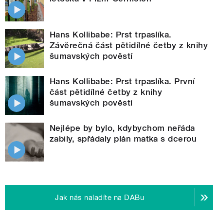
Hans Kollibabe: Prst trpaslíka.
Závěrečná část pětidílné četby z knihy
šumavských pověstí
Hans Kollibabe: Prst trpaslíka. První
část pětidílné četby z knihy
šumavských pověstí
Nejlépe by bylo, kdybychom neřáda
zabily, spřádaly plán matka s dcerou
Jak nás naladíte na DABu