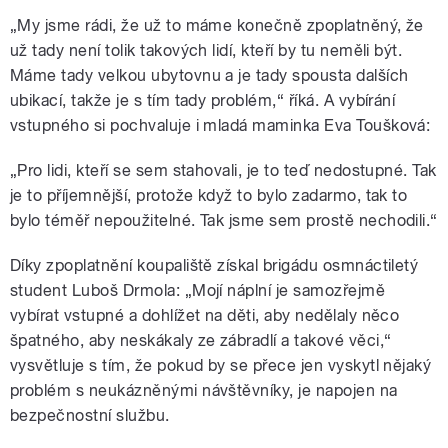
„My jsme rádi, že už to máme konečně zpoplatněný, že
už tady není tolik takových lidí, kteří by tu neměli být.
Máme tady velkou ubytovnu a je tady spousta dalších
ubikací, takže je s tím tady problém,“ říká. A vybírání
vstupného si pochvaluje i mladá maminka Eva Toušková:
„Pro lidi, kteří se sem stahovali, je to teď nedostupné. Tak
je to příjemnější, protože když to bylo zadarmo, tak to
bylo téměř nepoužitelné. Tak jsme sem prostě nechodili.“
Díky zpoplatnění koupaliště získal brigádu osmnáctiletý
student Luboš Drmola: „Mojí náplní je samozřejmě
vybírat vstupné a dohlížet na děti, aby nedělaly něco
špatného, aby neskákaly ze zábradlí a takové věci,“
vysvětluje s tím, že pokud by se přece jen vyskytl nějaký
problém s neukázněnými návštěvníky, je napojen na
bezpečnostní službu.