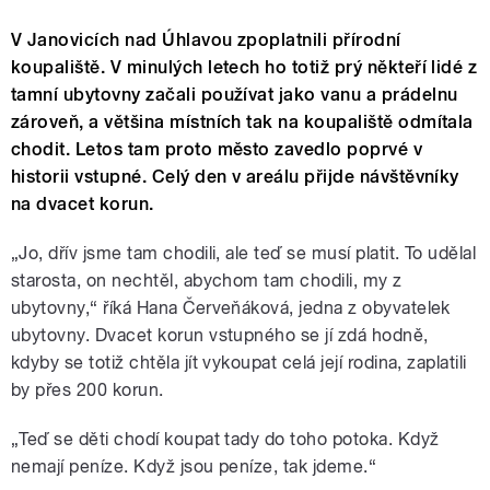
V Janovicích nad Úhlavou zpoplatnili přírodní
koupaliště. V minulých letech ho totiž prý někteří lidé z
tamní ubytovny začali používat jako vanu a prádelnu
zároveň, a většina místních tak na koupaliště odmítala
chodit. Letos tam proto město zavedlo poprvé v
historii vstupné. Celý den v areálu přijde návštěvníky
na dvacet korun.
„Jo, dřív jsme tam chodili, ale teď se musí platit. To udělal
starosta, on nechtěl, abychom tam chodili, my z
ubytovny,“ říká Hana Červeňáková, jedna z obyvatelek
ubytovny. Dvacet korun vstupného se jí zdá hodně,
kdyby se totiž chtěla jít vykoupat celá její rodina, zaplatili
by přes 200 korun.
„Teď se děti chodí koupat tady do toho potoka. Když
nemají peníze. Když jsou peníze, tak jdeme.“