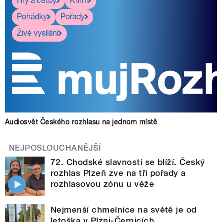
Hry a četby
Krimi
Pohádky
Pořady
Živé vysílání
Audiosvět Českého rozhlasu na jednom místě
NEJPOSLOUCHANĚJŠÍ
72. Chodské slavnosti se blíží. Český
rozhlas Plzeň zve na tři pořady a
rozhlasovou zónu u věže
Nejmenší chmelnice na světě je od
letoška v Plzni-Černicích