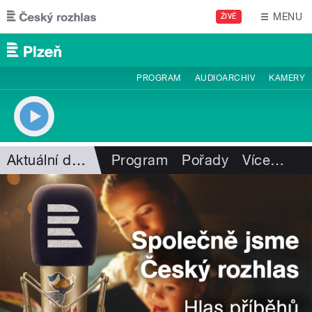
Přejít k hlavnímu obsahu
MENU
ŽIVĚ
PROGRAM
AUDIOARCHIV
KAMERY
Aktuální dění
Program
Pořady
Více
…