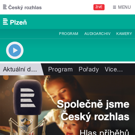
Přejít k hlavnímu obsahu
MENU
ŽIVĚ
PROGRAM
AUDIOARCHIV
KAMERY
Aktuální dění
Program
Pořady
Více
…