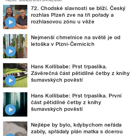
72. Chodské slavnosti se blíží. Český
rozhlas Plzeň zve na tři pořady a
rozhlasovou zónu u věže
Nejmenší chmelnice na světě je od
letoška v Plzni-Černicích
Hans Kollibabe: Prst trpaslíka.
Závěrečná část pětidílné četby z knihy
šumavských pověstí
Hans Kollibabe: Prst trpaslíka. První
část pětidílné četby z knihy
šumavských pověstí
Nejlépe by bylo, kdybychom neřáda
zabily, spřádaly plán matka s dcerou