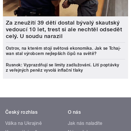
Za zneužití 39 dětí dostal bývalý skautský
vedoucí 10 let, trest si ale nechtěl odsedět
celý. U soudu narazil
Ostrov, na kterém stojí světová ekonomika. Jak se Tchaj-
wan stal výrobcem nejlepších čipů na světě?
Rusnok: Vyprazdňují se limity zadlužování. Lití poptávky
z veřejných peněz vyvolá inflační tlaky
Český rozhlas
O nás
Válka na Ukrajině
Jak nás naladíte