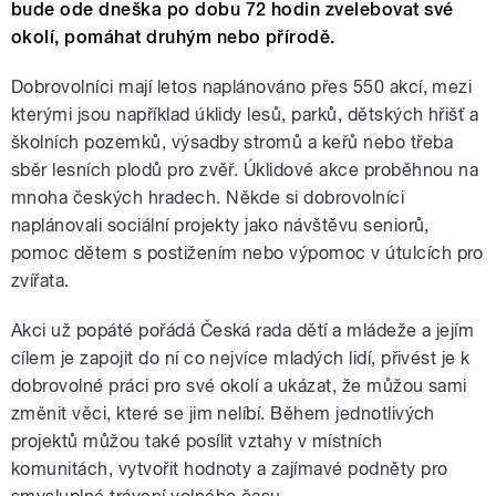
bude ode dneška po dobu 72 hodin zvelebovat své
okolí, pomáhat druhým nebo přírodě.
Dobrovolníci mají letos naplánováno přes 550 akcí, mezi
kterými jsou například úklidy lesů, parků, dětských hřišť a
školních pozemků, výsadby stromů a keřů nebo třeba
sběr lesních plodů pro zvěř. Úklidové akce proběhnou na
mnoha českých hradech. Někde si dobrovolníci
naplánovali sociální projekty jako návštěvu seniorů,
pomoc dětem s postižením nebo výpomoc v útulcích pro
zvířata.
Akci už popáté pořádá Česká rada dětí a mládeže a jejím
cílem je zapojit do ní co nejvíce mladých lidí, přivést je k
dobrovolné práci pro své okolí a ukázat, že můžou sami
změnit věci, které se jim nelíbí. Během jednotlivých
projektů můžou také posílit vztahy v místních
komunitách, vytvořit hodnoty a zajímavé podněty pro