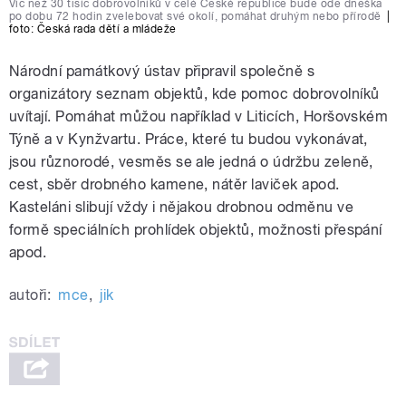
Víc než 30 tisíc dobrovolníků v celé České republice bude ode dneška
po dobu 72 hodin zvelebovat své okolí, pomáhat druhým nebo přírodě
|
foto: Česká rada dětí a mládeže
Národní památkový ústav připravil společně s
organizátory seznam objektů, kde pomoc dobrovolníků
uvítají. Pomáhat můžou například v Liticích, Horšovském
Týně a v Kynžvartu. Práce, které tu budou vykonávat,
jsou různorodé, vesměs se ale jedná o údržbu zeleně,
cest, sběr drobného kamene, nátěr laviček apod.
Kasteláni slibují vždy i nějakou drobnou odměnu ve
formě speciálních prohlídek objektů, možnosti přespání
apod.
autoři:
mce
,
jik