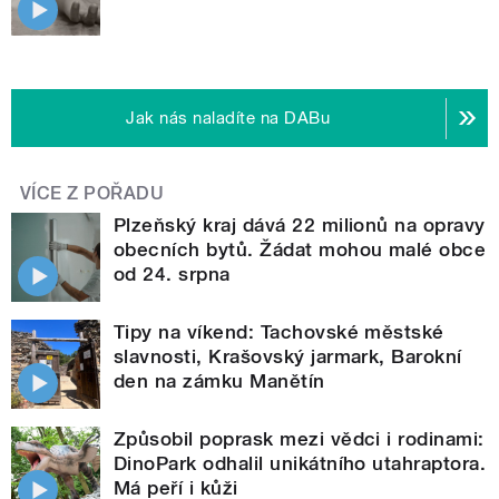
Jak nás naladíte na DABu
VÍCE Z POŘADU
Plzeňský kraj dává 22 milionů na opravy
obecních bytů. Žádat mohou malé obce
od 24. srpna
Tipy na víkend: Tachovské městské
slavnosti, Krašovský jarmark, Barokní
den na zámku Manětín
Způsobil poprask mezi vědci i rodinami:
DinoPark odhalil unikátního utahraptora.
Má peří i kůži