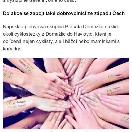
smysluplné trávení volného času.
Do akce se zapojí také dobrovolníci ze západu Čech
Například pionýrská skupina Ptáčata Domažlice uklidí
okolí cyklostezky z Domažlic do Havlovic, která je
oblíbená nejen cyklisty, ale i běžci nebo maminkami s
kočárky.