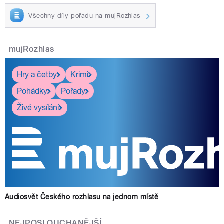
Všechny díly pořadu na mujRozhlas
mujRozhlas
Hry a četby
Krimi
Pohádky
Pořady
Živé vysílání
Audiosvět Českého rozhlasu na jednom místě
NEJPOSLOUCHANĚJŠÍ