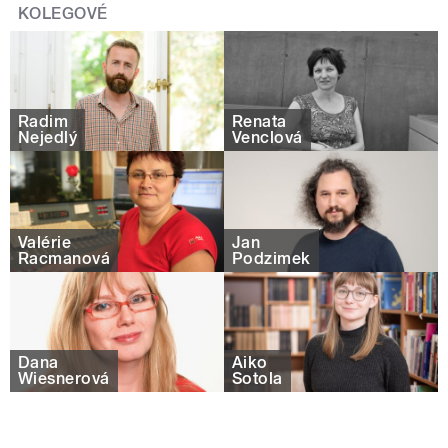
KOLEGOVÉ
Radim
Renata
Nejedlý
Venclová
Valérie
Jan
Racmanová
Podzimek
Dana
Aiko
Wiesnerová
Šotola