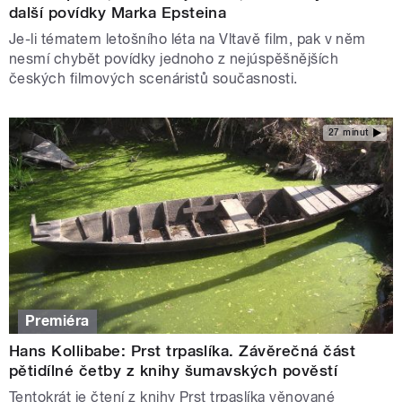
další povídky Marka Epsteina
Je-li tématem letošního léta na Vltavě film, pak v něm
nesmí chybět povídky jednoho z nejúspěšnějších
českých filmových scenáristů současnosti.
27 minut
Premiéra
Hans Kollibabe: Prst trpaslíka. Závěrečná část
pětidílné četby z knihy šumavských pověstí
Tentokrát je čtení z knihy Prst trpaslíka věnované