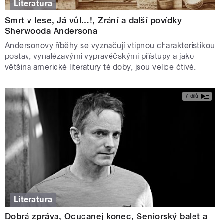
Literatura
Smrt v lese, Já vůl…!, Zrání a další povídky
Sherwooda Andersona
Andersonovy říběhy se vyznačují vtipnou charakteristikou
postav, vynalézavými vypravěčskými přístupy a jako
většina americké literatury té doby, jsou velice čtivé.
7 dílů
Literatura
Dobrá zpráva, Ocucanej konec, Seniorský balet a