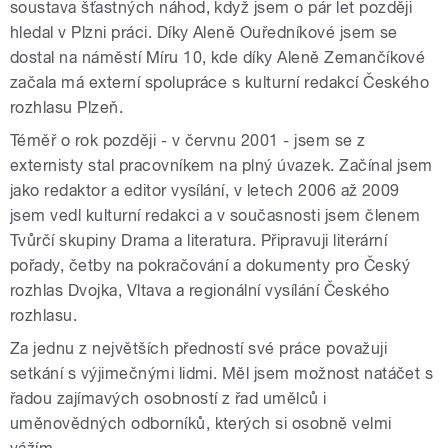
soustava šťastných náhod, když jsem o pár let později
hledal v Plzni práci. Díky Aleně Ouředníkové jsem se
dostal na náměstí Míru 10, kde díky Aleně Zemančíkové
začala má externí spolupráce s kulturní redakcí Českého
rozhlasu Plzeň.
Téměř o rok později - v červnu 2001 - jsem se z
externisty stal pracovníkem na plný úvazek. Začínal jsem
jako redaktor a editor vysílání, v letech 2006 až 2009
jsem vedl kulturní redakci a v současnosti jsem členem
Tvůrčí skupiny Drama a literatura. Připravuji literární
pořady, četby na pokračování a dokumenty pro Český
rozhlas Dvojka, Vltava a regionální vysílání Českého
rozhlasu.
Za jednu z největších předností své práce považuji
setkání s výjimečnými lidmi. Měl jsem možnost natáčet s
řadou zajímavých osobností z řad umělců i
uměnovědných odborníků, kterých si osobně velmi