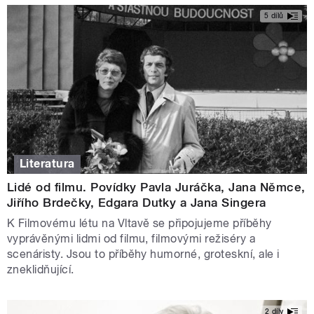
5 dílů
Literatura
Lidé od filmu. Povídky Pavla Juráčka, Jana Němce,
Jiřího Brdečky, Edgara Dutky a Jana Singera
K Filmovému létu na Vltavě se připojujeme příběhy
vyprávěnými lidmi od filmu, filmovými režiséry a
scenáristy. Jsou to příběhy humorné, groteskní, ale i
zneklidňující.
2 díly