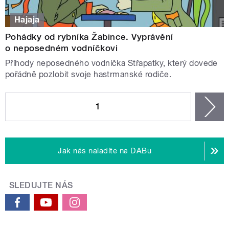
Hajaja
Pohádky od rybníka Žabince. Vyprávění
o neposedném vodníčkovi
Příhody neposedného vodníčka Střapatky, který dovede
pořádně pozlobit svoje hastrmanské rodiče.
STRÁNKY
1
n
Jak nás naladíte na DABu
SLEDUJTE NÁS