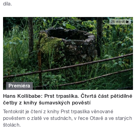
díla.
26 minut
Premiéra
Hans Kollibabe: Prst trpaslíka. Čtvrtá část pětidílné
četby z knihy šumavských pověstí
Tentokrát je čtení z knihy Prst trpaslíka věnované
pověstem o zlatě ve studnách, v řece Otavě a ve starých
štolách.