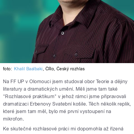
foto:
Khalil Baalbaki
,
ČRo
,
Český rozhlas
Na FF UP v Olomouci jsem studoval obor Teorie a dějiny
literatury a dramatických umění. Měli jsme tam také
"Rozhlasové praktikum" v jehož rámci jsme připravovali
dramatizaci Erbenovy Svatební košile. Těch několik replik,
které jsem tam měl, bylo mé první vystoupení na
mikrofon.
Ke skutečné rozhlasové práci mi dopomohla až řízená