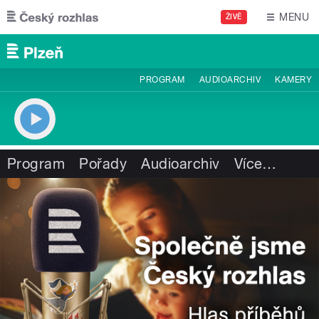
Přejít k hlavnímu obsahu
MENU
ŽIVĚ
PROGRAM
AUDIOARCHIV
KAMERY
Program
Pořady
Audioarchiv
Více
…