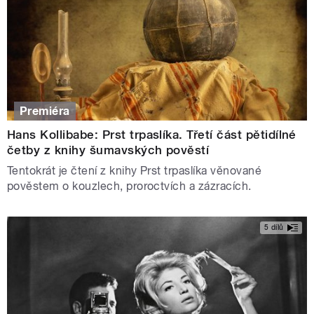
Premiéra
Hans Kollibabe: Prst trpaslíka. Třetí část pětidílné
četby z knihy šumavských pověstí
Tentokrát je čtení z knihy Prst trpaslíka věnované
pověstem o kouzlech, proroctvích a zázracích.
5 dílů