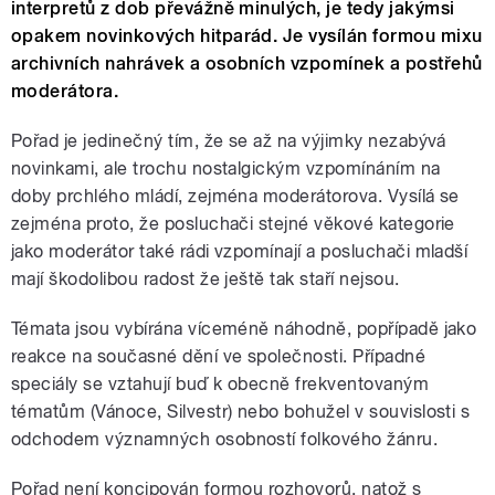
interpretů z dob převážně minulých, je tedy jakýmsi
opakem novinkových hitparád. Je vysílán formou mixu
archivních nahrávek a osobních vzpomínek a postřehů
moderátora.
Pořad je jedinečný tím, že se až na výjimky nezabývá
novinkami, ale trochu nostalgickým vzpomínáním na
doby prchlého mládí, zejména moderátorova. Vysílá se
zejména proto, že posluchači stejné věkové kategorie
jako moderátor také rádi vzpomínají a posluchači mladší
mají škodolibou radost že ještě tak staří nejsou.
Témata jsou vybírána víceméně náhodně, popřípadě jako
reakce na současné dění ve společnosti. Případné
speciály se vztahují buď k obecně frekventovaným
tématům (Vánoce, Silvestr) nebo bohužel v souvislosti s
odchodem významných osobností folkového žánru.
Pořad není koncipován formou rozhovorů, natož s