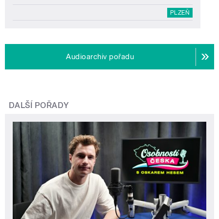
PLZEŇ
Audioarchiv pořadu
DALŠÍ POŘADY