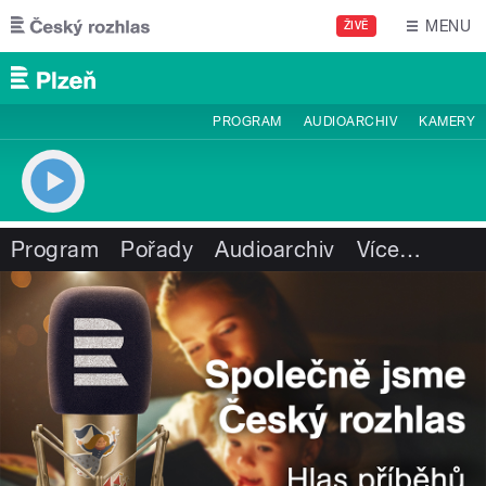
Přejít k hlavnímu obsahu
MENU
ŽIVĚ
PROGRAM
AUDIOARCHIV
KAMERY
Program
Pořady
Audioarchiv
Více
…