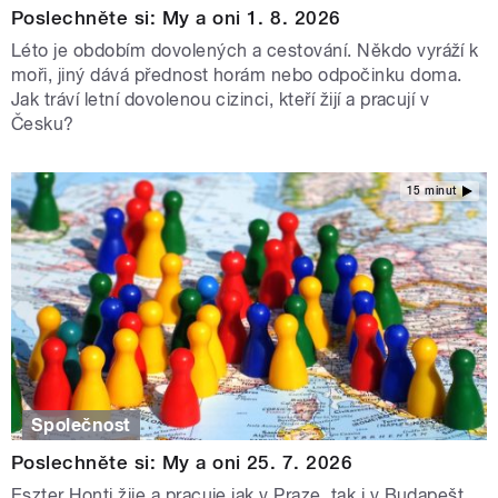
Poslechněte si: My a oni 1. 8. 2026
Léto je obdobím dovolených a cestování. Někdo vyráží k
moři, jiný dává přednost horám nebo odpočinku doma.
Jak tráví letní dovolenou cizinci, kteří žijí a pracují v
Česku?
15 minut
Společnost
Poslechněte si: My a oni 25. 7. 2026
Eszter Honti žije a pracuje jak v Praze, tak i v Budapešt.