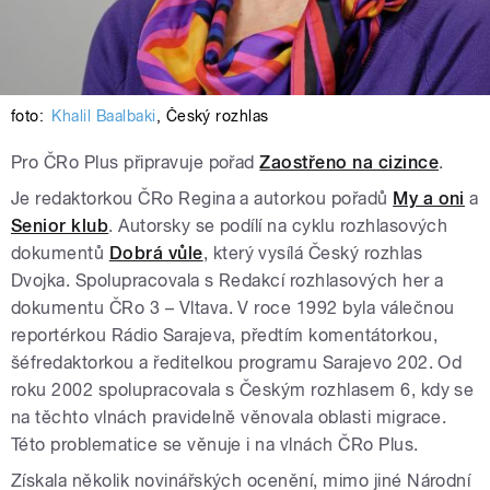
foto:
Khalil Baalbaki
,
Český rozhlas
Pro ČRo Plus připravuje pořad
Zaostřeno na cizince
.
Je redaktorkou ČRo Regina a autorkou pořadů
My a oni
a
Senior klub
. Autorsky se podílí na cyklu rozhlasových
dokumentů
Dobrá vůle
, který vysílá Český rozhlas
Dvojka. Spolupracovala s Redakcí rozhlasových her a
dokumentu ČRo 3 – Vltava. V roce 1992 byla válečnou
reportérkou Rádio Sarajeva, předtím komentátorkou,
šéfredaktorkou a ředitelkou programu Sarajevo 202. Od
roku 2002 spolupracovala s Českým rozhlasem 6, kdy se
na těchto vlnách pravidelně věnovala oblasti migrace.
Této problematice se věnuje i na vlnách ČRo Plus.
Získala několik novinářských ocenění, mimo jiné Národní