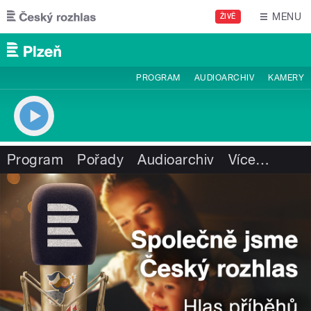
Přejít k hlavnímu obsahu
MENU
ŽIVĚ
PROGRAM
AUDIOARCHIV
KAMERY
Program
Pořady
Audioarchiv
Více
…