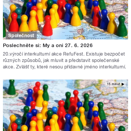
Společnost
Poslechněte si: My a oni 27. 6. 2026
20.výročí interkulturní akce RefuFest. Existuje bezpočet
různých způsobů, jak mluvit a představit společenské
akce. Zvlášť ty, které nesou přídavné jméno interkulturní.
15 minut