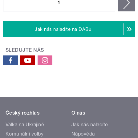
1
n
Jak nás naladíte na DABu
SLEDUJTE NÁS
Český rozhlas
O nás
Válka na Ukrajině
Jak nás naladíte
Komunální volby
Nápověda