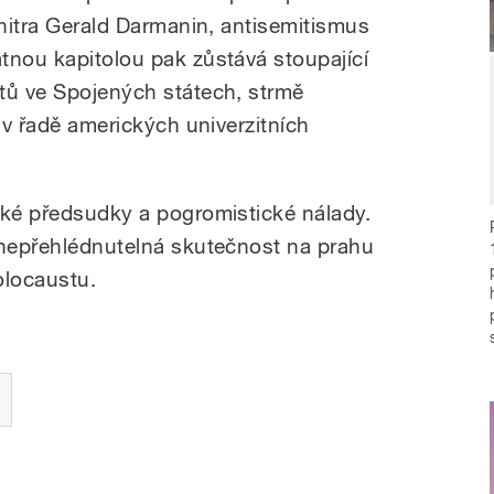
vnitra Gerald Darmanin, antisemitismus
tnou kapitolou pak zůstává stoupající
tů ve Spojených státech, strmě
ť v řadě amerických univerzitních
ské předsudky a pogromistické nálady.
 nepřehlédnutelná skutečnost na prahu
olocaustu.