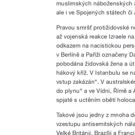
muslimských náboženských au
ale i ve Spojených státech či A
Pravou smršť protižidovské n
až vojenská reakce Izraele n
odkazem na nacistickou pers
v Berlíně a Paříži označeny 
pobodána židovská žena a úto
hákový kříž. V Istanbulu se n
vstup zakázán“. V australsk
do plynu
“
a ve Vídni, Římě a
spjaté s uctěním obětí holo
Takové jsou jedny z mnoha 
vzestupu antisemitských nála
Velké Británii, Brazílii a Fra