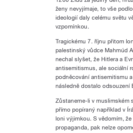
ženy nevyjímaje, to vše podl
ideologií daly celému světu v
vzpomínkou.
Tragickému 7. říjnu přitom lo
palestinský vůdce Mahmúd Ab
nechal slyšet, že Hitlera a E
antisemitismus, ale sociální ro
podněcování antisemitismu a 
následně dostalo odsouzení 
Zůstaneme-li v muslimském sv
přímo popíraný například v Í
loni výjimkou. S vědomím, že
propaganda, pak nelze opome