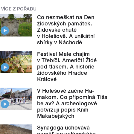
VÍCE Z POŘADU
Co nezmeškat na Den
židovských památek.
Židovské chutě
v Holešově. A unikátní
sbírky v Náchodě
Festival Male chajim
v Třebíči. Američtí Židé
pod tlakem. A historie
židovského Hradce
Králové
V Holešově začne Ha-
makom. Co připomíná Tiša
be av? A archeologové
potvrzují popis Knih
Makabejských
Synagoga uchovává
paměť jeruzalémského