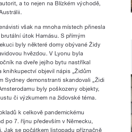
torit, a to nejen na Blízkém východě,
ustrálii.
enávisti však na mnoha místech přinesla
a brutální útok Hamásu. S přímým
ekuci byly některé domy obývané Židy
Davidovou hvězdou. V Lyonu byla
čník na dveře jejího bytu nastříkal
a knihkupectví objevil nápis „Židům
ém Sydney demonstranti skandovali „Židi
 Amsterodamu byly poškozeny objekty,
caustu či výzkumem na židovské téma.
dokladů k celkově pandemickému
d po 7. říjnu především v Německu,
ncii. Jak se počátkem listopadu příznačně