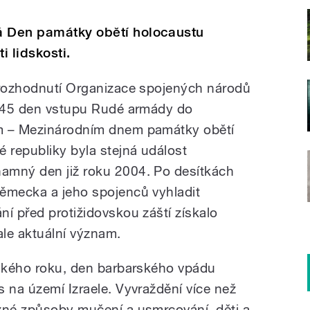
á Den památky obětí holocaustu
 lidskosti.
 rozhodnutí Organizace spojených národů
1945 den vstupu Rudé armády do
im – Mezinárodním dnem památky obětí
é republiky byla stejná událost
amný den již roku 2004. Po desítkách
Německa a jeho spojenců vyhladit
í před protižidovskou záští získalo
le aktuální význam.
ňského roku, den barbarského vpádu
 na území Izraele. Vyvraždění více než
zné způsoby mučení a usmrcování, děti a