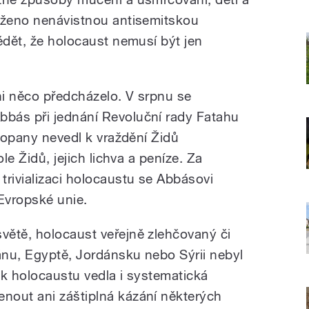
oženo nenávistnou antisemitskou
ědět, že holocaust nemusí být jen
ni něco předcházelo. V srpnu se
bás při jednání Revoluční rady Fatahu
vropany nevedl k vraždění Židů
le Židů, jejich lichva a peníze. Za
trivializaci holocaustu se Abbásovi
Evropské unie.
ětě, holocaust veřejně zlehčovaný či
ránu, Egyptě, Jordánsku nebo Sýrii nebyl
 k holocaustu vedla i systematická
nout ani záštiplná kázání některých