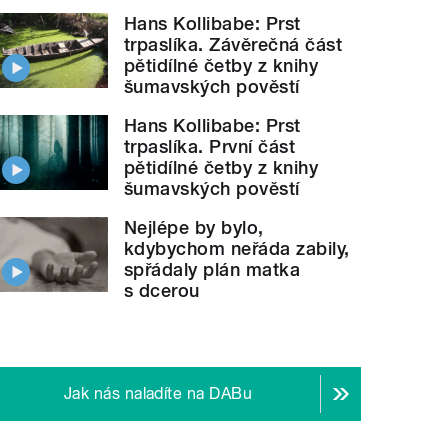
Hans Kollibabe: Prst
trpaslíka. Závěrečná část
pětidílné četby z knihy
šumavských pověstí
Hans Kollibabe: Prst
trpaslíka. První část
pětidílné četby z knihy
šumavských pověstí
Nejlépe by bylo,
kdybychom neřáda zabily,
spřádaly plán matka
s dcerou
Jak nás naladíte na DABu