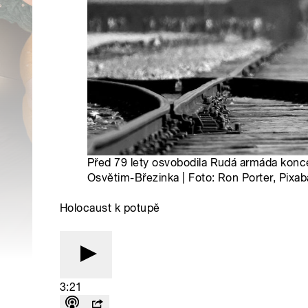
Před 79 lety osvobodila Rudá armáda konce
Osvětim-Březinka | Foto: Ron Porter, Pixab
Holocaust k potupě
3:21