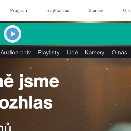
Program
mujRozhlas
Stanice
O r
Audioarchiv
Playlisty
Lidé
Kamery
O nás