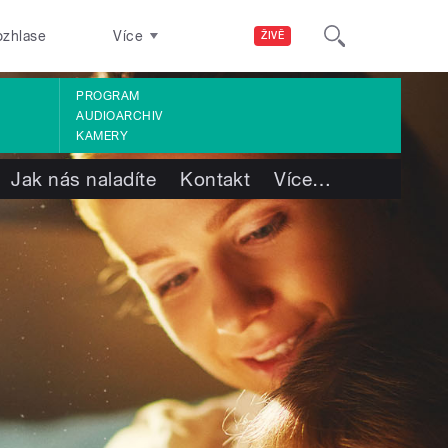
ozhlase
Více
ŽIVĚ
PROGRAM
AUDIOARCHIV
KAMERY
Jak nás naladíte
Kontakt
Více
…