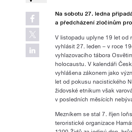
Na sobotu 27. ledna připad
a předcházení zločinům proti
V listopadu uplyne 19 let od
vyhlásit 27. leden – v roce 
vyhlazovacího tábora Osvět
holocaustu. V kalendáři Česk
vyhlášena zákonem jako význ
let od pokusu nacistického 
židovské etnikum však varován
v posledních měsících nebýva
Mezníkem se stal 7. říjen lo
teroristické organizace Hamás
1200 Židů za jediný den, hrů