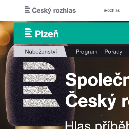
Přejít k hlavnímu obsahu
iRozhlas
Náboženství
Program
Pořady