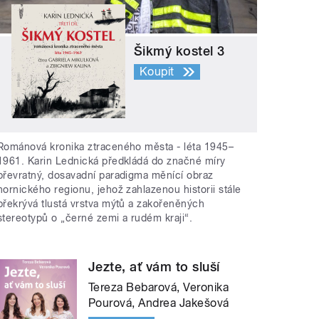
Šikmý kostel 3
Koupit
Románová kronika ztraceného města - léta 1945–
1961. Karin Lednická předkládá do značné míry
převratný, dosavadní paradigma měnící obraz
hornického regionu, jehož zahlazenou historii stále
překrývá tlustá vrstva mýtů a zakořeněných
stereotypů o „černé zemi a rudém kraji“.
Jezte, ať vám to sluší
Tereza Bebarová, Veronika
Pourová, Andrea Jakešová