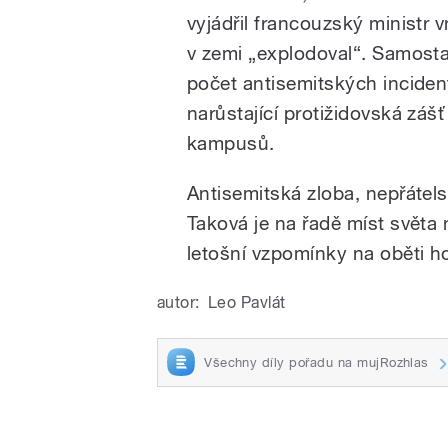
vyjádřil francouzský ministr 
v zemi „explodoval“. Samosta
počet antisemitských inciden
narůstající protižidovská záš
kampusů.
Antisemitská zloba, nepřátel
Taková je na řadě míst světa
letošní vzpomínky na oběti h
autor:
Leo Pavlát
Všechny díly pořadu na mujRozhlas