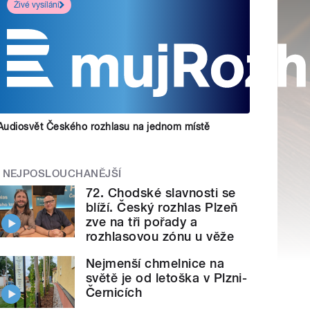
Živé vysílání
Audiosvět Českého rozhlasu na jednom místě
NEJPOSLOUCHANĚJŠÍ
72. Chodské slavnosti se
blíží. Český rozhlas Plzeň
zve na tři pořady a
rozhlasovou zónu u věže
Nejmenší chmelnice na
světě je od letoška v Plzni-
Černicích