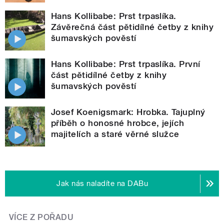
Hans Kollibabe: Prst trpaslíka.
Závěrečná část pětidílné četby z knihy
šumavských pověstí
Hans Kollibabe: Prst trpaslíka. První
část pětidílné četby z knihy
šumavských pověstí
Josef Koenigsmark: Hrobka. Tajuplný
příběh o honosné hrobce, jejích
majitelích a staré věrné služce
Jak nás naladíte na DABu
VÍCE Z POŘADU