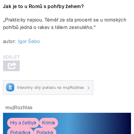
Jak je to u Romů s pohřby žehem?
„Prakticky nejsou. Téměř ze sta procent se u romských
pohřbů jedná o rakev s tělem zesnulého.“
autor:
Igor Šebo
Všechny díly pořadu na mujRozhlas
mujRozhlas
Hry a četby
Krimi
Pohádky
Pořady