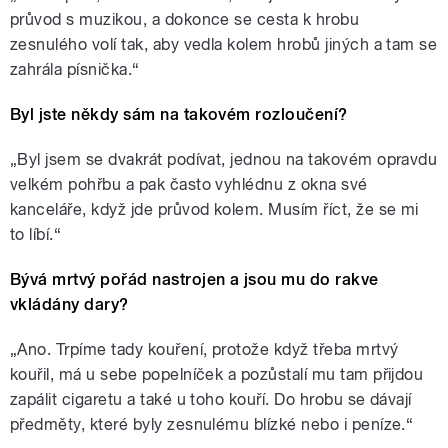
průvod s muzikou, a dokonce se cesta k hrobu
zesnulého volí tak, aby vedla kolem hrobů jiných a tam se
zahrála písnička.“
Byl jste někdy sám na takovém rozloučení?
„
Byl jsem se dvakrát podívat, jednou na takovém opravdu
velkém pohřbu a pak často vyhlédnu z okna své
kanceláře, když jde průvod kolem. Musím říct, že se mi
to líbí.“
Bývá mrtvý pořád nastrojen a jsou mu do rakve
vkládány dary?
„Ano. Trpíme tady kouření, protože když třeba mrtvý
kouřil, má u sebe popelníček a pozůstalí mu tam přijdou
zapálit cigaretu a také u toho kouří. Do hrobu se dávají
předměty, které byly zesnulému blízké nebo i peníze.“