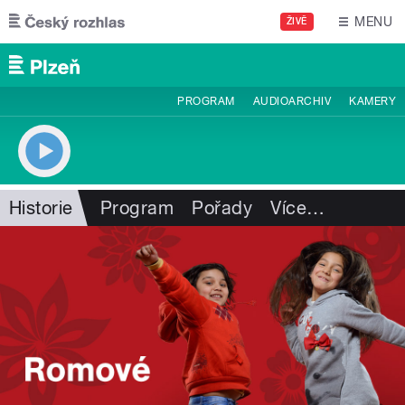
Přejít k hlavnímu obsahu
MENU
ŽIVĚ
PROGRAM
AUDIOARCHIV
KAMERY
Historie
Program
Pořady
Více
…