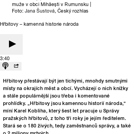
muže v obci Mihăeşti v Rumunsku |
Foto:
Jana Šustová
, Český rozhlas
Hřbitovy – kamenná historie národa
3:40
Hřbitovy přestávají být jen tichými, mnohdy smutnými
místy na okrajích měst a obcí. Vycházejí o nich knížky
a stále populárnější jsou třeba i komentované
prohlídky. „Hřbitovy jsou kamennou historií národa,“
míní Karel Kobliha, který šest let pracuje u Správy
pražských hřbitovů, z toho tři roky je jejím ředitelem.
Stará se o 180 živých, tedy zaměstnanců správy, a také
o 2 miliony mrtvých.