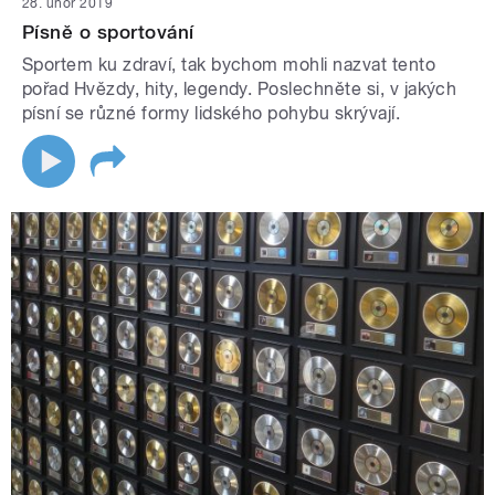
28. únor 2019
Písně o sportování
Sportem ku zdraví, tak bychom mohli nazvat tento
pořad Hvězdy, hity, legendy. Poslechněte si, v jakých
písní se různé formy lidského pohybu skrývají.