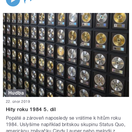
Hudba
22. únor 2019
Hity roku 1984 5. díl
Popáté a zároveň naposledy se vrátíme k hitům roku
1984. Uslyšíme například britskou skupinu Status Quo,
americkou zpěvačku Cindy Lauper nebo melodii z