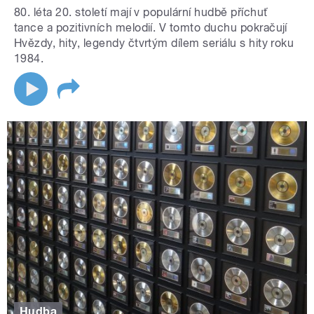
80. léta 20. století mají v populární hudbě příchuť
tance a pozitivních melodií. V tomto duchu pokračují
Hvězdy, hity, legendy čtvrtým dílem seriálu s hity roku
1984.
Hudba