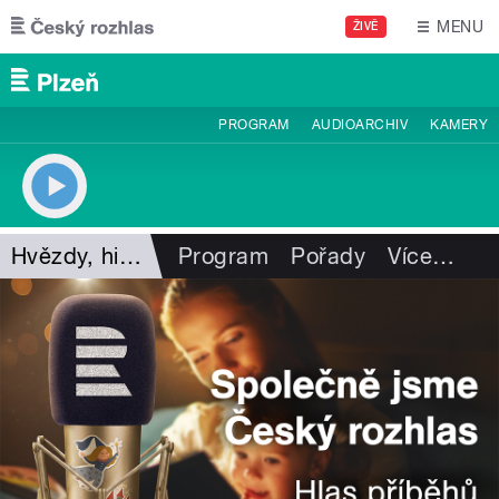
Přejít k hlavnímu obsahu
MENU
ŽIVĚ
PROGRAM
AUDIOARCHIV
KAMERY
Hvězdy, hity, legendy
Program
Pořady
Více
…