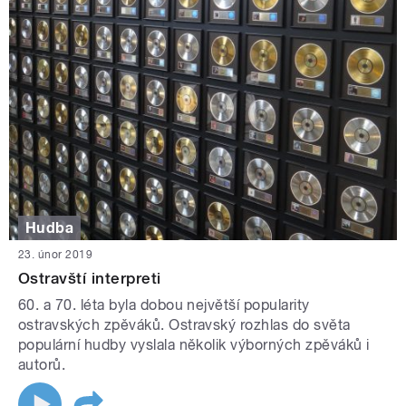
Hudba
23. únor 2019
Ostravští interpreti
60. a 70. léta byla dobou největší popularity
ostravských zpěváků. Ostravský rozhlas do světa
populární hudby vyslala několik výborných zpěváků i
autorů.