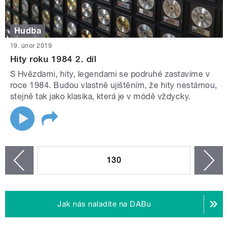
Hudba
19. únor 2019
Hity roku 1984 2. díl
S Hvězdami, hity, legendami se podruhé zastavíme v
roce 1984. Budou vlastně ujištěním, že hity nestárnou,
stejně tak jako klasika, která je v módě vždycky.
STRÁNKY
130
n
zí
Jak nás naladíte na DABu