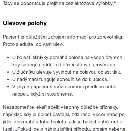
Tady se doporučuje přejít na bezlaktózové výrobky.“
Úlevové polohy
Pacient je důležitým zdrojem informací pro zdravotníka.
Proto sledujte, co vám uleví.
U bolestí slinivky pomáhá poloha na všech čtyřech,
kdy se orgán oddálí od břišní stěny a prověsí se.
U žlučníku ulevuje vyvinout na bolavou oblast tlak.
U nadýmání funguje schoulit se do klubíčka.
V jiných případech může pomoci předklon nebo
naopak, když si stoupneme.
Nezapomeňte lékaři sdělit všechny důležité příznaky,
například kdy je bolest častější, zda ráno, večer nebo po
jídle, zda máte u toho teplotu, zda je bolest ostrá, nebo
tupá. „Pokud jde o náhlou břišní příhodu, prosím neberte