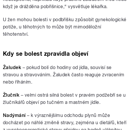
když je drážděna pobřišnice,“ vysvětluje lékařka.
U žen mohou bolesti v podbřišku způsobit gynekologické
potíže, u těhotných to může být mimoděložní
těhotenství.
Kdy se bolest zpravidla objeví
Žaludek
– pokud bolí do hodiny od jídla, souvisí se
stravou a stravováním. Žaludek často reaguje zvracením
nebo říháním.
Žlučník
– velmi ostrá silná bolest v pravém podžebří se u
žlučníkářů objeví po tučném a mastném jídle.
Nadýmání
– k výraznějšímu odchodu plynů může
docházet po náhlé změně stravy, zejména u dietářů, kteří
z vysokoenergetické stravy přejdou na hodně vláknitou.