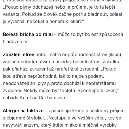
„Pokud plyny odcházejí nebo je průjem, je to ta lepší
varianta. Pokud se člověk začne potit a blednout, bolest
je výrazná, nečekat a honem k lékaři.“
Bolesti břicha po ránu
– může to být bolest způsobená
hladověním.
Zauzlení střev
neboli náhlá neprůchodnost střev (ileus) –
začíná nechutenstvím, následují bolesti střev i žaludku,
pak přichází zvracení až nepřetržité zvracení. „Pokud
jsou střeva neprůchodná, tak to nejde spodem,
neodcházejí ani plyny, proto dochází k nepřetržitému
zvracení. Někdy může být teplota. Spěchejte k lékaři,“
nabádá Kateřina Cajthamlová.
Alergie na laktózu
– způsobuje křeče a následný průjem
s objemnější stolicí. „Nastupuje ve vyšším věku, kdy se
nevytváří enzym, který štěpí mléko a mléčné výrobky.