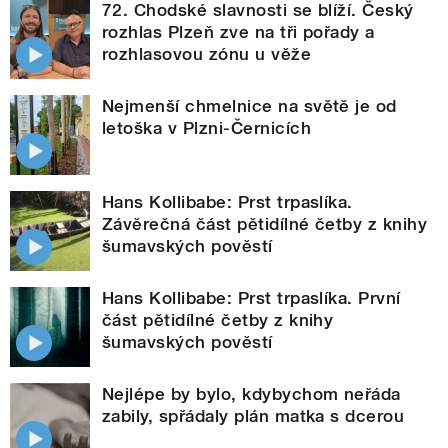
72. Chodské slavnosti se blíží. Český
rozhlas Plzeň zve na tři pořady a
rozhlasovou zónu u věže
Nejmenší chmelnice na světě je od
letoška v Plzni-Černicích
Hans Kollibabe: Prst trpaslíka.
Závěrečná část pětidílné četby z knihy
šumavských pověstí
Hans Kollibabe: Prst trpaslíka. První
část pětidílné četby z knihy
šumavských pověstí
Nejlépe by bylo, kdybychom neřáda
zabily, spřádaly plán matka s dcerou