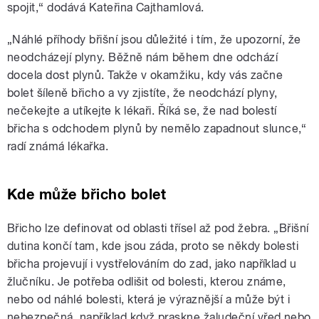
spojit,“ dodává Kateřina Cajthamlová.
„Náhlé příhody břišní jsou důležité i tím, že upozorní, že
neodcházejí plyny. Běžně nám během dne odchází
docela dost plynů. Takže v okamžiku, kdy vás začne
bolet šíleně břicho a vy zjistíte, že neodchází plyny,
nečekejte a utíkejte k lékaři. Říká se, že nad bolestí
břicha s odchodem plynů by nemělo zapadnout slunce,“
radí známá lékařka.
Kde může břicho bolet
Břicho lze definovat od oblasti třísel až pod žebra. „Břišní
dutina končí tam, kde jsou záda, proto se někdy bolesti
břicha projevují i vystřelováním do zad, jako například u
žlučníku. Je potřeba odlišit od bolesti, kterou známe,
nebo od náhlé bolesti, která je výraznější a může být i
nebezpečná, například když praskne žaludeční vřed nebo