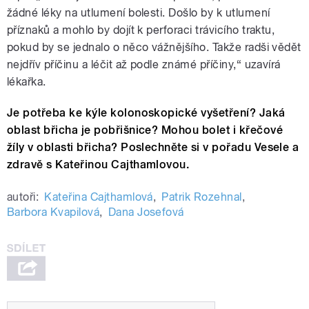
žádné léky na utlumení bolesti. Došlo by k utlumení
příznaků a mohlo by dojít k perforaci trávicího traktu,
pokud by se jednalo o něco vážnějšího. Takže radši vědět
nejdřív příčinu a léčit až podle známé příčiny,“ uzavírá
lékařka.
Je potřeba ke kýle kolonoskopické vyšetření? Jaká
oblast břicha je pobřišnice? Mohou bolet i křečové
žíly v oblasti břicha? Poslechněte si v pořadu Vesele a
zdravě s Kateřinou Cajthamlovou.
autoři:
Kateřina Cajthamlová
,
Patrik Rozehnal
,
Barbora Kvapilová
,
Dana Josefová