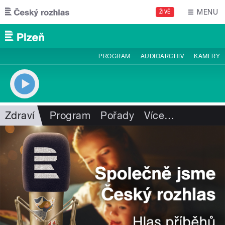
Přejít k hlavnímu obsahu
MENU
ŽIVĚ
PROGRAM
AUDIOARCHIV
KAMERY
Zdraví
Program
Pořady
Více
…