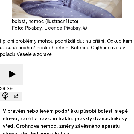
bolest, nemoc (ilustrační foto) |
Foto: Pixabay,
Licence Pixabay
,
©
I plicní problémy mohou podráždit dutinu břišní. Odkud kam
až sahá břicho? Poslechněte si Kateřinu Cajthamlovou v
pořadu Vesele a zdravě
29:39
V pravém nebo levém podbřišku působí bolesti slepé
střevo, zánět v trávicím traktu, prasklý dvanáctníkový
vřed, Crohnova nemoc, změny závěsného aparátu
střeva, ale i ledvinová kolika.