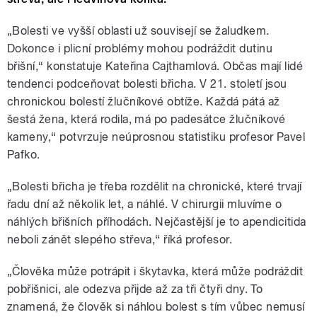
„Bolesti ve vyšší oblasti už souvisejí se žaludkem.
Dokonce i plicní problémy mohou podráždit dutinu
břišní,“ konstatuje Kateřina Cajthamlová. Občas mají lidé
tendenci podceňovat bolesti břicha. V 21. století jsou
chronickou bolestí žlučníkové obtíže. Každá pátá až
šestá žena, která rodila, má po padesátce žlučníkové
kameny,“ potvrzuje neúprosnou statistiku profesor Pavel
Pafko.
„Bolesti břicha je třeba rozdělit na chronické, které trvají
řadu dní až několik let, a náhlé. V chirurgii mluvíme o
náhlých břišních příhodách. Nejčastější je to apendicitida
neboli zánět slepého střeva,“ říká profesor.
„Člověka může potrápit i škytavka, která může podráždit
pobřišnici, ale odezva přijde až za tři čtyři dny. To
znamená, že člověk si náhlou bolest s tím vůbec nemusí