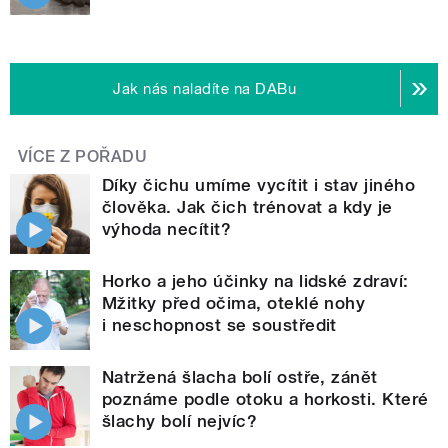
Jak nás naladíte na DABu
VÍCE Z POŘADU
Díky čichu umíme vycítit i stav jiného
člověka. Jak čich trénovat a kdy je
výhoda necítit?
Horko a jeho účinky na lidské zdraví:
Mžitky před očima, oteklé nohy
i neschopnost se soustředit
Natržená šlacha bolí ostře, zánět
poznáme podle otoku a horkosti. Které
šlachy bolí nejvíc?