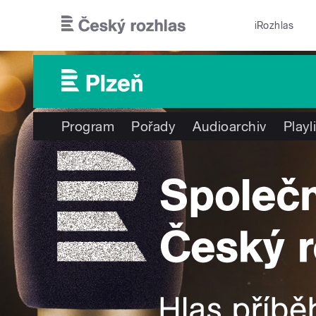
Přejít k hlavnímu obsahu
iRozhlas
Program
Pořady
Audioarchiv
Playl