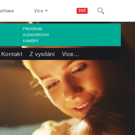
ozhlase
Více
ŽIVĚ
PROGRAM
AUDIOARCHIV
KAMERY
Kontakt
Z vysílání
Více
…