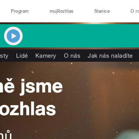
Program
mujRozhlas
Stanice
O r
isty
Lidé
Kamery
O nás
Jak nás naladíte