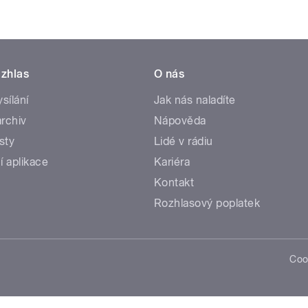
zhlas
O nás
ysílání
Jak nás naladíte
rchiv
Nápověda
sty
Lidé v rádiu
í aplikace
Kariéra
Kontakt
Rozhlasový poplatek
Coo