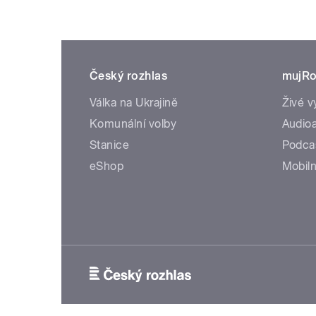
Český rozhlas
mujRo
Válka na Ukrajině
Živé v
Komunální volby
Audioa
Stanice
Podca
eShop
Mobiln