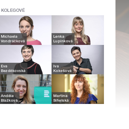
KOLEGOVÉ
Michaela
Lenka
Vondráčková
Lupínková
Eva
Iva
Bezděkovská
Kokešová
Anděla
Martina
Blažková
Sihelská