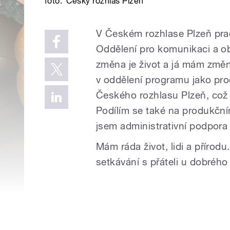
foto:
Český rozhlas Plzeň
V Českém rozhlase Plzeň pra
Oddělení pro komunikaci a o
změna je život a já mám změ
v oddělení programu jako pro
Českého rozhlasu Plzeň, což j
Podílím se také na produkčním
jsem administrativní podpor
Mám ráda život, lidi a přírodu.
setkávání s přáteli u dobrého 