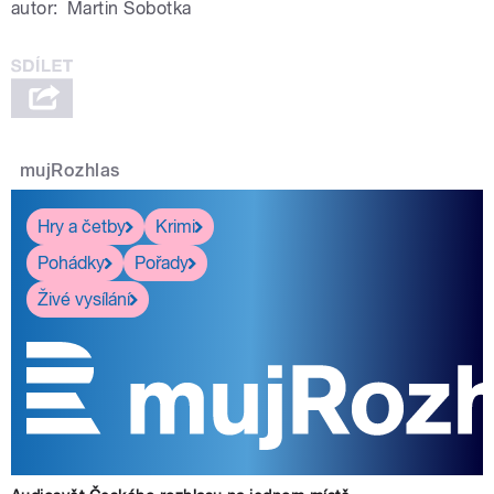
autor:
Martin Sobotka
mujRozhlas
Hry a četby
Krimi
Pohádky
Pořady
Živé vysílání