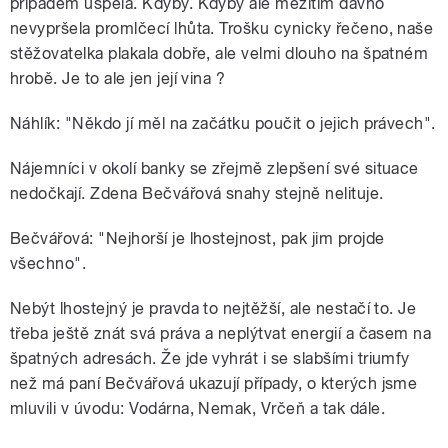
případem uspěla. Kdyby. Kdyby ale mezitím dávno
nevypršela promlčecí lhůta. Trošku cynicky řečeno, naše
stěžovatelka plakala dobře, ale velmi dlouho na špatném
hrobě. Je to ale jen její vina ?
Náhlík: "Někdo jí měl na začátku poučit o jejich právech".
Nájemníci v okolí banky se zřejmě zlepšení své situace
nedočkají. Zdena Bečvářová snahy stejně nelituje.
Bečvářová: "Nejhorší je lhostejnost, pak jim projde
všechno".
Nebýt lhostejný je pravda to nejtěžší, ale nestačí to. Je
třeba ještě znát svá práva a neplýtvat energií a časem na
špatných adresách. Že jde vyhrát i se slabšími triumfy
než má paní Bečvářová ukazují případy, o kterých jsme
mluvili v úvodu: Vodárna, Nemak, Vrčeň a tak dále.