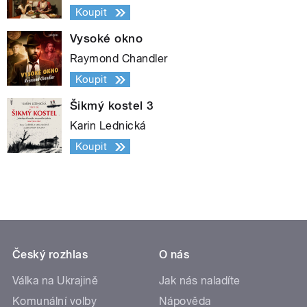
Koupit
Vysoké okno
Raymond Chandler
Koupit
Šikmý kostel 3
Karin Lednická
Koupit
Český rozhlas
O nás
Válka na Ukrajině
Jak nás naladíte
Komunální volby
Nápověda