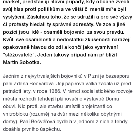
market, představují hlavní případy, kdy občané zvedli
svůj hlas proti politikům a ve větší či menší míře byli
vyslyšeni. Zásluhou toho, že se sdružili a pro své výzvy
či protesty hledali ty správné adresáty. Ve zcela jiné
pozici jsou lidé - osamělí bojovníci za svou pravdu.
Kvůli své osamělosti a nedostatku zkušeností narážejí
opakovaně hlavou do zdi a končí jako vysmívaní
"stěžovatelé". Jeden takový případ nám přiblížil
Martin Sobotka.
Jedním z nejvytrvalejších bojovníků v Plzni je bezesporu
paní Zdena Bečvářová. Její papírová válka začala už před
patnácti lety, v roce 1986. V rámci socialistického rozvoje
města rozhodli tehdejší plánovači o výstavbě Domu
obuvi. Nic proti, ale stavbu umístili projektanti do
vnitrobloku (rozuměj na dvůr mezi několika obytnými
domy). Paní Bečvářová bydlela v jednom z nich a tehdy
dosáhla prvního úspěchu.