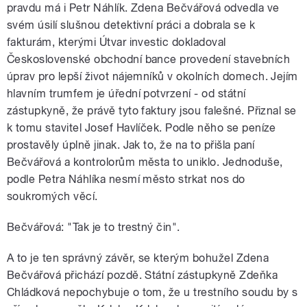
pravdu má i Petr Náhlík. Zdena Bečvářová odvedla ve
svém úsilí slušnou detektivní práci a dobrala se k
fakturám, kterými Útvar investic dokladoval
Československé obchodní bance provedení stavebních
úprav pro lepší život nájemníků v okolních domech. Jejím
hlavním trumfem je úřední potvrzení - od státní
zástupkyně, že právě tyto faktury jsou falešné. Přiznal se
k tomu stavitel Josef Havlíček. Podle něho se peníze
prostavěly úplně jinak. Jak to, že na to přišla paní
Bečvářová a kontrolorům města to uniklo. Jednoduše,
podle Petra Náhlíka nesmí město strkat nos do
soukromých věcí.
Bečvářová: "Tak je to trestný čin".
A to je ten správný závěr, se kterým bohužel Zdena
Bečvářová přichází pozdě. Státní zástupkyně Zdeňka
Chládková nepochybuje o tom, že u trestního soudu by s