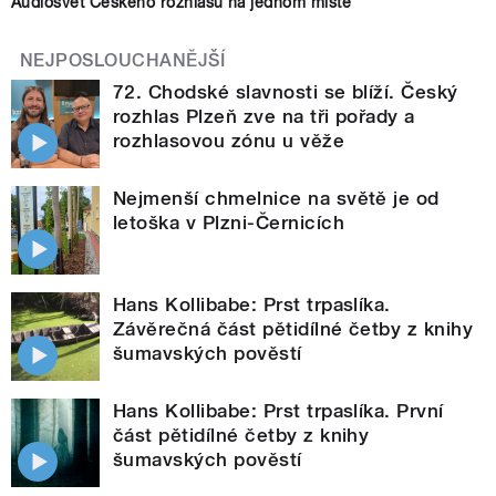
Audiosvět Českého rozhlasu na jednom místě
NEJPOSLOUCHANĚJŠÍ
72. Chodské slavnosti se blíží. Český
rozhlas Plzeň zve na tři pořady a
rozhlasovou zónu u věže
Nejmenší chmelnice na světě je od
letoška v Plzni-Černicích
Hans Kollibabe: Prst trpaslíka.
Závěrečná část pětidílné četby z knihy
šumavských pověstí
Hans Kollibabe: Prst trpaslíka. První
část pětidílné četby z knihy
šumavských pověstí