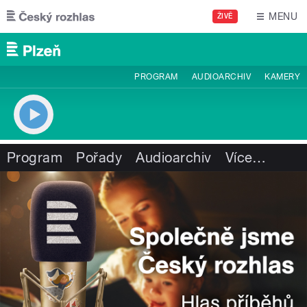
Přejít k hlavnímu obsahu
MENU
ŽIVĚ
PROGRAM
AUDIOARCHIV
KAMERY
Program
Pořady
Audioarchiv
Více
…