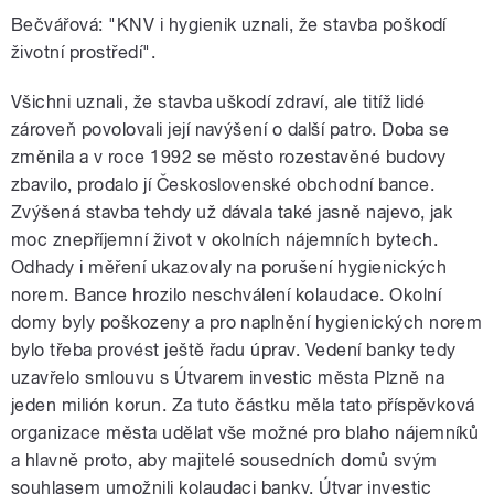
Bečvářová: "KNV i hygienik uznali, že stavba poškodí
životní prostředí".
Všichni uznali, že stavba uškodí zdraví, ale titíž lidé
zároveň povolovali její navýšení o další patro. Doba se
změnila a v roce 1992 se město rozestavěné budovy
zbavilo, prodalo jí Československé obchodní bance.
Zvýšená stavba tehdy už dávala také jasně najevo, jak
moc znepříjemní život v okolních nájemních bytech.
Odhady i měření ukazovaly na porušení hygienických
norem. Bance hrozilo neschválení kolaudace. Okolní
domy byly poškozeny a pro naplnění hygienických norem
bylo třeba provést ještě řadu úprav. Vedení banky tedy
uzavřelo smlouvu s Útvarem investic města Plzně na
jeden milión korun. Za tuto částku měla tato příspěvková
organizace města udělat vše možné pro blaho nájemníků
a hlavně proto, aby majitelé sousedních domů svým
souhlasem umožnili kolaudaci banky. Útvar investic