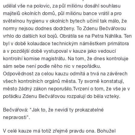
udělal vše na polovic, za půl miliónu dosáhl souhlasu
majitelů okolních domů, půl miliónu bance vrátil a pro
světelnou hygienu v okolních bytech učinil tak málo, že
normy nejsou dodnes dodrženy. To Zdenu Bečvářovou
vrhlo do dalších kol bojů. Obrátila se na Petra Náhlíka. Ten
byl v době kolaudace technickým náměstkem primátora
a v pozdější době vystupoval v kauze jako vedoucí
kontrolní komise magistrátu. Na tom, že dnes kontroluje
sám sebe není podle něho nic v nepořádku.
Odpovědnost za celou kauzu odmítá a trvá na závěrech
všech kontrolních orgánů města. Ty svorně konstatují,
město žádný zákon neporušilo.Tvrzení o tom, že vše je v
pořádku Zdenu Bečvářovou rozpalují do běla vzteky.
Bečvářová: "Jak to, že nevidí ty prokazatelné
nepravosti".
V celé kauze má totiž zřejmě pravdu ona. Bohužel