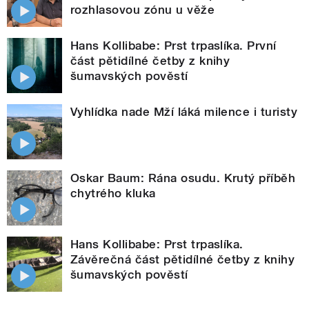
rozhlasovou zónu u věže
Hans Kollibabe: Prst trpaslíka. První
část pětidílné četby z knihy
šumavských pověstí
Vyhlídka nade Mží láká milence i turisty
Oskar Baum: Rána osudu. Krutý příběh
chytrého kluka
Hans Kollibabe: Prst trpaslíka.
Závěrečná část pětidílné četby z knihy
šumavských pověstí