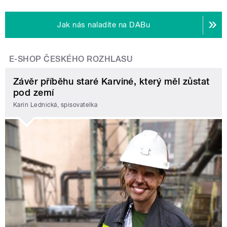
Jak nás naladíte na DABu
E-SHOP ČESKÉHO ROZHLASU
Závěr příběhu staré Karviné, který měl zůstat
pod zemí
Karin Lednická, spisovatelka