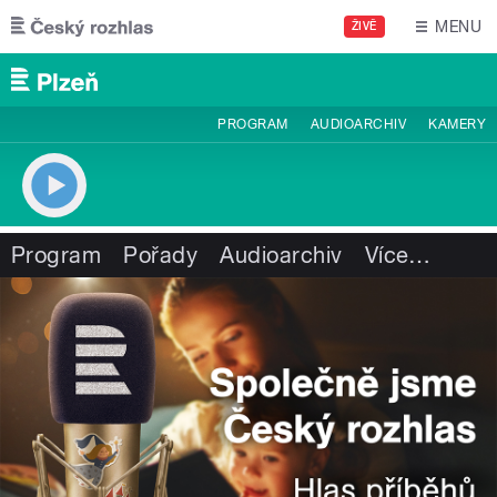
Přejít k hlavnímu obsahu
MENU
ŽIVĚ
PROGRAM
AUDIOARCHIV
KAMERY
Program
Pořady
Audioarchiv
Více
…