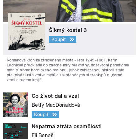
Šikmý kostel 3
Koupit
Románová kronika ztraceného města - léta 1945–1961. Karin
Lednická předkládá do značné míry převratný, dosavadní paradigma
měnící obraz hornického regionu, jehož zahlazenou historii stále
překrývá tlustá vrstva mýtů a zakořeněných stereotypů o „černé
zemi a rudém kraji“.
Co život dal a vzal
Betty MacDonaldová
Koupit
Nepatrná ztráta osamělosti
Eli Beneš