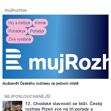
mujRozhlas
Hry a četby
Krimi
Pohádky
Pořady
Živé vysílání
Audiosvět Českého rozhlasu na jednom místě
NEJPOSLOUCHANĚJŠÍ
72. Chodské slavnosti se blíží. Český
rozhlas Plzeň zve na tři pořady a