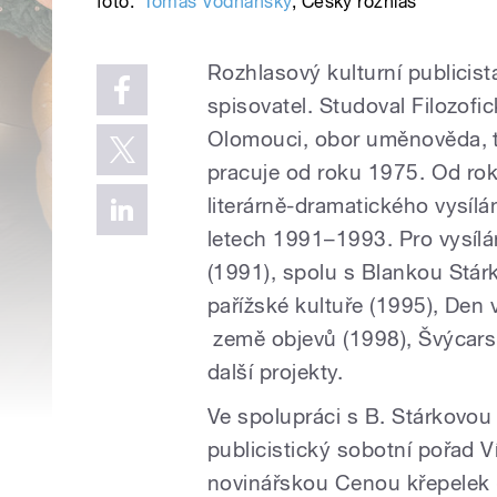
foto:
Tomáš Vodňanský
,
Český rozhlas
Rozhlasový kulturní publicis
spisovatel. Studoval Filozofi
Olomouci, obor uměnověda, t
pracuje od roku 1975. Od rok
literárně-dramatického vysílá
letech 1991–1993. Pro vysílán
(1991), spolu s Blankou Stárk
pařížské kultuře (1995), Den 
země objevů (1998), Švýcar
další projekty.
Ve spolupráci s B. Stárkovou t
publicistický sobotní pořad 
novinářskou Cenou křepelek (