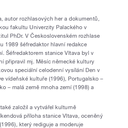
ta, autor rozhlasových her a dokumentů,
ckou fakultu Univerzity Palackého v
itul PhDr. V Československém rozhlase
u 1989 šéfredaktor hlavní redakce
ní. Šéfredaktorem stanice Vltava byl v
í připravil mj. Měsíc německé kultury
ovou speciální celodenní vysílání Den v
ve vídeňské kultuře (1996), Portugalsko –
sko – malá země mnoha zemí (1998) a
aké založil a vytvářel kulturně
Víkendová příloha stanice Vltava, oceněný
1996), který rediguje a moderuje