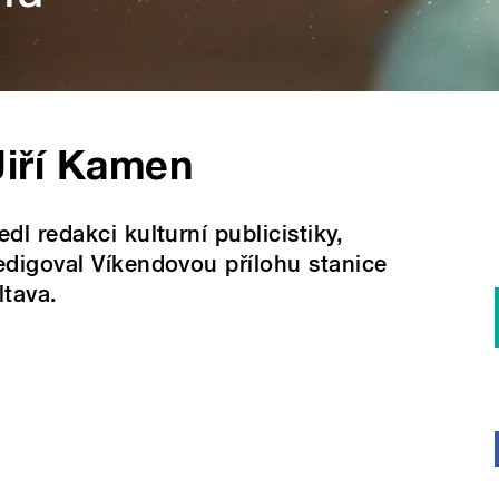
Jiří Kamen
edl redakci kulturní publicistiky,
edigoval Víkendovou přílohu stanice
ltava.