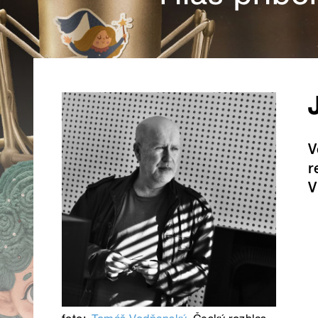
V
r
V