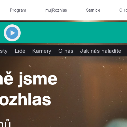
Program
mujRozhlas
Stanice
O r
isty
Lidé
Kamery
O nás
Jak nás naladíte