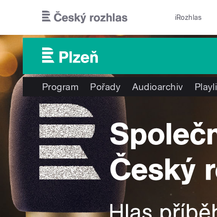
Přejít k hlavnímu obsahu
iRozhlas
Program
Pořady
Audioarchiv
Playl