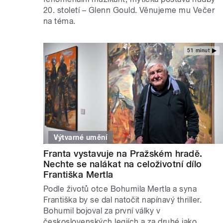
20. století – Glenn Gould. Věnujeme mu Večer
na téma.
51 minut
Výtvarné umění
Franta vystavuje na Pražském hradě.
Nechte se nalákat na celoživotní dílo
Františka Mertla
Podle životů otce Bohumila Mertla a syna
Františka by se dal natočit napínavý thriller.
Bohumil bojoval za první války v
československých legiích a za druhé jako