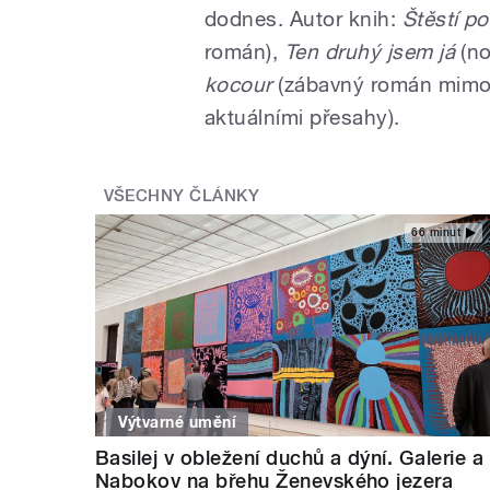
dodnes. Autor knih:
Štěstí p
román),
Ten druhý jsem já
(no
kocour
(zábavný román mimo j
aktuálními přesahy).
VŠECHNY ČLÁNKY
66 minut
Výtvarné umění
Basilej v obležení duchů a dýní. Galerie a
Nabokov na břehu Ženevského jezera