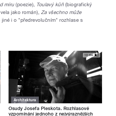
od míru
(poezie),
Toulavý kůň
(biografický
vela jako román),
Za všechno může
iné i o "předrevolučním" rozhlase s
10 dílů
Architektura
Osudy Josefa Pleskota. Rozhlasové
vzpomínání jednoho z nejvýraznějších