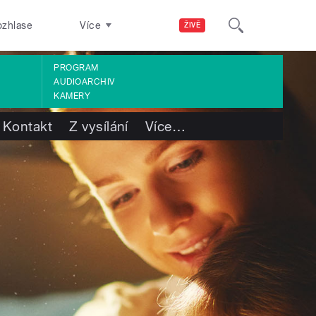
ozhlase
Více
ŽIVĚ
PROGRAM
AUDIOARCHIV
KAMERY
Kontakt
Z vysílání
Více
…