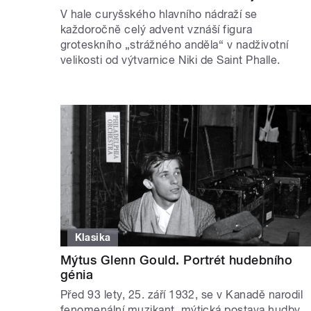
V hale curyšského hlavního nádraží se
každoročně celý advent vznáší figura
groteskního „strážného anděla“ v nadživotní
velikosti od výtvarnice Niki de Saint Phalle.
Klasika
Mýtus Glenn Gould. Portrét hudebního
génia
Před 93 lety, 25. září 1932, se v Kanadě narodil
fenomenální muzikant, mýtická postava hudby