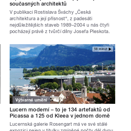
současných architektů
V publikaci Rostislava Šváchy „Česká
architektura a její přísnost“, z padesáti
nejdůležitějších staveb 1989–2004 u nás čtyři
pocházejí právě z tvůrčí dílny Josefa Pleskota.
58 minut
Výtvarné umění
Lucern moderní – to je 134 artefaktů od
Picassa a 125 od Kleea v jednom domě
Lucernská galerie Rosengart má ve své stálé
expozici nejen v titulku zmíněné počty děl dvou