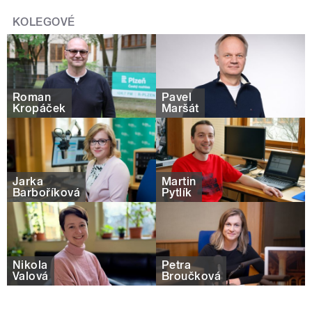
KOLEGOVÉ
Roman
Pavel
Kropáček
Maršát
Jarka
Martin
Barboříková
Pytlík
Nikola
Petra
Valová
Broučková