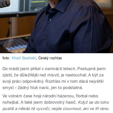
foto:
Khalil Baalbaki
,
Český rozhlas
Do médií jsem přišel v osmnácti letech. Postupně jsem
zjistil, že důležitější než mluvit, je naslouchat. A být za
svoji práci odpovědný. Rozhlas mi v tom dává největší
smysl – žádný hluk navíc, jen to podstatné.
Ve volném čase hraji národní házenou, florbal nebo
nohejbal. A také jsem dobrovolný hasič.
Když se do toho
pustíš a někdo tě vycvičí, nejde couvnout, ani ve tři ráno.