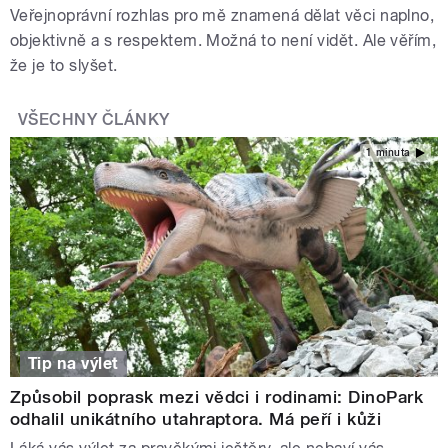
Veřejnoprávní rozhlas pro mě znamená dělat věci naplno,
objektivně a s respektem. Možná to není vidět. Ale věřím,
že je to slyšet.
VŠECHNY ČLÁNKY
1 minuta
Tip na výlet
Způsobil poprask mezi vědci i rodinami: DinoPark
odhalil unikátního utahraptora. Má peří i kůži