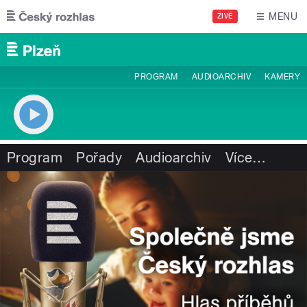
Přejít k hlavnímu obsahu
MENU
ŽIVĚ
PROGRAM
AUDIOARCHIV
KAMERY
Program
Pořady
Audioarchiv
Více
…