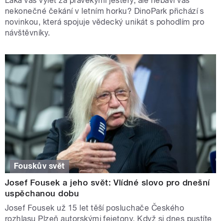
Láká vás výlet za pravěkými ještěry, ale nebaví vás
nekonečné čekání v letním horku? DinoPark přichází s
novinkou, která spojuje vědecký unikát s pohodlím pro
návštěvníky.
Fouskův svět
Josef Fousek a jeho svět: Vlídné slovo pro dnešní
uspěchanou dobu
Josef Fousek už 15 let těší posluchače Českého
rozhlasu Plzeň autorskými fejetony. Když si dnes pustíte