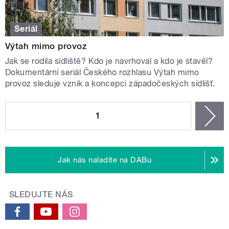
Seriál
Výtah mimo provoz
Jak se rodila sídliště? Kdo je navrhoval a kdo je stavěl?
Dokumentární seriál Českého rozhlasu Výtah mimo
provoz sleduje vznik a koncepci západočeských sídlišť.
STRÁNKY
1
n
Jak nás naladíte na DABu
SLEDUJTE NÁS