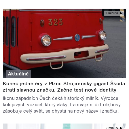
1 minuta
Aktuálně
Konec jedné éry v Plzni: Strojírenský gigant Škoda
ztratí slavnou značku. Začne test nové identity
Ikonu západních Čech čeká historický milník. Výrobce
kolejových vozidel, který vlaky, tramvajemi či trolejbusy
zásobuje celý svět, se chystá na nový název i značku.
2 minuty