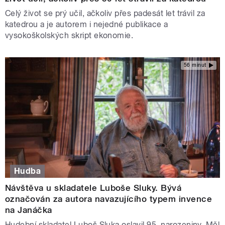
Celý život se prý učil, ačkoliv přes padesát let trávil za
katedrou a je autorem i nejedné publikace a
vysokoškolských skript ekonomie.
56 minut
Hudba
Návštěva u skladatele Luboše Sluky. Bývá
označován za autora navazujícího typem invence
na Janáčka
Hudební skladatel Luboš Sluka oslavil 95. narozeniny. Měl