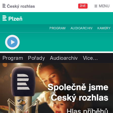
Přejít k hlavnímu obsahu
MENU
ŽIVĚ
PROGRAM
AUDIOARCHIV
KAMERY
Program
Pořady
Audioarchiv
Více
…