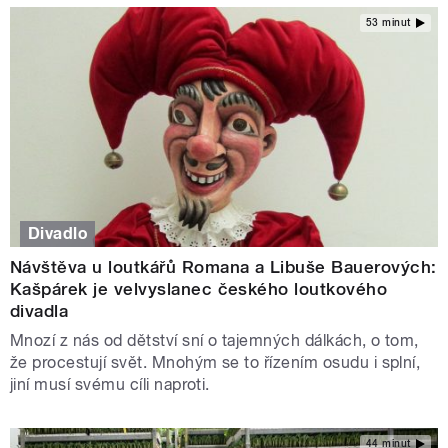
53 minut
Divadlo
Návštěva u loutkářů Romana a Libuše Bauerových:
Kašpárek je velvyslanec českého loutkového
divadla
Mnozí z nás od dětství sní o tajemných dálkách, o tom,
že procestují svět. Mnohým se to řízením osudu i splní,
jiní musí svému cíli naproti.
44 minut