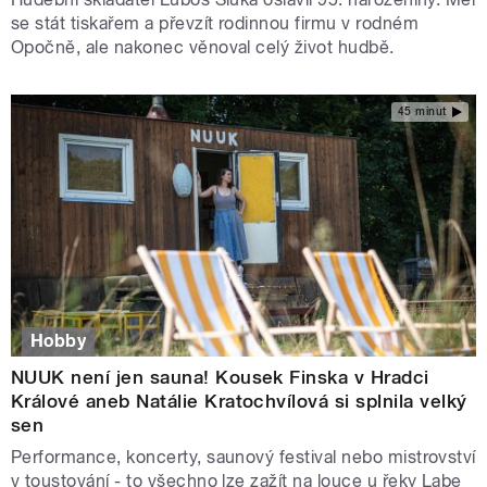
se stát tiskařem a převzít rodinnou firmu v rodném
Opočně, ale nakonec věnoval celý život hudbě.
45 minut
Hobby
NUUK není jen sauna! Kousek Finska v Hradci
Králové aneb Natálie Kratochvílová si splnila velký
sen
Performance, koncerty, saunový festival nebo mistrovství
v toustování - to všechno lze zažít na louce u řeky Labe