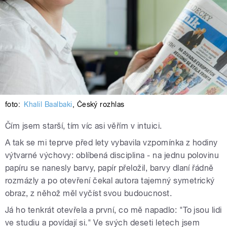
foto:
Khalil Baalbaki
,
Český rozhlas
Čím jsem starší, tím víc asi věřím v intuici.
A tak se mi teprve před lety vybavila vzpomínka z hodiny
výtvarné výchovy: oblíbená disciplina - na jednu polovinu
papíru se nanesly barvy, papír přeložil, barvy dlaní řádně
rozmázly a po otevření čekal autora tajemný symetrický
obraz, z něhož měl vyčíst svou budoucnost.
Já ho tenkrát otevřela a první, co mě napadlo: "To jsou lidi
ve studiu a povídají si." Ve svých deseti letech jsem