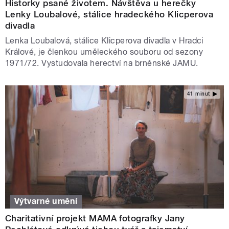
Historky psané životem. Návštěva u herečky
Lenky Loubalové, stálice hradeckého Klicperova
divadla
Lenka Loubalová, stálice Klicperova divadla v Hradci
Králové, je členkou uměleckého souboru od sezony
1971/72. Vystudovala herectví na brněnské JAMU.
41 minut
Výtvarné umění
Charitativní projekt MAMA fotografky Jany