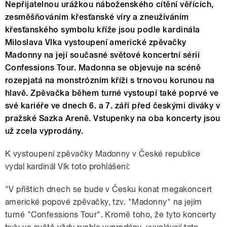
Nepřijatelnou urážkou náboženského cítění věřících,
zesměšňováním křesťanské víry a zneužíváním
křesťanského symbolu kříže jsou podle kardinála
Miloslava Vlka vystoupení americké zpěvačky
Madonny na její současné světové koncertní sérii
Confessions Tour. Madonna se objevuje na scéně
rozepjatá na monstrózním kříži s trnovou korunou na
hlavě. Zpěvačka během turné vystoupí také poprvé ve
své kariéře ve dnech 6. a 7. září před českými diváky v
pražské Sazka Areně. Vstupenky na oba koncerty jsou
už zcela vyprodány.
K vystoupení zpěvačky Madonny v České republice
vydal kardinál Vlk toto prohlášení:
"V příštích dnech se bude v Česku konat megakoncert
americké popové zpěvačky, tzv. "Madonny" na jejím
turné "Confessions Tour". Kromě toho, že tyto koncerty