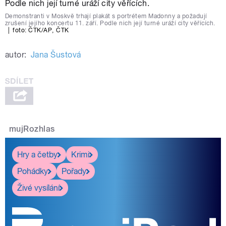
Demonstranti v Moskvě trhají plakát s portrétem Madonny a požadují
zrušení jejího koncertu 11. září. Podle nich její turné uráží city věřících.
|
foto:
ČTK/AP
,
ČTK
autor:
Jana Šustová
mujRozhlas
Hry a četby
Krimi
Pohádky
Pořady
Živé vysílání