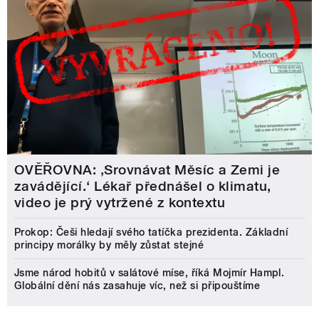
OVĚŘOVNA: ‚Srovnávat Měsíc a Zemi je
zavádějící.‘ Lékař přednášel o klimatu,
video je prý vytržené z kontextu
Prokop: Češi hledají svého tatíčka prezidenta. Základní
principy morálky by měly zůstat stejné
Jsme národ hobitů v salátové míse, říká Mojmír Hampl.
Globální dění nás zasahuje víc, než si připouštíme