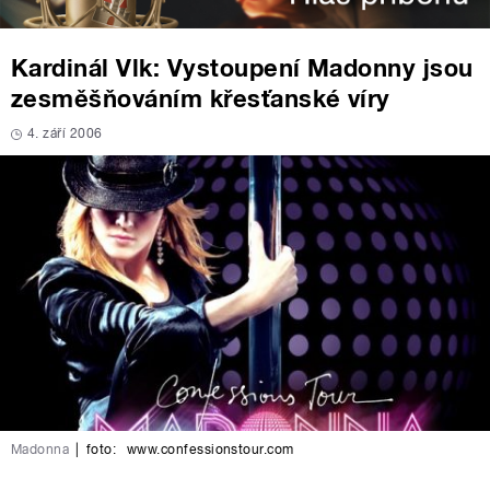
Kardinál Vlk: Vystoupení Madonny jsou
zesměšňováním křesťanské víry
4. září 2006
Madonna
|
foto:
www.confessionstour.com