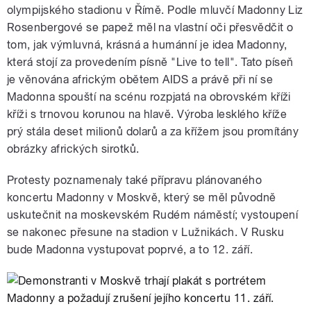
olympijského stadionu v Římě. Podle mluvčí Madonny Liz
Rosenbergové se papež měl na vlastní oči přesvědčit o
tom, jak výmluvná, krásná a humánní je idea Madonny,
která stojí za provedením písně "Live to tell". Tato píseň
je věnována africkým obětem AIDS a právě při ní se
Madonna spouští na scénu rozpjatá na obrovském kříži
kříži s trnovou korunou na hlavě. Výroba lesklého kříže
prý stála deset milionů dolarů a za křížem jsou promítány
obrázky afrických sirotků.
Protesty poznamenaly také přípravu plánovaného
koncertu Madonny v Moskvě, který se měl původně
uskutečnit na moskevském Rudém náměstí; vystoupení
se nakonec přesune na stadion v Lužnikách. V Rusku
bude Madonna vystupovat poprvé, a to 12. září.