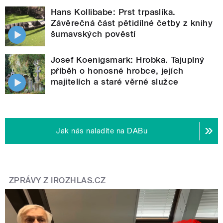
Hans Kollibabe: Prst trpaslíka.
Závěrečná část pětidílné četby z knihy
šumavských pověstí
Josef Koenigsmark: Hrobka. Tajuplný
příběh o honosné hrobce, jejích
majitelích a staré věrné služce
Jak nás naladíte na DABu
ZPRÁVY Z IROZHLAS.CZ