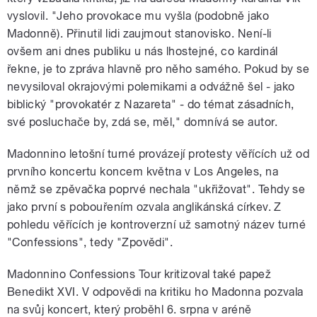
vyslovil. "Jeho provokace mu vyšla (podobně jako
Madonně). Přinutil lidi zaujmout stanovisko. Není-li
ovšem ani dnes publiku u nás lhostejné, co kardinál
řekne, je to zpráva hlavně pro něho samého. Pokud by se
nevysiloval okrajovými polemikami a odvážně šel - jako
biblický "provokatér z Nazareta" - do témat zásadních,
své posluchače by, zdá se, měl," domnívá se autor.
Madonnino letošní turné provázejí protesty věřících už od
prvního koncertu koncem května v Los Angeles, na
němž se zpěvačka poprvé nechala "ukřižovat". Tehdy se
jako první s pobouřením ozvala anglikánská církev. Z
pohledu věřících je kontroverzní už samotný název turné
"Confessions", tedy "Zpovědi".
Madonnino Confessions Tour kritizoval také papež
Benedikt XVI. V odpovědi na kritiku ho Madonna pozvala
na svůj koncert, který proběhl 6. srpna v aréně