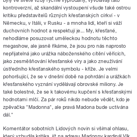
byly ve světě vždy rychle vyprodány, vyvolávají tato
kontroverzní, až skandální vystoupení všude také ostrou
kritiku představitelů různých křesťanských církví - v
Německu, v Itálii, v Rusku - a mnoha lidí, kteří si váží
duchovních hodnot a respektují je... My, křesťané,
nehodláme posuzovat uměleckou hodnotu těchto
megashow, ale jasně říkáme, že jsou pro nás naprosto
nepřijatelná jako urážka náboženského cítění věřících,
jako zesměšňování křesťanské víry a jako zneužívání
ústředního křesťanského symbolu - kříže. Je velmi
pohoršující, že se v dnešní době na pohrdání a urážkách
křesťanského vyznání vydělávají obrovské miliony. Je
také bolestné, že se k takovému kupčení s křesťanskými
hodnotami mlčí. Za pár roků nikdo nebude vědět, kdo je
zpěvačka "Madonna", ale pravá Madona bude uctívána
dál."
Komentátor sobotních Lidových novin si všímal ohlasu,
který vzbudila kritika, již na adresu Madonny kardinál Vlk