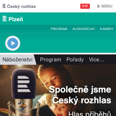
Přejít k hlavnímu obsahu
MENU
ŽIVĚ
PROGRAM
AUDIOARCHIV
KAMERY
Náboženství
Program
Pořady
Více
…