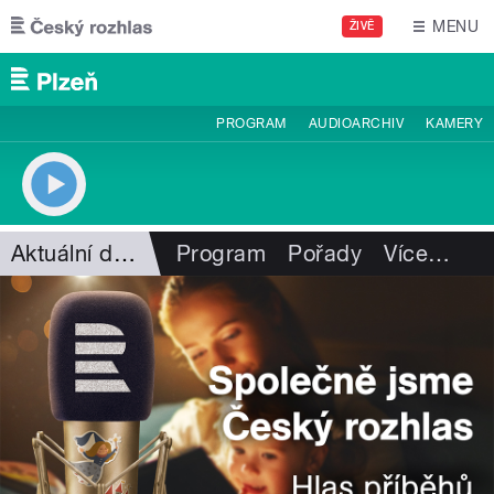
Přejít k hlavnímu obsahu
MENU
ŽIVĚ
PROGRAM
AUDIOARCHIV
KAMERY
Aktuální dění
Program
Pořady
Více
…