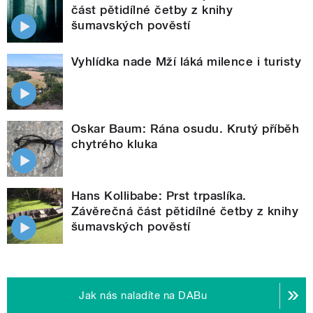
část pětidílné četby z knihy
šumavských pověstí
Vyhlídka nade Mží láká milence i turisty
Oskar Baum: Rána osudu. Krutý příběh
chytrého kluka
Hans Kollibabe: Prst trpaslíka.
Závěrečná část pětidílné četby z knihy
šumavských pověstí
Jak nás naladíte na DABu