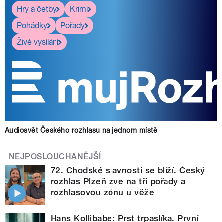
Hry a četby
Krimi
Pohádky
Pořady
Živé vysílání
Audiosvět Českého rozhlasu na jednom místě
NEJPOSLOUCHANĚJŠÍ
72. Chodské slavnosti se blíží. Český
rozhlas Plzeň zve na tři pořady a
rozhlasovou zónu u věže
Hans Kollibabe: Prst trpaslíka. První