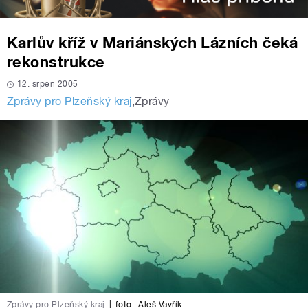
Karlův kříž v Mariánských Lázních čeká
rekonstrukce
12. srpen 2005
Zprávy pro Plzeňský kraj
,
Zprávy
Zprávy pro Plzeňský kraj
|
foto:
Aleš Vavřík