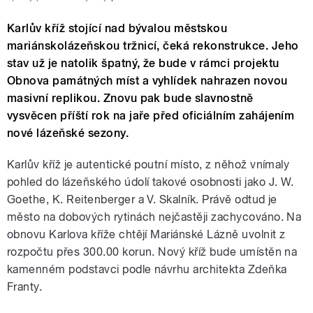
Karlův kříž stojící nad bývalou městskou
mariánskolázeňskou tržnicí, čeká rekonstrukce. Jeho
stav už je natolik špatný, že bude v rámci projektu
Obnova památných míst a vyhlídek nahrazen novou
masivní replikou. Znovu pak bude slavnostně
vysvěcen příští rok na jaře před oficiálním zahájením
nové lázeňské sezony.
Karlův kříž je autentické poutní místo, z něhož vnímaly
pohled do lázeňského údolí takové osobnosti jako J. W.
Goethe, K. Reitenberger a V. Skalník. Právě odtud je
město na dobových rytinách nejčastěji zachycováno. Na
obnovu Karlova kříže chtějí Mariánské Lázně uvolnit z
rozpočtu přes 300.00 korun. Nový kříž bude umístěn na
kamenném podstavci podle návrhu architekta Zdeňka
Franty.