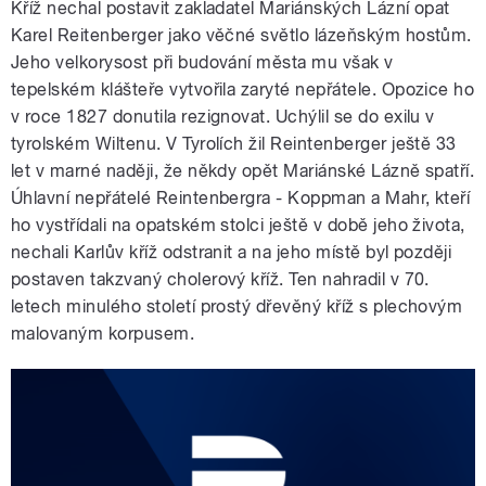
Kříž nechal postavit zakladatel Mariánských Lázní opat
Karel Reitenberger jako věčné světlo lázeňským hostům.
Jeho velkorysost při budování města mu však v
tepelském klášteře vytvořila zaryté nepřátele. Opozice ho
v roce 1827 donutila rezignovat. Uchýlil se do exilu v
tyrolském Wiltenu. V Tyrolích žil Reintenberger ještě 33
let v marné naději, že někdy opět Mariánské Lázně spatří.
Úhlavní nepřátelé Reintenbergra - Koppman a Mahr, kteří
ho vystřídali na opatském stolci ještě v době jeho života,
nechali Karlův kříž odstranit a na jeho místě byl později
postaven takzvaný cholerový kříž. Ten nahradil v 70.
letech minulého století prostý dřevěný kříž s plechovým
malovaným korpusem.