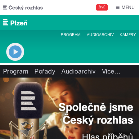
Přejít k hlavnímu obsahu
MENU
ŽIVĚ
PROGRAM
AUDIOARCHIV
KAMERY
Program
Pořady
Audioarchiv
Více
…