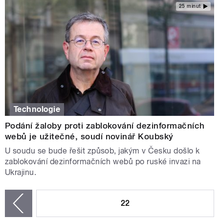
25 minut
Technologie
Podání žaloby proti zablokování dezinformačních
webů je užitečné, soudí novinář Koubský
U soudu se bude řešit způsob, jakým v Česku došlo k
zablokování dezinformačních webů po ruské invazi na
Ukrajinu.
STRÁNKY
22
zí