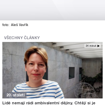
foto:
Aleš Vavřík
VŠECHNY ČLÁNKY
24 minut
20. století
Lidé nemají rádi ambivalentní dějiny. Chtějí si je