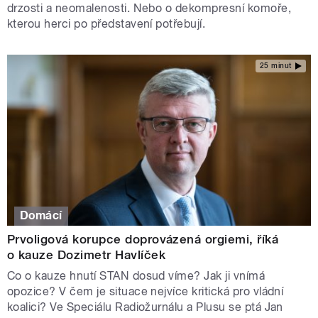
drzosti a neomalenosti. Nebo o dekompresní komoře,
kterou herci po představení potřebují.
25 minut
Domácí
Prvoligová korupce doprovázená orgiemi, říká
o kauze Dozimetr Havlíček
Co o kauze hnutí STAN dosud víme? Jak ji vnímá
opozice? V čem je situace nejvíce kritická pro vládní
koalici? Ve Speciálu Radiožurnálu a Plusu se ptá Jan