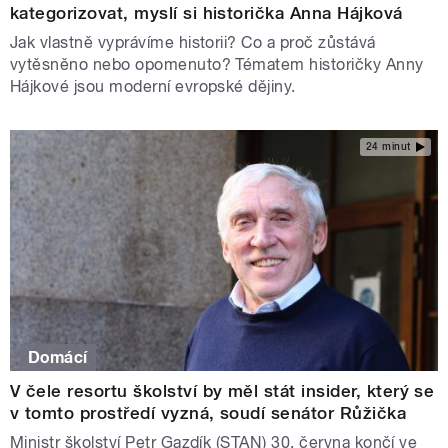
kategorizovat, myslí si historička Anna Hájková
Jak vlastně vyprávíme historii? Co a proč zůstává
vytěsněno nebo opomenuto? Tématem historičky Anny
Hájkové jsou moderní evropské dějiny.
24 minut
Domácí
V čele resortu školství by měl stát insider, který se
v tomto prostředí vyzná, soudí senátor Růžička
Ministr školství Petr Gazdík (STAN) 30. června končí ve