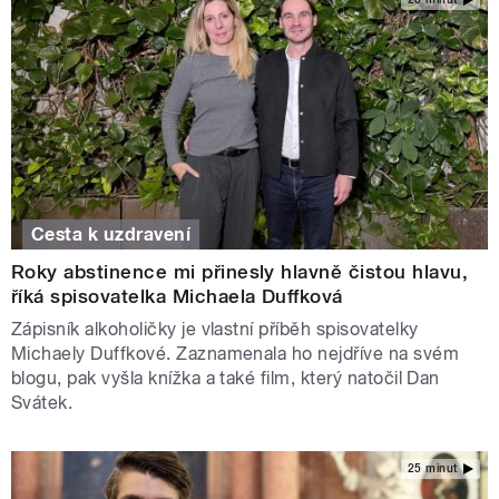
Cesta k uzdravení
Roky abstinence mi přinesly hlavně čistou hlavu,
říká spisovatelka Michaela Duffková
Zápisník alkoholičky je vlastní příběh spisovatelky
Michaely Duffkové. Zaznamenala ho nejdříve na svém
blogu, pak vyšla knížka a také film, který natočil Dan
Svátek.
25 minut