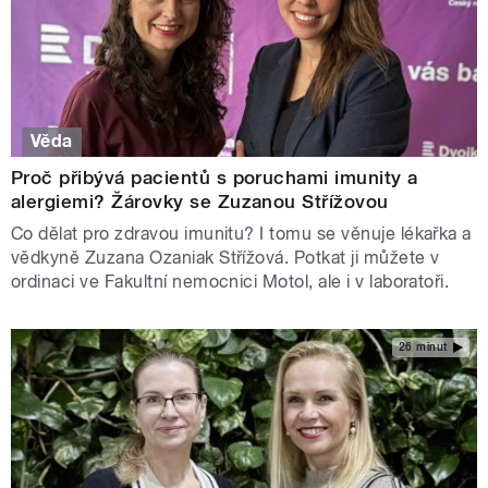
Věda
Proč přibývá pacientů s poruchami imunity a
alergiemi? Žárovky se Zuzanou Střížovou
Co dělat pro zdravou imunitu? I tomu se věnuje lékařka a
vědkyně Zuzana Ozaniak Střížová. Potkat ji můžete v
ordinaci ve Fakultní nemocnici Motol, ale i v laboratoři.
26 minut