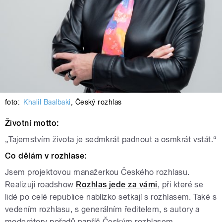
foto:
Khalil Baalbaki
,
Český rozhlas
Životní motto:
„Tajemstvím života je sedmkrát padnout a osmkrát vstát.“
Co dělám v rozhlase:
Jsem projektovou manažerkou Českého rozhlasu.
Realizuji roadshow
Rozhlas jede za vámi
, při které se
lidé po celé republice nablízko setkají s rozhlasem. Také s
vedením rozhlasu, s generálním ředitelem, s autory a
moderátory pořadů napříč Českým rozhlasem.