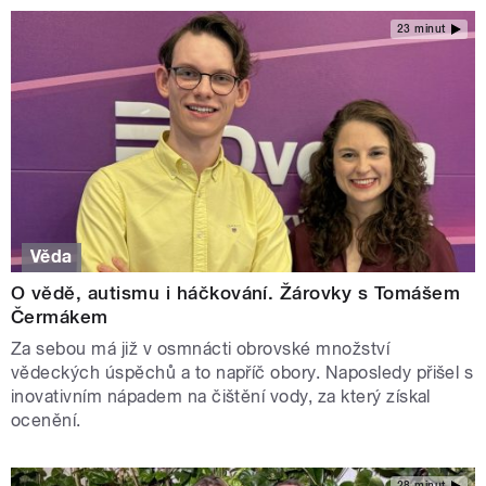
23 minut
Věda
O vědě, autismu i háčkování. Žárovky s Tomášem
Čermákem
Za sebou má již v osmnácti obrovské množství
vědeckých úspěchů a to napříč obory. Naposledy přišel s
inovativním nápadem na čištění vody, za který získal
ocenění.
28 minut