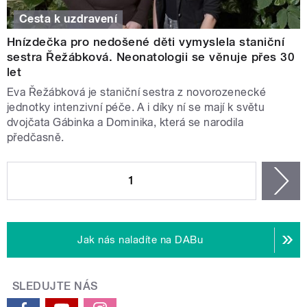
Cesta k uzdravení
Hnízdečka pro nedošené děti vymyslela staniční
sestra Řežábková. Neonatologii se věnuje přes 30
let
Eva Řežábková je staniční sestra z novorozenecké
jednotky intenzivní péče. A i díky ní se mají k světu
dvojčata Gábinka a Dominika, která se narodila
předčasně.
STRÁNKY
1
n
Jak nás naladíte na DABu
SLEDUJTE NÁS