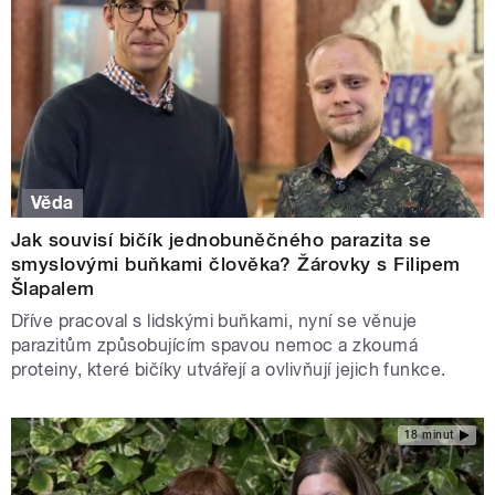
Věda
Jak souvisí bičík jednobuněčného parazita se
smyslovými buňkami člověka? Žárovky s Filipem
Šlapalem
Dříve pracoval s lidskými buňkami, nyní se věnuje
parazitům způsobujícím spavou nemoc a zkoumá
proteiny, které bičíky utvářejí a ovlivňují jejich funkce.
18 minut