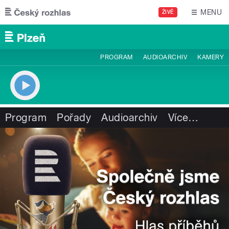
Přejít k hlavnímu obsahu
MENU
ŽIVĚ
PROGRAM
AUDIOARCHIV
KAMERY
Program
Pořady
Audioarchiv
Více
…