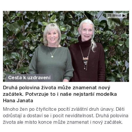
26 minut
Cesta k uzdravení
Druhá polovina života může znamenat nový
začátek. Potvrzuje to i naše nejstarší modelka
Hana Janata
Mnoho žen po čtyřicítce pocítí zvláštní druh únavy. Děti
odrůstají a dostaví se i pocit neviditelnost. Druhá polovina
života ale místo konce může znamenat i nový začátek.