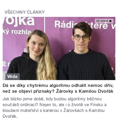
VŠECHNY ČLÁNKY
23 minut
Věda
Dá se díky chytrému algoritmu odhalit nemoc dřív,
než se objeví příznaky? Žárovky s Kamilou Dvořák
Jak blízko jsme době, kdy budou algoritmy běžnou
součástí ordinací? Nejen to, ale i o životě ve Finsku a
kloubení mateřství s kariérou v Žárovkách s Kamilou
Dvořák.