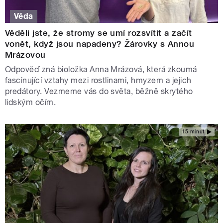
Věda
Věděli jste, že stromy se umí rozsvítit a začít
vonět, když jsou napadeny? Žárovky s Annou
Mrázovou
Odpověď zná bioložka Anna Mrázová, která zkoumá
fascinující vztahy mezi rostlinami, hmyzem a jejich
predátory. Vezmeme vás do světa, běžně skrytého
lidským očím.
15 minut