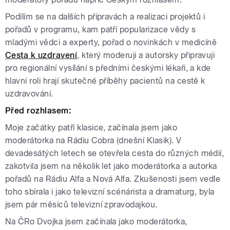
Podílím se na dalších přípravách a realizaci projektů i
pořadů v programu, kam patří popularizace vědy s
mladými vědci a experty, pořad o novinkách v medicíně
Cesta k uzdravení
, který moderuji a autorsky připravuji
pro regionální vysílání s předními českými lékaři, a kde
hlavní roli hrají skutečné příběhy pacientů na cestě k
uzdravování.
Před rozhlasem:
Moje začátky patří klasice, začínala jsem jako
moderátorka na Rádiu Cobra (dnešní Klasik). V
devadesátých letech se otevřela cesta do různých médií,
zakotvila jsem na několik let jako moderátorka a autorka
pořadů na Rádiu Alfa a Nová Alfa. Zkušenosti jsem vedle
toho sbírala i jako televizní scénárista a dramaturg, byla
jsem pár měsíců televizní zpravodajkou.
Na ČRo Dvojka jsem začínala jako moderátorka,