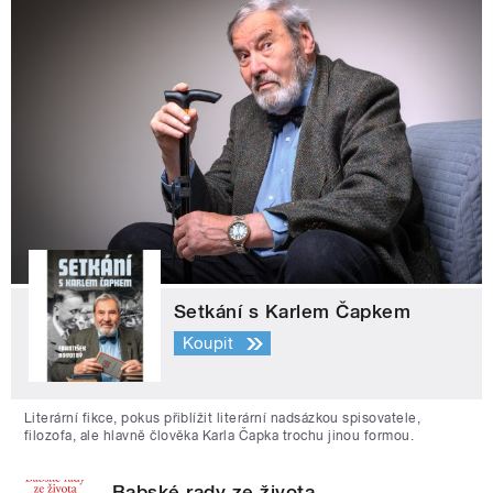
Setkání s Karlem Čapkem
Koupit
Literární fikce, pokus přiblížit literární nadsázkou spisovatele,
filozofa, ale hlavně člověka Karla Čapka trochu jinou formou.
Babské rady ze života