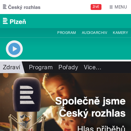
Přejít k hlavnímu obsahu
MENU
ŽIVĚ
PROGRAM
AUDIOARCHIV
KAMERY
Zdraví
Program
Pořady
Více
…