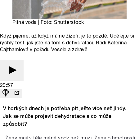
Pitná voda | Foto: Shutterstock
Když pijeme, až když máme žízeň, je to pozdě. Udělejte si
rychlý test, jak jste na tom s dehydratací. Radí Kateřina
Cajthamlová v pořadu Vesele a zdravě
29:57
V horkých dnech je potřeba pít ještě více než jindy.
Jak se může projevit dehydratace a co může
způsobit?
„Ženy mají v těle méně vody než muži. Žena o hmotnosti