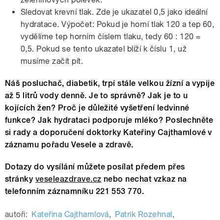
Sledovat krevní tlak. Zde je ukazatel 0,5 jako ideální
hydratace. Výpočet: Pokud je horní tlak 120 a tep 60,
vydělíme tep horním číslem tlaku, tedy 60 : 120 =
0,5. Pokud se tento ukazatel blíží k číslu 1, už
musíme začít pít.
Náš posluchač, diabetik, trpí stále velkou žízní a vypije
až 5 litrů vody denně. Je to správně? Jak je to u
kojících žen? Proč je důležité vyšetření ledvinné
funkce? Jak hydrataci podporuje mléko? Poslechněte
si rady a doporučení doktorky Kateřiny Cajthamlové v
záznamu pořadu Vesele a zdravě.
Dotazy do vysílání můžete posílat předem přes
stránky
veseleazdrave.cz
nebo nechat vzkaz na
telefonním záznamníku 221 553 770.
autoři:
Kateřina Cajthamlová
,
Patrik Rozehnal
,