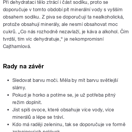
Při dehydrataci tělo ztrácí i část sodíku, proto se
doporučuje v tomto období pít minerální vody s vyšším
obsahem sodíku. Z piva se doporučují ta nealkoholická,
protože obsahují minerály, ale nesmí obsahovat moc
cukrů. „Co nás rozhodně nezavlaží, je káva a alkohol. Čím
tvrdší, tím víc dehydratuje,“ je nekompromisní
Cajthamlová.
Rady na závěr
Sledovat barvu moči. Měla by mít barvu světlejší
slámy.
Pokud je horko a potíme se, je už potřeba pitný
režim doplnit.
Jíst spíš ovoce, které obsahuje více vody, více
minerálů a lépe se tráví.
Kdo má raději zeleninu, tak se doporučuje ve formě
zeleninových polévek.