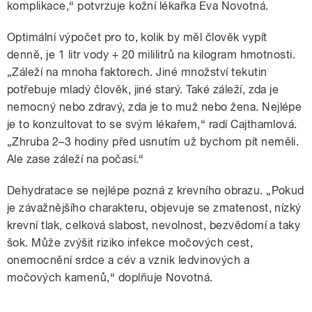
komplikace,“ potvrzuje kožní lékařka Eva Novotná.
Optimální výpočet pro to, kolik by měl člověk vypít
denně, je 1 litr vody + 20 mililitrů na kilogram hmotnosti.
„Záleží na mnoha faktorech. Jiné množství tekutin
potřebuje mladý člověk, jiné starý. Také záleží, zda je
nemocný nebo zdravý, zda je to muž nebo žena. Nejlépe
je to konzultovat to se svým lékařem,“ radí Cajthamlová.
„Zhruba 2–3 hodiny před usnutím už bychom pít neměli.
Ale zase záleží na počasí.“
Dehydratace se nejlépe pozná z krevního obrazu. „Pokud
je závažnějšího charakteru, objevuje se zmatenost, nízký
krevní tlak, celková slabost, nevolnost, bezvědomí a taky
šok. Může zvýšit riziko infekce močových cest,
onemocnění srdce a cév a vznik ledvinových a
močových kamenů,“ doplňuje Novotná.