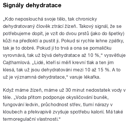
Signály dehydratace
„Kdo neposlouchá svoje tělo, tak chronicky
dehydratovaný člověk ztrácí žízeň. Takový signál, že se
potřebujeme dopít, je vzít do dvou prstů (jako do špetky)
kůži na předloktí a pustit ji. Pokud si rychle lehne zpátky,
tak je to dobré. Pokud jí to trvá a ona se pomaličku
vyrovnává, tak už bývá dehydratace až 10 %,“ vysvětluje
Cajthamlová. „Lidé, kteří si měří krevní tlak a ten jim
klesá, tak už jsou dehydratováni mezi 10 až 15 %. A to
už je významná dehydratace,“ varuje lékařka.
Když máme žízeň, máme už 30 minut nedostatek vody v
těle. „Voda přitom podporuje okysličování buněk,
fungování ledvin, průchodnost střev, tlumí nárazy v
kloubech a překvapivě zvyšuje spotřebu kalorií. Má také
termoregulační vlastnosti.“