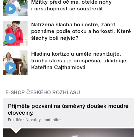
Mžitky před očima, oteklé nohy
i neschopnost se soustředit
Natržená šlacha bolí ostře, zánět
poznáme podle otoku a horkosti. Které
šlachy bolí nejvíc?
Hladinu kortizolu uměle nesnižujte,
trocha stresu je prospěšná, uklidňuje
Kateřina Cajthamlová
E-SHOP ČESKÉHO ROZHLASU
Přijměte pozvání na úsměvný doušek moudré
člověčiny.
František Novotný, moderátor