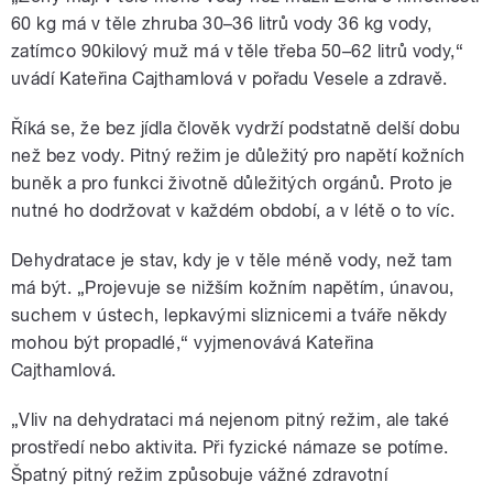
60 kg má v těle zhruba 30–36 litrů vody 36 kg vody,
zatímco 90kilový muž má v těle třeba 50–62 litrů vody,“
uvádí Kateřina Cajthamlová v pořadu Vesele a zdravě.
Říká se, že bez jídla člověk vydrží podstatně delší dobu
než bez vody. Pitný režim je důležitý pro napětí kožních
buněk a pro funkci životně důležitých orgánů. Proto je
nutné ho dodržovat v každém období, a v létě o to víc.
Dehydratace je stav, kdy je v těle méně vody, než tam
má být. „Projevuje se nižším kožním napětím, únavou,
suchem v ústech, lepkavými sliznicemi a tváře někdy
mohou být propadlé,“ vyjmenovává Kateřina
Cajthamlová.
„Vliv na dehydrataci má nejenom pitný režim, ale také
prostředí nebo aktivita. Při fyzické námaze se potíme.
Špatný pitný režim způsobuje vážné zdravotní