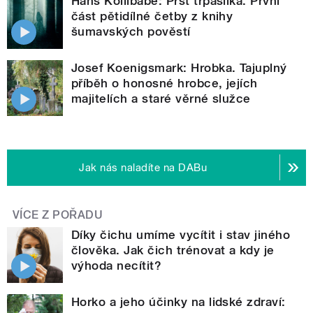
Hans Kollibabe: Prst trpaslíka. První
část pětidílné četby z knihy
šumavských pověstí
Josef Koenigsmark: Hrobka. Tajuplný
příběh o honosné hrobce, jejích
majitelích a staré věrné služce
Jak nás naladíte na DABu
VÍCE Z POŘADU
Díky čichu umíme vycítit i stav jiného
člověka. Jak čich trénovat a kdy je
výhoda necítit?
Horko a jeho účinky na lidské zdraví: