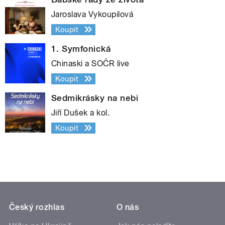
Jaroslava Vykoupilová
Koupit
1. Symfonická
Chinaski a SOČR live
Koupit
Sedmikrásky na nebi
Jiří Dušek a kol.
Koupit
Český rozhlas
O nás