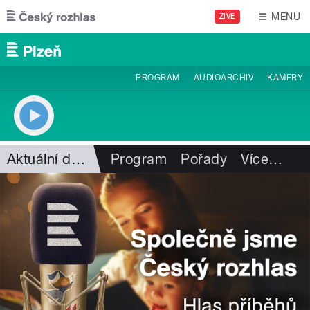
Přejít k hlavnímu obsahu
MENU
ŽIVĚ
PROGRAM
AUDIOARCHIV
KAMERY
Aktuální dění
Program
Pořady
Více
…