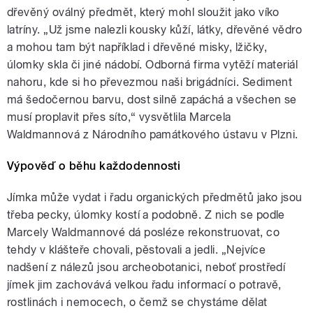
dřevěný oválný předmět, který mohl sloužit jako víko
latríny. „Už jsme nalezli kousky kůží, látky, dřevěné vědro
a mohou tam být například i dřevěné misky, lžičky,
úlomky skla či jiné nádobí. Odborná firma vytěží materiál
nahoru, kde si ho převezmou naši brigádníci. Sediment
má šedočernou barvu, dost silně zapáchá a všechen se
musí proplavit přes síto,“ vysvětlila Marcela
Waldmannová z Národního památkového ústavu v Plzni.
Výpověď o běhu každodennosti
Jímka může vydat i řadu organických předmětů jako jsou
třeba pecky, úlomky kostí a podobně. Z nich se podle
Marcely Waldmannové dá posléze rekonstruovat, co
tehdy v klášteře chovali, pěstovali a jedli. „Nejvíce
nadšení z nálezů jsou archeobotanici, neboť prostředí
jímek jim zachovává velkou řadu informací o potravě,
rostlinách i nemocech, o čemž se chystáme dělat