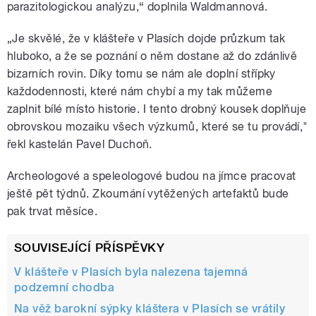
parazitologickou analýzu,“ doplnila Waldmannová.
„Je skvělé, že v klášteře v Plasích dojde průzkum tak
hluboko, a že se poznání o něm dostane až do zdánlivě
bizarních rovin. Díky tomu se nám ale doplní střípky
každodennosti, které nám chybí a my tak můžeme
zaplnit bílé místo historie. I tento drobný kousek doplňuje
obrovskou mozaiku všech výzkumů, které se tu provádí,"
řekl kastelán Pavel Duchoň.
Archeologové a speleologové budou na jímce pracovat
ještě pět týdnů. Zkoumání vytěžených artefaktů bude
pak trvat měsíce.
SOUVISEJÍCÍ PŘÍSPĚVKY
V klášteře v Plasích byla nalezena tajemná
podzemní chodba
Na věž barokní sýpky kláštera v Plasích se vrátily