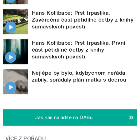
Hans Kollibabe: Prst trpaslíka.
Závěrečná část pětidílné četby z knihy
šumavských pověstí
Hans Kollibabe: Prst trpaslíka. První
část pětidílné četby z knihy
šumavských pověstí
Nejlépe by bylo, kdybychom neřáda
zabily, spřádaly plán matka s dcerou
Jak nás naladíte na DABu
VÍCE Z POŘADU