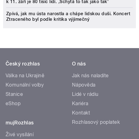
k 11. září je 80 tisíc lidí. ‚Schytá to tak jako tak'
Zpívá, jak mu ústa narostla a chápe lidskou duši. Koncert
Ztraceného byl podle kritika výjimečný
Český rozhlas
O nás
Válka na Ukrajině
Jak nás naladíte
Komunální volby
Nápověda
Stanice
Lidé v rádiu
eShop
Kariéra
Kontakt
Rozhlasový poplatek
mujRozhlas
Živé vysílání