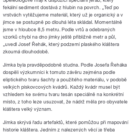
Speleologové mají k dispozici speciální jeřáb, který
fekální sediment dostává z hlubin na povrch. „Teď po
vrstvách vytěžujeme materiál, který už je organický a v
jímce se postupně po dlouhá léta skládal. Momentálně
jsme v hloubce 8,5 metru. Podle vrtů a odebraných
vzorků chybí na dno jímky ještě přibližně metr a půl,
„uvedl Josef Řehák, který podzemí plaského kláštera
zkoumá dlouhodobě.
Jímka byla pravděpodobně studna. Podle Josefa Řeháka
dospěli výzkumníci k tomuto závěru zejména podle
eliptického tvaru šachty a použitého materiálu, v podobě
velkých pískovcových kvádrů. Každý kvádr musel být
vzhledem ke svému tvaru tesán speciálně na konkrétní
místo, z toho leze usuzovat, že nádrž měla pro obyvatele
kláštera velký význam.
Jímka skrývá řadu artefaktů, které pomůžou při mapování
historie kláštera. Jedním z nalezených věcí je třeba