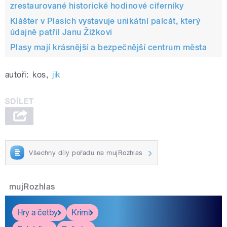
zrestaurované historické hodinové ciferníky
Klášter v Plasích vystavuje unikátní palcát, který
údajně patřil Janu Žižkovi
Plasy mají krásnější a bezpečnější centrum města
autoři:
kos
,
jik
Všechny díly pořadu na mujRozhlas
mujRozhlas
Hry a četby
Krimi