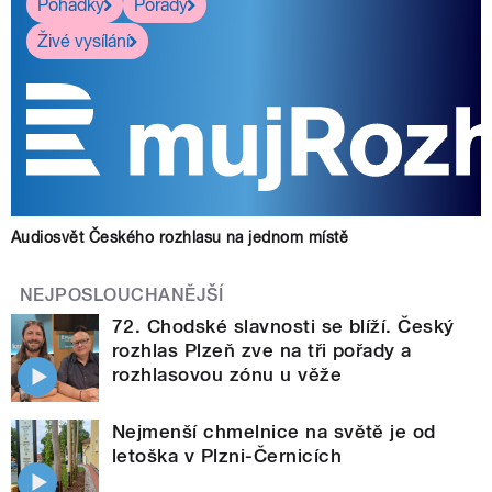
Pohádky
Pořady
Živé vysílání
Audiosvět Českého rozhlasu na jednom místě
NEJPOSLOUCHANĚJŠÍ
72. Chodské slavnosti se blíží. Český
rozhlas Plzeň zve na tři pořady a
rozhlasovou zónu u věže
Nejmenší chmelnice na světě je od
letoška v Plzni-Černicích