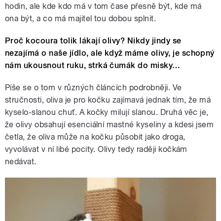
hodin, ale kde kdo má v tom čase přesně být, kde má
ona být, a co má majitel tou dobou splnit.
Proč kocoura tolik lákají olivy? Nikdy jindy se
nezajímá o naše jídlo, ale když máme olivy, je schopný
nám ukousnout ruku, strká čumák do misky…
Píše se o tom v různých článcích podrobněji. Ve
stručnosti, oliva je pro kočku zajímavá jednak tím, že má
kyselo-slanou chuť. A kočky milují slanou. Druhá věc je,
že olivy obsahují esenciální mastné kyseliny a kdesi jsem
četla, že oliva může na kočku působit jako droga,
vyvolávat v ní libé pocity. Olivy tedy raději kočkám
nedávat.