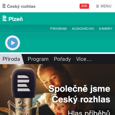
Přejít k hlavnímu obsahu
MENU
ŽIVĚ
PROGRAM
AUDIOARCHIV
KAMERY
Příroda
Program
Pořady
Více
…