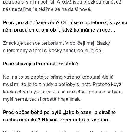
potřeba si s nimi pohrát. A když jsou prozkoumané, už
nás nezajímají a těšíme se na další nové.
Proč „mazlí“ různé věci? Otírá se o notebook, když na
něm pracujeme, o mobil, když ho máme v ruce…
Značkuje tak své teritorium. V obličeji mají žlázky
s feromony a těmi si kočky značí, co je jejich.
Proč shazuje drobnosti ze stolu?
No, na to se zeptejte přímo vašeho kocoura! Ale já
myslím, že je to z nudy a potřeby si hrát. Protože když
kočka chytí myš, taky si s ní také chvíli pohraje. V bytě
myši nemá, tak si prostě hraje jinak.
Proč občas běhá po bytě „jako blázen“ a strašně
nahlas mňouká? Hlavně večer nebo brzy ráno.