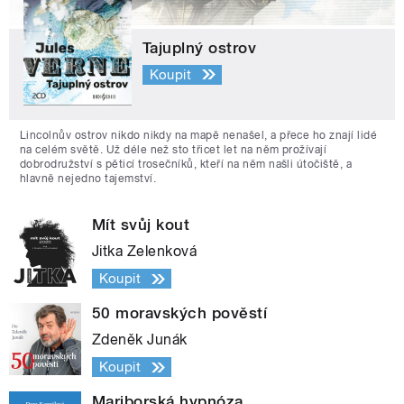
Tajuplný ostrov
Koupit
Lincolnův ostrov nikdo nikdy na mapě nenašel, a přece ho znají lidé
na celém světě. Už déle než sto třicet let na něm prožívají
dobrodružství s pěticí trosečníků, kteří na něm našli útočiště, a
hlavně nejedno tajemství.
Mít svůj kout
Jitka Zelenková
Koupit
50 moravských pověstí
Zdeněk Junák
Koupit
Mariborská hypnóza