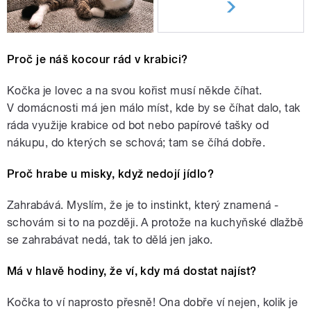
Proč je náš kocour rád v krabici?
Kočka je lovec a na svou kořist musí někde číhat.
V domácnosti má jen málo míst, kde by se číhat dalo, tak
ráda využije krabice od bot nebo papírové tašky od
nákupu, do kterých se schová; tam se číhá dobře.
Proč hrabe u misky, když nedojí jídlo?
Zahrabává. Myslím, že je to instinkt, který znamená -
schovám si to na později. A protože na kuchyňské dlažbě
se zahrabávat nedá, tak to dělá jen jako.
Má v hlavě hodiny, že ví, kdy má dostat najíst?
Kočka to ví naprosto přesně! Ona dobře ví nejen, kolik je