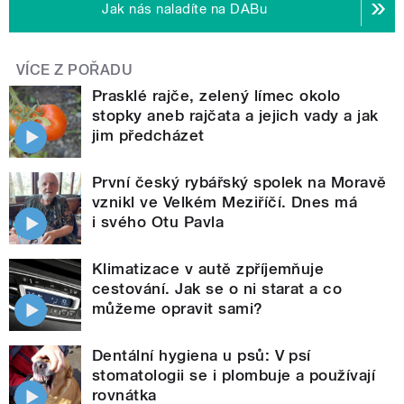
Jak nás naladíte na DABu
VÍCE Z POŘADU
Prasklé rajče, zelený límec okolo
stopky aneb rajčata a jejich vady a jak
jim předcházet
První český rybářský spolek na Moravě
vznikl ve Velkém Meziříčí. Dnes má
i svého Otu Pavla
Klimatizace v autě zpříjemňuje
cestování. Jak se o ni starat a co
můžeme opravit sami?
Dentální hygiena u psů: V psí
stomatologii se i plombuje a používají
rovnátka