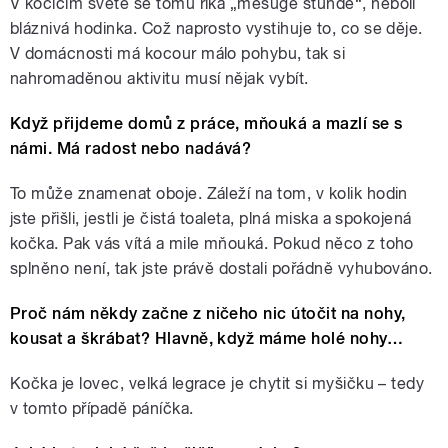
V kočičím světě se tomu říká „mešuge štunde“, neboli
bláznivá hodinka. Což naprosto vystihuje to, co se děje.
V domácnosti má kocour málo pohybu, tak si
nahromaděnou aktivitu musí nějak vybít.
Když přijdeme domů z práce, mňouká a mazlí se s
námi. Má radost nebo nadává?
To může znamenat oboje. Záleží na tom, v kolik hodin
jste přišli, jestli je čistá toaleta, plná miska a spokojená
kočka. Pak vás vítá a mile mňouká. Pokud něco z toho
splněno není, tak jste právě dostali pořádně vyhubováno.
Proč nám někdy začne z ničeho nic útočit na nohy,
kousat a škrábat? Hlavně, když máme holé nohy…
Kočka je lovec, velká legrace je chytit si myšičku – tedy
v tomto případě páníčka.