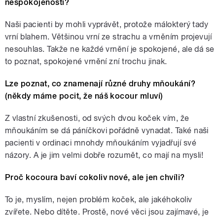
nespokojenosti?
Naši pacienti by mohli vyprávět, protože málokterý tady
vrní blahem. Většinou vrní ze strachu a vrněním projevují
nesouhlas. Takže ne každé vrnění je spokojené, ale dá se
to poznat, spokojené vrnění zní trochu jinak.
Lze poznat, co znamenají různé druhy mňoukání?
(někdy máme pocit, že náš kocour mluví)
Z vlastní zkušenosti, od svých dvou koček vím, že
mňoukáním se dá páníčkovi pořádně vynadat. Také naši
pacienti v ordinaci mnohdy mňoukáním vyjadřují své
názory. A je jim velmi dobře rozumět, co mají na mysli!
Proč kocoura baví cokoliv nové, ale jen chvíli?
To je, myslím, nejen problém koček, ale jakéhokoliv
zvířete. Nebo dítěte. Prostě, nové věci jsou zajímavé, je