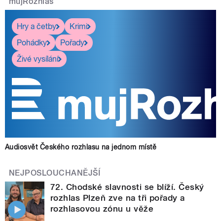
mujRozhlas
Hry a četby
Krimi
Pohádky
Pořady
Živé vysílání
Audiosvět Českého rozhlasu na jednom místě
NEJPOSLOUCHANĚJŠÍ
72. Chodské slavnosti se blíží. Český
rozhlas Plzeň zve na tři pořady a
rozhlasovou zónu u věže