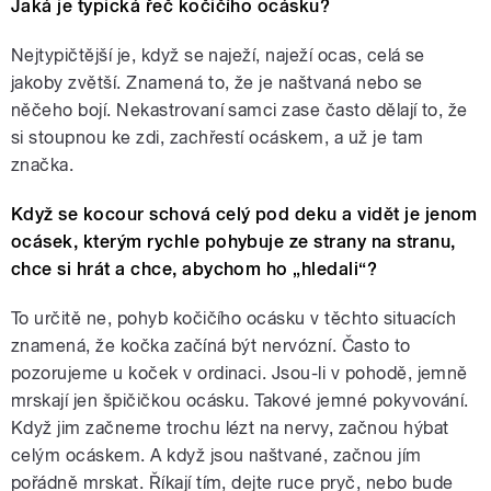
Jaká je typická řeč kočičího ocásku?
Nejtypičtější je, když se naježí, naježí ocas, celá se
jakoby zvětší. Znamená to, že je naštvaná nebo se
něčeho bojí. Nekastrovaní samci zase často dělají to, že
si stoupnou ke zdi, zachřestí ocáskem, a už je tam
značka.
Když se kocour schová celý pod deku a vidět je jenom
ocásek, kterým rychle pohybuje ze strany na stranu,
chce si hrát a chce, abychom ho „hledali“?
To určitě ne, pohyb kočičího ocásku v těchto situacích
znamená, že kočka začíná být nervózní. Často to
pozorujeme u koček v ordinaci. Jsou-li v pohodě, jemně
mrskají jen špičičkou ocásku. Takové jemné pokyvování.
Když jim začneme trochu lézt na nervy, začnou hýbat
celým ocáskem. A když jsou naštvané, začnou jím
pořádně mrskat. Říkají tím, dejte ruce pryč, nebo bude