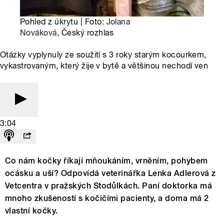
Pohled z úkrytu | Foto:
Jolana
Nováková
, Český rozhlas
Otázky vyplynuly ze soužití s 3 roky starým kocourkem,
vykastrovaným, který žije v bytě a většinou nechodí ven
3:04
Co nám kočky říkají mňoukáním, vrněním, pohybem
ocásku a uší? Odpovídá veterinářka Lenka Adlerová z
Vetcentra v pražských Stodůlkách. Paní doktorka má
mnoho zkušeností s kočičími pacienty, a doma má 2
vlastní kočky.