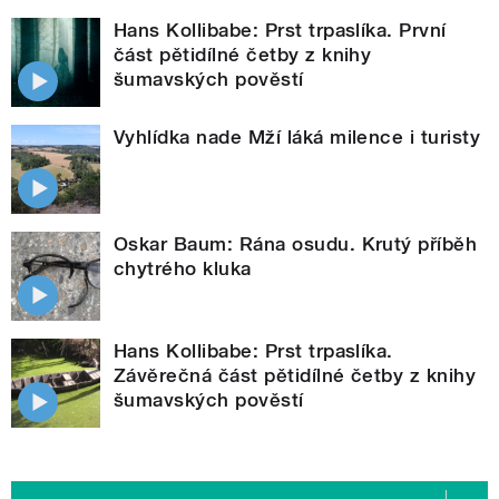
Hans Kollibabe: Prst trpaslíka. První
část pětidílné četby z knihy
šumavských pověstí
Vyhlídka nade Mží láká milence i turisty
Oskar Baum: Rána osudu. Krutý příběh
chytrého kluka
Hans Kollibabe: Prst trpaslíka.
Závěrečná část pětidílné četby z knihy
šumavských pověstí