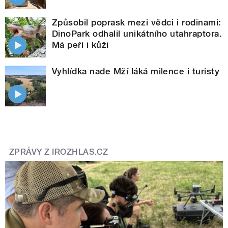
Způsobil poprask mezi vědci i rodinami:
DinoPark odhalil unikátního utahraptora.
Má peří i kůži
Vyhlídka nade Mží láká milence i turisty
ZPRÁVY Z IROZHLAS.CZ