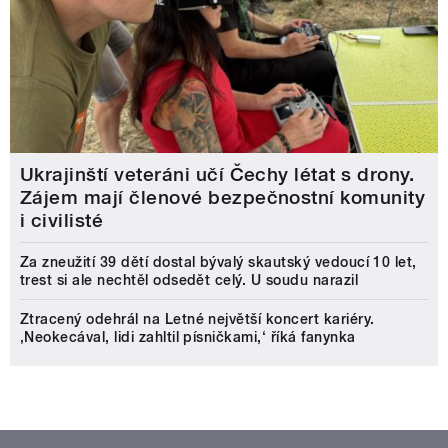
Ukrajinští veteráni učí Čechy létat s drony.
Zájem mají členové bezpečnostní komunity
i civilisté
Za zneužití 39 dětí dostal bývalý skautský vedoucí 10 let,
trest si ale nechtěl odsedět celý. U soudu narazil
Ztracený odehrál na Letné největší koncert kariéry.
‚Neokecával, lidi zahltil písničkami,‘ říká fanynka