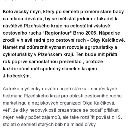
Kolovečský mlýn, který po semletí promění staré báby
na mladá děvčata, by se měl stát jedním z lákadel k
návštěvě Plzeňského kraje na celostátní výstavě
cestovního ruchu "Regiontour" Brno 2006. Nápad se
zrodil v hlavě radní pro cestovní ruch - Olgy Kalčíkové.
Námět má zdůraznit význam rozvoje agroturistiky a
cykloturistiky v Plzeňském kraji. Ten bude mít příští
rok poprvé samostatnou prezentaci, protože
každoročně měl společný stánek s krajem
Jihočeským.
Autorka myšlenky nového pojetí stánku - náměstkyně
hejtmana Plzeňského kraje pro oblasti cestovního ruchu
marketingu a neziskových organizací Olga Kalčíková,
věří, že díky neobvyklosti prezentace se podaří přilákat
nejen velký počet zájemců, ale také rozšířit pověst z 19.
století o semletí starých báb na mladé dívky.