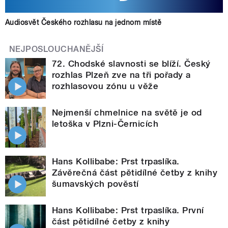
Audiosvět Českého rozhlasu na jednom místě
NEJPOSLOUCHANĚJŠÍ
72. Chodské slavnosti se blíží. Český
rozhlas Plzeň zve na tři pořady a
rozhlasovou zónu u věže
Nejmenší chmelnice na světě je od
letoška v Plzni-Černicích
Hans Kollibabe: Prst trpaslíka.
Závěrečná část pětidílné četby z knihy
šumavských pověstí
Hans Kollibabe: Prst trpaslíka. První
část pětidílné četby z knihy