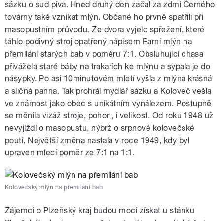
sázku o sud piva. Hned druhý den začal za zdmi Černého
továrny také vznikat mlýn. Občané ho prvně spatřili při
masopustním průvodu. Ze dvora vyjelo spřežení, které
táhlo podivný stroj opatřený nápisem Parní mlýn na
přemílání starých bab v poměru 7:1. Obsluhující chasa
přivážela staré báby na trakařích ke mlýnu a sypala je do
násypky. Po asi 10minutovém mletí vyšla z mlýna krásná
a sličná panna. Tak prohrál mydlář sázku a Koloveč vešla
ve známost jako obec s unikátním vynálezem. Postupně
se měnila vizáž stroje, pohon, i velikost. Od roku 1948 už
nevyjíždí o masopustu, nýbrž o srpnové kolovečské
pouti. Největší změna nastala v roce 1949, kdy byl
upraven mlecí poměr ze 7:1 na 1:1.
Kolovečský mlýn na přemílání bab
Zájemci o Plzeňský kraj budou moci získat u stánku