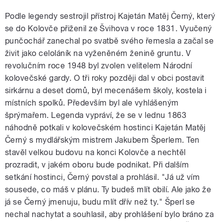
Podle legendy sestrojil přístroj Kajetán Matěj Černý, který
se do Kolovče přiženil ze Švihova v roce 1831. Vyučený
punčochář zanechal po svatbě svého řemesla a začal se
živit jako celoláník na vyženěném ženině gruntu. V
revolučním roce 1948 byl zvolen velitelem Národní
kolovečské gardy. O tři roky později dal v obci postavit
sirkárnu a deset domů, byl mecenášem školy, kostela i
místních spolků. Především byl ale vyhlášeným
šprýmařem. Legenda vypráví, že se v lednu 1863
náhodně potkali v kolovečském hostinci Kajetán Matěj
Černý s mydlářským mistrem Jakubem Šperlem. Ten
stavěl velkou budovu na konci Kolovče a nechtěl
prozradit, v jakém oboru bude podnikat. Při dalším
setkání hostinci, Černý povstal a prohlásil. "Já už vím
sousede, co máš v plánu. Ty budeš mlít obilí. Ale jako že
já se Černý jmenuju, budu mlít dřív než ty." Šperl se
nechal nachytat a souhlasil, aby prohlášení bylo bráno za