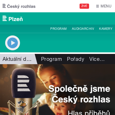
Přejít k hlavnímu obsahu
MENU
ŽIVĚ
PROGRAM
AUDIOARCHIV
KAMERY
Aktuální dění
Program
Pořady
Více
…