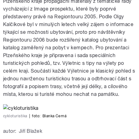
Plzeňského kraje propagační materiály z tematické řady
vycházející z Image prospektu, které byly poprvé
představeny právě na Regiontouru 2005. Podle Olgy
Kalčíkové byl v minulých letech velký zájem o informace
týkající se možnosti ubytování, proto pro návštěvníky
Regiontouru 2006 bude rozšířený katalog ubytování a
katalog zaměřený na pobyt v kempech. Pro prezentaci
Plzeňského kraje je připravena i sada speciálních
turistických pohledů, tzv. Výletnic s tipy na výlety po
celém kraji. Součástí každé Výletnice je klasický pohled s
jednou navrženou turistickou trasou a odtrhovací část s
fotografií a popisem trasy, včetně její délky, a cílového
místa, kterou si turisté mohou nechat na památku.
cykloturistika
|
foto:
Blanka Černá
autor:
Jiří Blažek