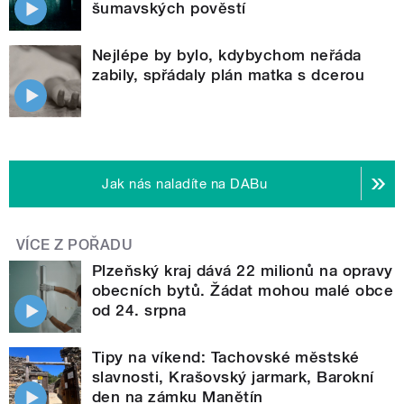
šumavských pověstí
Nejlépe by bylo, kdybychom neřáda
zabily, spřádaly plán matka s dcerou
Jak nás naladíte na DABu
VÍCE Z POŘADU
Plzeňský kraj dává 22 milionů na opravy
obecních bytů. Žádat mohou malé obce
od 24. srpna
Tipy na víkend: Tachovské městské
slavnosti, Krašovský jarmark, Barokní
den na zámku Manětín