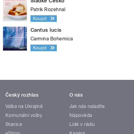
Sladké Česko
Patrik Rozehnal
Koupit
Cantus lucis
Carmina Bohemica
Koupit
Český rozhlas
O nás
Válka na Ukrajině
Jak nás naladíte
Komunální volby
Nápověda
Stanice
Lidé v rádiu
eShop
Kariéra