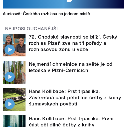
Audiosvět Českého rozhlasu na jednom místě
NEJPOSLOUCHANĚJŠÍ
72. Chodské slavnosti se blíží. Český
rozhlas Plzeň zve na tři pořady a
rozhlasovou zónu u věže
Nejmenší chmelnice na světě je od
letoška v Plzni-Černicích
Hans Kollibabe: Prst trpaslíka.
Závěrečná část pětidílné četby z knihy
šumavských pověstí
Hans Kollibabe: Prst trpaslíka. První
část pětidílné četby z knihy