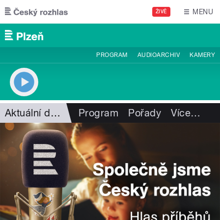
Přejít k hlavnímu obsahu
MENU
ŽIVĚ
PROGRAM
AUDIOARCHIV
KAMERY
Aktuální dění
Program
Pořady
Více
…