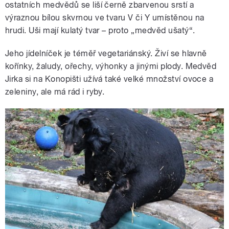
ostatních medvědů se liší černě zbarvenou srstí a
výraznou bílou skvrnou ve tvaru V či Y umístěnou na
hrudi. Uši mají kulatý tvar – proto „medvěd ušatý“.
Jeho jídelníček je téměř vegetariánský. Živí se hlavně
kořínky, žaludy, ořechy, výhonky a jinými plody. Medvěd
Jirka si na Konopišti užívá také velké množství ovoce a
zeleniny, ale má rád i ryby.