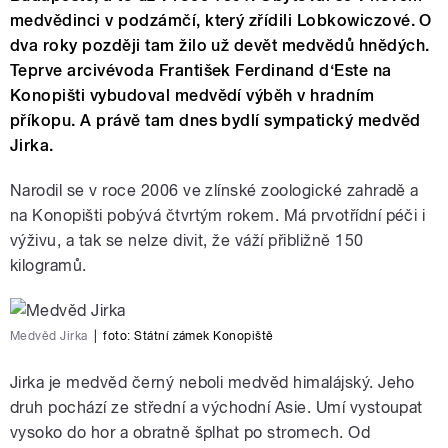
medvědinci v podzámčí, který zřídili Lobkowiczové. O
dva roky později tam žilo už devět medvědů hnědých.
Teprve arcivévoda František Ferdinand d‘Este na
Konopišti vybudoval medvědí výběh v hradním
příkopu. A právě tam dnes bydlí sympatický medvěd
Jirka.
Narodil se v roce 2006 ve zlínské zoologické zahradě a
na Konopišti pobývá čtvrtým rokem. Má prvotřídní péči i
výživu, a tak se nelze divit, že váží přibližně 150
kilogramů.
Medvěd Jirka
|
foto:
Státní zámek Konopiště
Jirka je medvěd černý neboli medvěd himalájský. Jeho
druh pochází ze střední a východní Asie. Umí vystoupat
vysoko do hor a obratně šplhat po stromech. Od