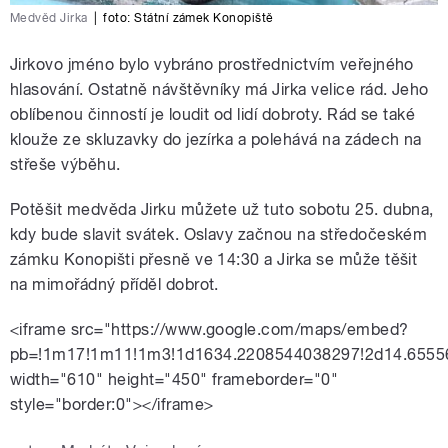
Medvěd Jirka
|
foto:
Státní zámek Konopiště
Jirkovo jméno bylo vybráno prostřednictvím veřejného
hlasování. Ostatně návštěvníky má Jirka velice rád. Jeho
oblíbenou činností je loudit od lidí dobroty. Rád se také
klouže ze skluzavky do jezírka a polehává na zádech na
střeše výběhu.
Potěšit medvěda Jirku můžete už tuto sobotu 25. dubna,
kdy bude slavit svátek. Oslavy začnou na středočeském
zámku Konopišti přesně ve 14:30 a Jirka se může těšit
na mimořádný příděl dobrot.
<iframe src="https://www.google.com/maps/embed?
pb=!1m17!1m11!1m3!1d1634.2208544038297!2d14.6555
width="610" height="450" frameborder="0"
style="border:0"></iframe>