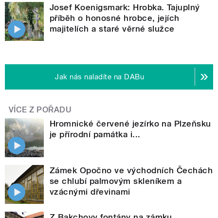
Josef Koenigsmark: Hrobka. Tajuplný
příběh o honosné hrobce, jejích
majitelích a staré věrné služce
Jak nás naladíte na DABu
VÍCE Z POŘADU
Hromnické červené jezírko na Plzeňsku
je přírodní památka i...
Zámek Opočno ve východních Čechách
se chlubí palmovým skleníkem a
vzácnými dřevinami
Z Bakchovy fontány na zámku