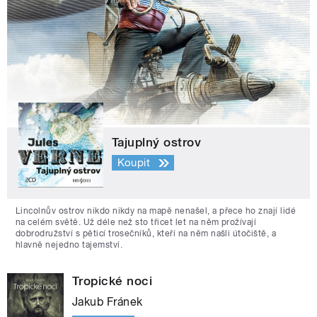
Tajuplný ostrov
Koupit
Lincolnův ostrov nikdo nikdy na mapě nenašel, a přece ho znají lidé
na celém světě. Už déle než sto třicet let na něm prožívají
dobrodružství s pěticí trosečníků, kteří na něm našli útočiště, a
hlavně nejedno tajemství.
Tropické noci
Jakub Fránek