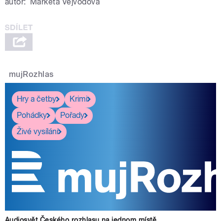
autor:
Markéta Vejvodová
mujRozhlas
Hry a četby
Krimi
Pohádky
Pořady
Živé vysílání
Audiosvět Českého rozhlasu na jednom místě