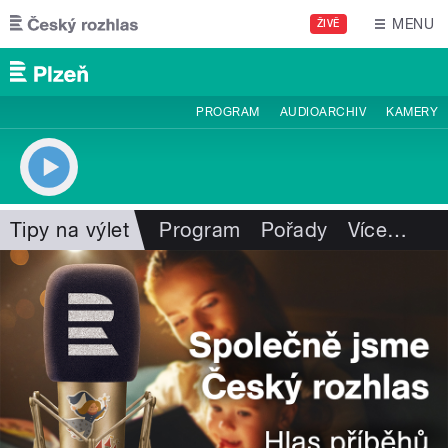
Přejít k hlavnímu obsahu
MENU
ŽIVĚ
PROGRAM
AUDIOARCHIV
KAMERY
Tipy na výlet
Program
Pořady
Více
…