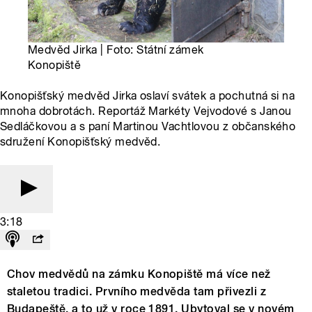
Medvěd Jirka | Foto: Státní zámek
Konopiště
Konopišťský medvěd Jirka oslaví svátek a pochutná si na
mnoha dobrotách. Reportáž Markéty Vejvodové s Janou
Sedláčkovou a s paní Martinou Vachtlovou z občanského
sdružení Konopišťský medvěd.
3:18
Chov medvědů na zámku Konopiště má více než
staletou tradici. Prvního medvěda tam přivezli z
Budapeště, a to už v roce 1891. Ubytoval se v novém