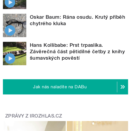
Oskar Baum: Rána osudu. Krutý příběh
chytrého kluka
Hans Kollibabe: Prst trpaslíka.
Závěrečná část pětidílné četby z knihy
šumavských pověstí
Jak nás naladíte na DABu
ZPRÁVY Z IROZHLAS.CZ