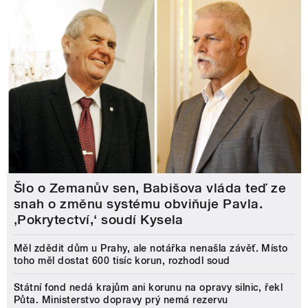
Šlo o Zemanův sen, Babišova vláda teď ze
snah o změnu systému obviňuje Pavla.
‚Pokrytectví,‘ soudí Kysela
Měl zdědit dům u Prahy, ale notářka nenašla závěť. Místo
toho měl dostat 600 tisíc korun, rozhodl soud
Státní fond nedá krajům ani korunu na opravy silnic, řekl
Půta. Ministerstvo dopravy prý nemá rezervu