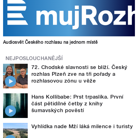
Audiosvět Českého rozhlasu na jednom místě
NEJPOSLOUCHANĚJŠÍ
72. Chodské slavnosti se blíží. Český
rozhlas Plzeň zve na tři pořady a
rozhlasovou zónu u věže
Hans Kollibabe: Prst trpaslíka. První
část pětidílné četby z knihy
šumavských pověstí
Vyhlídka nade Mží láká milence i turisty