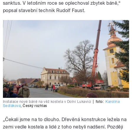
sanktus. V letošním roce se oplechoval zbytek báně,“
popsal stavební technik Rudolf Faust.
Instalace nové báně na věž kostela v Dolní Lukavici
|
foto:
Karolína
Sedláková
,
Český rozhlas
„Čekali jsme na to dlouho. Dřevěná konstrukce ležela na
zemi vedle kostela a lidé z toho nebyli nadšení. Později