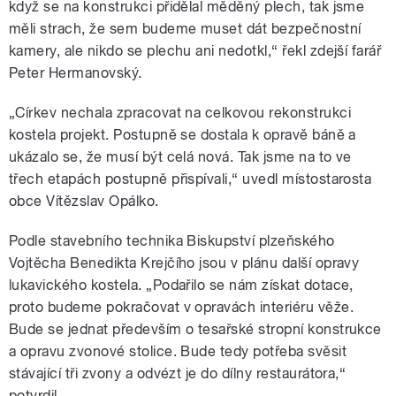
když se na konstrukci přidělal měděný plech, tak jsme
měli strach, že sem budeme muset dát bezpečnostní
kamery, ale nikdo se plechu ani nedotkl,“ řekl zdejší farář
Peter Hermanovský.
„Církev nechala zpracovat na celkovou rekonstrukci
kostela projekt. Postupně se dostala k opravě báně a
ukázalo se, že musí být celá nová. Tak jsme na to ve
třech etapách postupně přispívali,“ uvedl místostarosta
obce Vítězslav Opálko.
Podle stavebního technika Biskupství plzeňského
Vojtěcha Benedikta Krejčího jsou v plánu další opravy
lukavického kostela. „Podařilo se nám získat dotace,
proto budeme pokračovat v opravách interiéru věže.
Bude se jednat především o tesařské stropní konstrukce
a opravu zvonové stolice. Bude tedy potřeba svěsit
stávající tři zvony a odvézt je do dílny restaurátora,“
potvrdil.