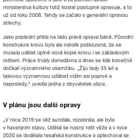
ministerstva kultury totiž kostel postupně opravuje, a to
už od roku 2008. Tehdy se začalo s generální opravou
střechy.
Jako poslední přišla na řadu právě oprava báně. Původní
konstrukce krovu byla ale natolik poškozená, že se
musela udělat úplně nová kopie krovu i se základovým
roštem. Práce trvaly donedávna a dnes se lidé konečně
dočkali významného okamžiku. „Žiju tady 35 let a
takovou významnou událost vidím asi poprvé a
naposledy,“ uvedla jedna z obyvatelek obce.
V plánu jsou další opravy
„V roce 2019 se věž sundala, rozebrala, ale byla
v havarijním stavu. Udělal se nosný rošt věže a v roce
2020 se dodělala tesařská konstrukce a oplechoval se