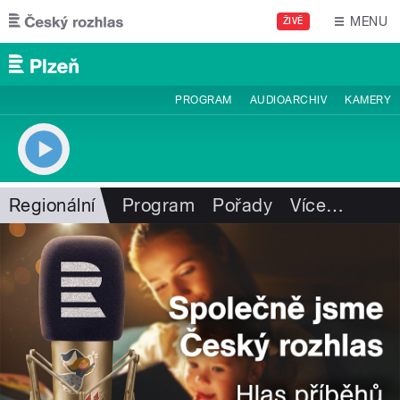
Přejít k hlavnímu obsahu
MENU
ŽIVĚ
PROGRAM
AUDIOARCHIV
KAMERY
Regionální
Program
Pořady
Více
…