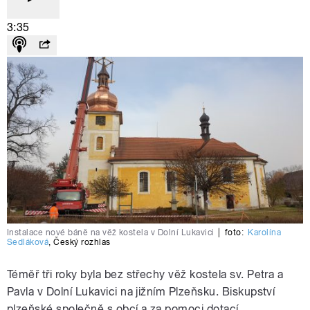
3:35
Instalace nové báně na věž kostela v Dolní Lukavici
|
foto:
Karolína
Sedláková
,
Český rozhlas
Téměř tři roky byla bez střechy věž kostela sv. Petra a
Pavla v Dolní Lukavici na jižním Plzeňsku. Biskupství
plzeňské společně s obcí a za pomoci dotací