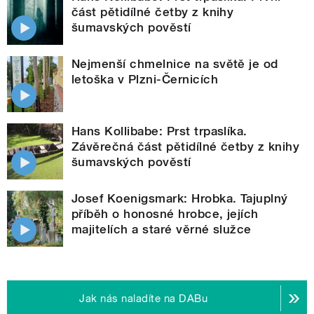
část pětidílné četby z knihy
šumavských pověstí
Nejmenší chmelnice na světě je od
letoška v Plzni-Černicích
Hans Kollibabe: Prst trpaslíka.
Závěrečná část pětidílné četby z knihy
šumavských pověstí
Josef Koenigsmark: Hrobka. Tajuplný
příběh o honosné hrobce, jejích
majitelích a staré věrné služce
Jak nás naladíte na DABu