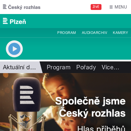
Přejít k hlavnímu obsahu
MENU
ŽIVĚ
PROGRAM
AUDIOARCHIV
KAMERY
Aktuální dění
Program
Pořady
Více
…