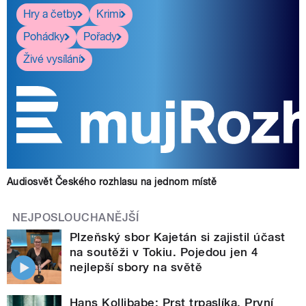
Hry a četby
Krimi
Pohádky
Pořady
Živé vysílání
Audiosvět Českého rozhlasu na jednom místě
NEJPOSLOUCHANĚJŠÍ
Plzeňský sbor Kajetán si zajistil účast
na soutěži v Tokiu. Pojedou jen 4
nejlepší sbory na světě
Hans Kollibabe: Prst trpaslíka. První