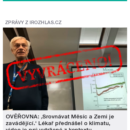
ZPRÁVY Z IROZHLAS.CZ
OVĚŘOVNA: ‚Srovnávat Měsíc a Zemi je
zavádějící.‘ Lékař přednášel o klimatu,
video je prý vytržené z kontextu