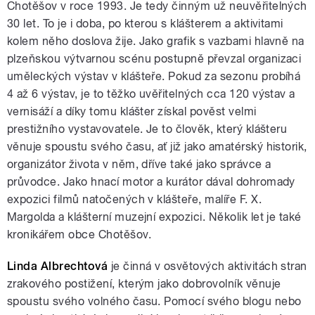
Chotěšov v roce 1993. Je tedy činným už neuvěřitelných
30 let. To je i doba, po kterou s klášterem a aktivitami
kolem něho doslova žije. Jako grafik s vazbami hlavně na
plzeňskou výtvarnou scénu postupně převzal organizaci
uměleckých výstav v klášteře. Pokud za sezonu probíhá
4 až 6 výstav, je to těžko uvěřitelných cca 120 výstav a
vernisáží a díky tomu klášter získal pověst velmi
prestižního vystavovatele. Je to člověk, který klášteru
věnuje spoustu svého času, ať již jako amatérský historik,
organizátor života v něm, dříve také jako správce a
průvodce. Jako hnací motor a kurátor dával dohromady
expozici filmů natočených v klášteře, malíře F. X.
Margolda a klášterní muzejní expozici. Několik let je také
kronikářem obce Chotěšov.
Linda Albrechtová
je činná v osvětových aktivitách stran
zrakového postižení, kterým jako dobrovolník věnuje
spoustu svého volného času. Pomocí svého blogu nebo