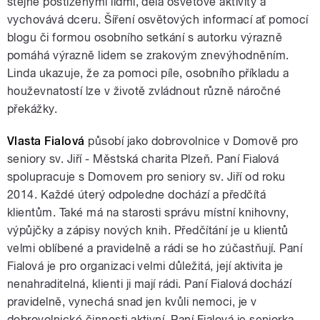
stejně postiženými lidmi, dělá osvětové aktivity a
vychovává dceru. Šíření osvětových informací ať pomocí
blogu či formou osobního setkání s autorku výrazně
pomáhá výrazně lidem se zrakovým znevýhodněním.
Linda ukazuje, že za pomoci píle, osobního příkladu a
houževnatostí lze v životě zvládnout různě náročné
překážky.
Vlasta Fialová
působí jako dobrovolnice v Domově pro
seniory sv. Jiří - Městská charita Plzeň. Paní Fialová
spolupracuje s Domovem pro seniory sv. Jiří od roku
2014. Každé úterý odpoledne dochází a předčítá
klientům. Také má na starosti správu místní knihovny,
výpůjčky a zápisy nových knih. Předčítání je u klientů
velmi oblíbené a pravidelně a rádi se ho zúčastňují. Paní
Fialová je pro organizaci velmi důležitá, její aktivita je
nenahraditelná, klienti ji mají rádi. Paní Fialová dochází
pravidelně, vynechá snad jen kvůli nemoci, je v
dobrovolnické činnosti aktivní. Paní Fialová je seniorka,