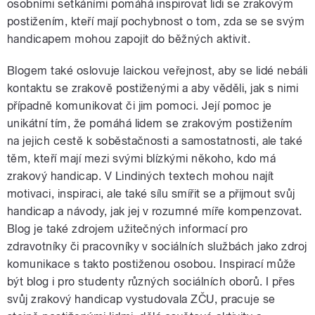
osobními setkáními pomáhá inspirovat lidi se zrakovým
postižením, kteří mají pochybnost o tom, zda se se svým
handicapem mohou zapojit do běžných aktivit.
Blogem také oslovuje laickou veřejnost, aby se lidé nebáli
kontaktu se zrakově postiženými a aby věděli, jak s nimi
případně komunikovat či jim pomoci. Její pomoc je
unikátní tím, že pomáhá lidem se zrakovým postižením
na jejich cestě k soběstačnosti a samostatnosti, ale také
těm, kteří mají mezi svými blízkými někoho, kdo má
zrakový handicap. V Lindiných textech mohou najít
motivaci, inspiraci, ale také sílu smířit se a přijmout svůj
handicap a návody, jak jej v rozumné míře kompenzovat.
Blog je také zdrojem užitečných informací pro
zdravotníky či pracovníky v sociálních službách jako zdroj
komunikace s takto postiženou osobou. Inspirací může
být blog i pro studenty různých sociálních oborů. I přes
svůj zrakový handicap vystudovala ZČU, pracuje se