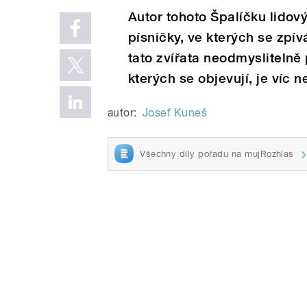
Autor tohoto Špalíčku lidov
písničky, ve kterých se zpí
tato zvířata neodmyslitelně p
kterých se objevují, je víc 
autor:
Josef Kuneš
Všechny díly pořadu na mujRozhlas