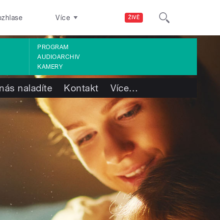
ozhlase
Více
ŽIVĚ
PROGRAM
AUDIOARCHIV
KAMERY
nás naladíte
Kontakt
Více
…