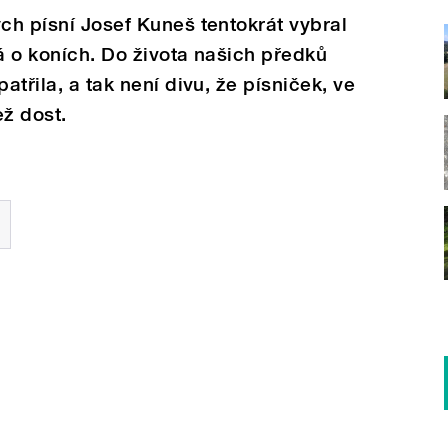
ých písní Josef Kuneš tentokrát vybral
vá o koních. Do života našich předků
atřila, a tak není divu, že písniček, ve
než dost.