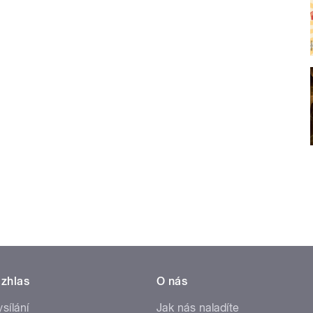
zhlas
O nás
ysílání
Jak nás naladíte