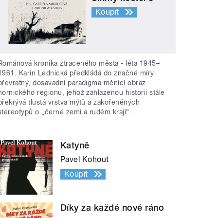
Koupit
Románová kronika ztraceného města - léta 1945–
1961. Karin Lednická předkládá do značné míry
převratný, dosavadní paradigma měnící obraz
hornického regionu, jehož zahlazenou historii stále
překrývá tlustá vrstva mýtů a zakořeněných
stereotypů o „černé zemi a rudém kraji“.
Katyně
Pavel Kohout
Koupit
Díky za každé nové ráno