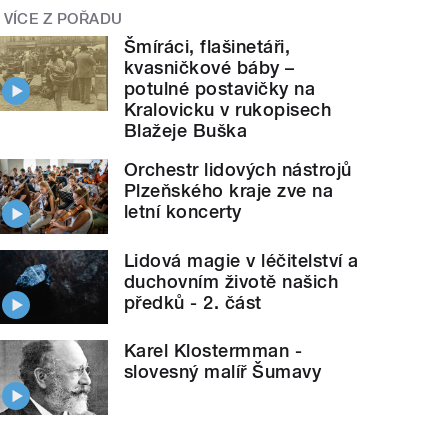
VÍCE Z POŘADU
Šmíráci, flašinetáři,
kvasničkové báby –
potulné postavičky na
Kralovicku v rukopisech
Blažeje Buška
Orchestr lidových nástrojů
Plzeňského kraje zve na
letní koncerty
Lidová magie v léčitelství a
duchovním životě našich
předků - 2. část
Karel Klostermman -
slovesný malíř Šumavy