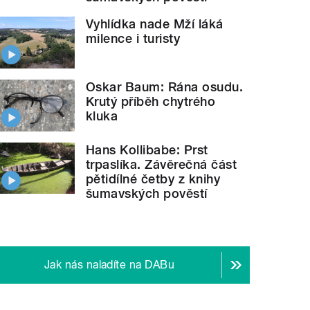
Vyhlídka nade Mží láká
milence i turisty
Oskar Baum: Rána osudu.
Krutý příběh chytrého
kluka
Hans Kollibabe: Prst
trpaslíka. Závěrečná část
pětidílné četby z knihy
šumavských pověstí
Jak nás naladíte na DABu