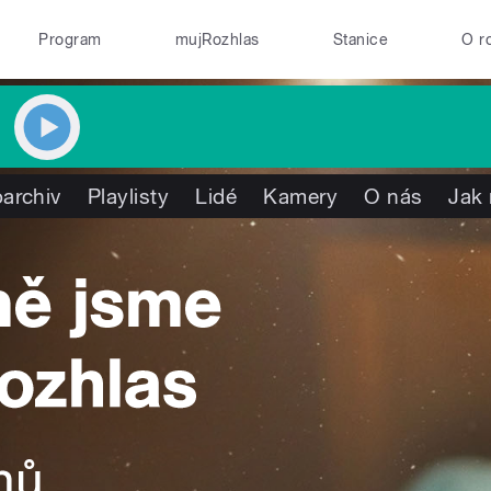
Program
mujRozhlas
Stanice
O r
archiv
Playlisty
Lidé
Kamery
O nás
Jak 