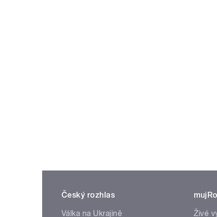
Český rozhlas
mujRo
Válka na Ukrajině
Živé v