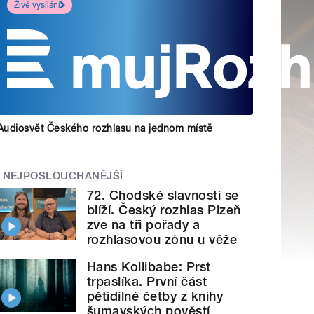
Živé vysílání
Audiosvět Českého rozhlasu na jednom místě
NEJPOSLOUCHANĚJŠÍ
72. Chodské slavnosti se
blíží. Český rozhlas Plzeň
zve na tři pořady a
rozhlasovou zónu u věže
Hans Kollibabe: Prst
trpaslíka. První část
pětidílné četby z knihy
šumavských pověstí