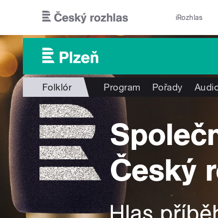
Přejít k hlavnímu obsahu
iRozhlas
Folklór
Program
Pořady
Audio