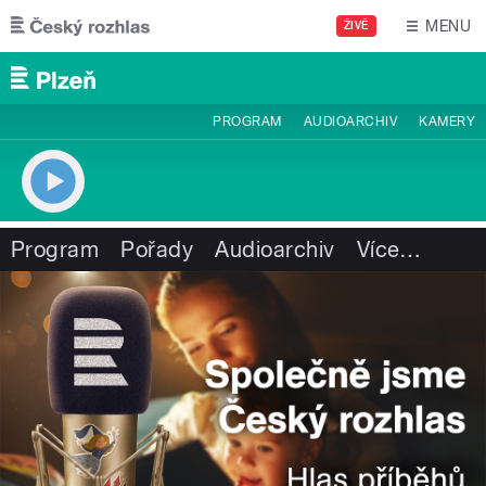
Přejít k hlavnímu obsahu
MENU
ŽIVĚ
PROGRAM
AUDIOARCHIV
KAMERY
Program
Pořady
Audioarchiv
Více
…