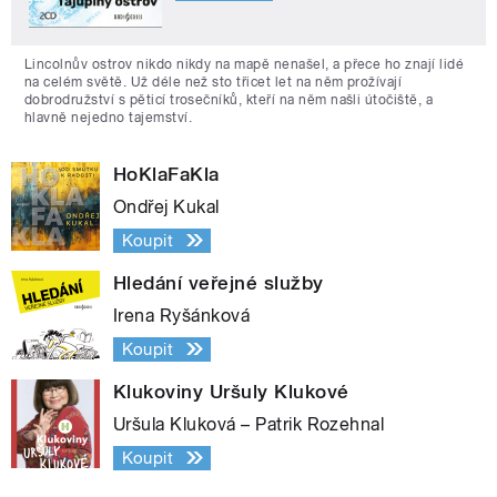
Lincolnův ostrov nikdo nikdy na mapě nenašel, a přece ho znají lidé
na celém světě. Už déle než sto třicet let na něm prožívají
dobrodružství s pěticí trosečníků, kteří na něm našli útočiště, a
hlavně nejedno tajemství.
HoKlaFaKla
Ondřej Kukal
Koupit
Hledání veřejné služby
Irena Ryšánková
Koupit
Klukoviny Uršuly Klukové
Uršula Kluková – Patrik Rozehnal
Koupit