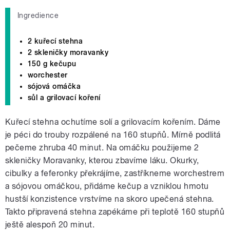
Ingredience
2 kuřecí stehna
2 skleničky moravanky
150 g kečupu
worchester
sójová omáčka
sůl a grilovací koření
Kuřecí stehna ochutíme solí a grilovacím kořením. Dáme
je péci do trouby rozpálené na 160 stupňů. Mírně podlitá
pečeme zhruba 40 minut. Na omáčku použijeme 2
skleničky Moravanky, kterou zbavíme láku. Okurky,
cibulky a feferonky překrájíme, zastříkneme worchestrem
a sójovou omáčkou, přidáme kečup a vzniklou hmotu
hustší konzistence vrstvíme na skoro upečená stehna.
Takto připravená stehna zapékáme při teplotě 160 stupňů
ještě alespoň 20 minut.