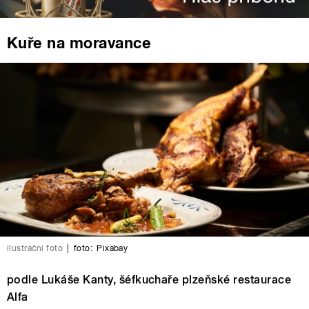
Kuře na moravance
ilustrační foto
|
foto:
Pixabay
podle Lukáše Kanty, šéfkuchaře plzeňské restaurace
Alfa