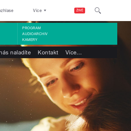
ozhlase
Více
ŽIVĚ
PROGRAM
AUDIOARCHIV
KAMERY
nás naladíte
Kontakt
Více
…