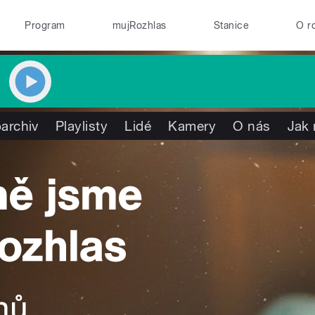
Program
mujRozhlas
Stanice
O r
archiv
Playlisty
Lidé
Kamery
O nás
Jak 