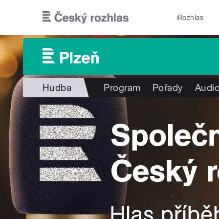
Přejít k hlavnímu obsahu
iRozhlas
Hudba
Program
Pořady
Audio