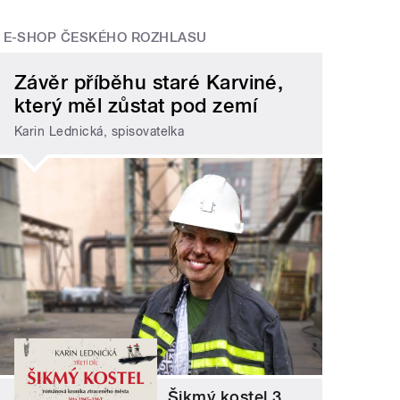
E-SHOP ČESKÉHO ROZHLASU
Závěr příběhu staré Karviné,
který měl zůstat pod zemí
Karin Lednická, spisovatelka
Šikmý kostel 3