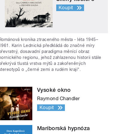
Koupit
Románová kronika ztraceného města - léta 1945–
1961. Karin Lednická předkládá do značné míry
převratný, dosavadní paradigma měnící obraz
hornického regionu, jehož zahlazenou historii stále
překrývá tlustá vrstva mýtů a zakořeněných
stereotypů o „černé zemi a rudém kraji“.
Vysoké okno
Raymond Chandler
Koupit
Mariborská hypnóza