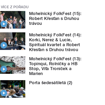
VÍCE Z POŘADU
Mohelnický FolkFest (15):
Robert Křesťan s Druhou
trávou
Mohelnický FolkFest (14):
Korki, Nerez & Lucie,
Spirituál kvartet a Robert
Křesťan s Druhou trávou
Mohelnický FolkFest (13):
Topinqui, Rolničky a HB
Stop, Víťa Troníček a
Marien
Porta šedesátiletá (2)