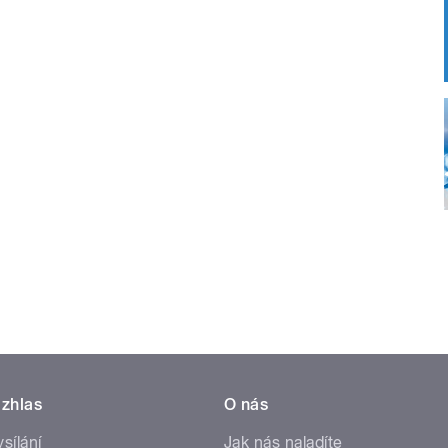
zhlas
O nás
ysílání
Jak nás naladíte