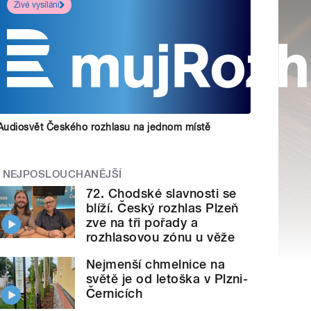
Živé vysílání
Audiosvět Českého rozhlasu na jednom místě
NEJPOSLOUCHANĚJŠÍ
72. Chodské slavnosti se
blíží. Český rozhlas Plzeň
zve na tři pořady a
rozhlasovou zónu u věže
Nejmenší chmelnice na
světě je od letoška v Plzni-
Černicích