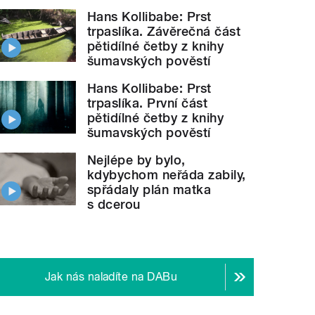
Hans Kollibabe: Prst
trpaslíka. Závěrečná část
pětidílné četby z knihy
šumavských pověstí
Hans Kollibabe: Prst
trpaslíka. První část
pětidílné četby z knihy
šumavských pověstí
Nejlépe by bylo,
kdybychom neřáda zabily,
spřádaly plán matka
s dcerou
Jak nás naladíte na DABu