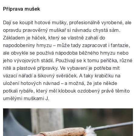
Příprava mušek
Dají se koupit hotové mušky, profesionálně vyrobené, ale
opravdu pravověrný muškař si návnadu chystá sám.
Základem je háček, který se vlastně zahalí do
napodobeniny hmyzu – může tady zapracovat i fantazie,
ale obvykle se používá nápodoba běžného hmyzu nebo
jeho vývojových stádií. Používají se k tomu peříčka, různé
nitě a plastové přípravky. Ve vybavení je potřeba mít
vázací nářadí a šikovný svěráček. A taky krabičku na
uložení hotových návnad – a možná, že jste někde
potkali rybáře, který měl klobouk ozdobený právě těmito
umělými muškami J.