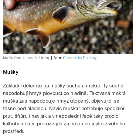
Muškaření (ilustrační foto)
|
foto:
Fotobanka Pixabay
Mušky
Základní dělení je na mušky suché a mokré. Ty suché
napodobují hmyz plovoucí po hladině. Takzvaná mokrá
muška zas napodobuje hmyz utopený, objevující se
těsně pod hladinou. Navíc muškař potřebuje speciální
prut, šňůru i naviják a v neposlední řadě taky brodící
kalhoty a boty, protože jde za rybou do jejího životního
prostředí.