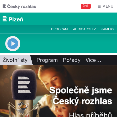
Přejít k hlavnímu obsahu
MENU
ŽIVĚ
PROGRAM
AUDIOARCHIV
KAMERY
Životní styl
Program
Pořady
Více
…