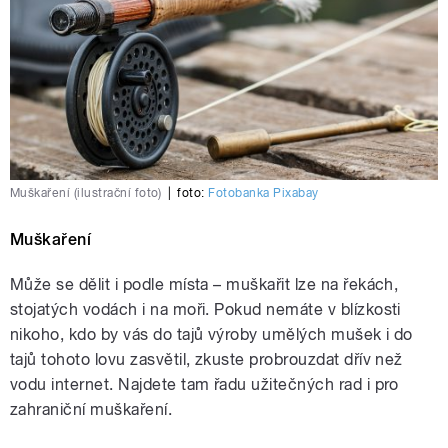
Muškaření (ilustrační foto)
|
foto:
Fotobanka Pixabay
Muškaření
Může se dělit i podle místa – muškařit lze na řekách,
stojatých vodách i na moři. Pokud nemáte v blízkosti
nikoho, kdo by vás do tajů výroby umělých mušek i do
tajů tohoto lovu zasvětil, zkuste probrouzdat dřív než
vodu internet. Najdete tam řadu užitečných rad i pro
zahraniční muškaření.