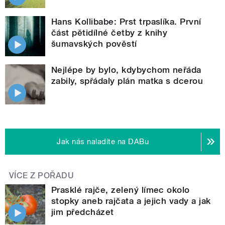
Hans Kollibabe: Prst trpaslíka. První
část pětidílné četby z knihy
šumavských pověstí
Nejlépe by bylo, kdybychom neřáda
zabily, spřádaly plán matka s dcerou
Jak nás naladíte na DABu
VÍCE Z POŘADU
Prasklé rajče, zelený límec okolo
stopky aneb rajčata a jejich vady a jak
jim předcházet