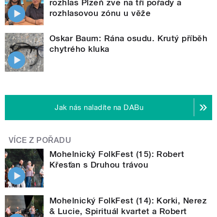
rozhlas Plzeň zve na tři pořady a
rozhlasovou zónu u věže
Oskar Baum: Rána osudu. Krutý příběh
chytrého kluka
Jak nás naladíte na DABu
VÍCE Z POŘADU
Mohelnický FolkFest (15): Robert
Křesťan s Druhou trávou
Mohelnický FolkFest (14): Korki, Nerez
& Lucie, Spirituál kvartet a Robert