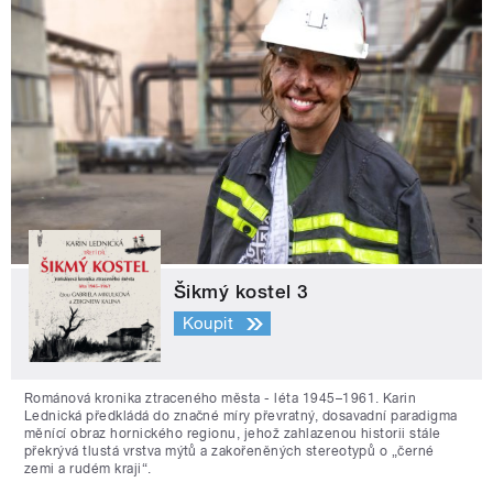
Šikmý kostel 3
Koupit
Románová kronika ztraceného města - léta 1945–1961. Karin
Lednická předkládá do značné míry převratný, dosavadní paradigma
měnící obraz hornického regionu, jehož zahlazenou historii stále
překrývá tlustá vrstva mýtů a zakořeněných stereotypů o „černé
zemi a rudém kraji“.