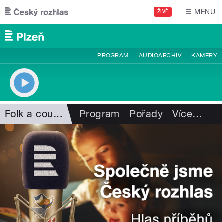
Přejít k hlavnímu obsahu
MENU
ŽIVĚ
PROGRAM
AUDIOARCHIV
KAMERY
Folk a country
Program
Pořady
Více
…