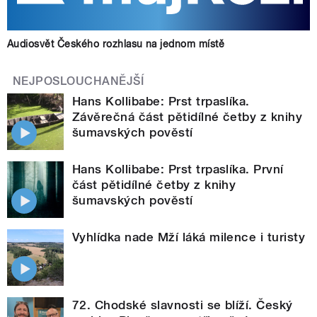
Audiosvět Českého rozhlasu na jednom místě
NEJPOSLOUCHANĚJŠÍ
Hans Kollibabe: Prst trpaslíka.
Závěrečná část pětidílné četby z knihy
šumavských pověstí
Hans Kollibabe: Prst trpaslíka. První
část pětidílné četby z knihy
šumavských pověstí
Vyhlídka nade Mží láká milence i turisty
72. Chodské slavnosti se blíží. Český