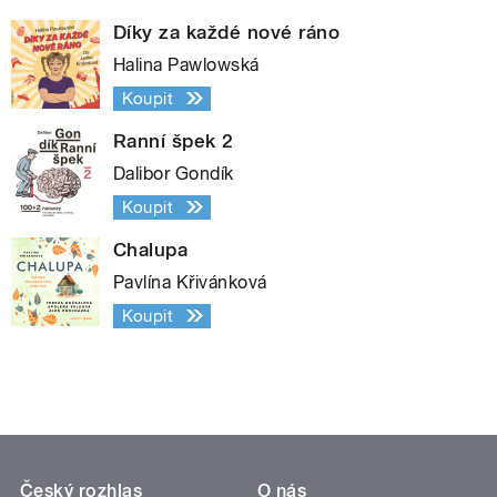
Díky za každé nové ráno
Halina Pawlowská
Koupit
Ranní špek 2
Dalibor Gondík
Koupit
Chalupa
Pavlína Křivánková
Koupit
Český rozhlas
O nás