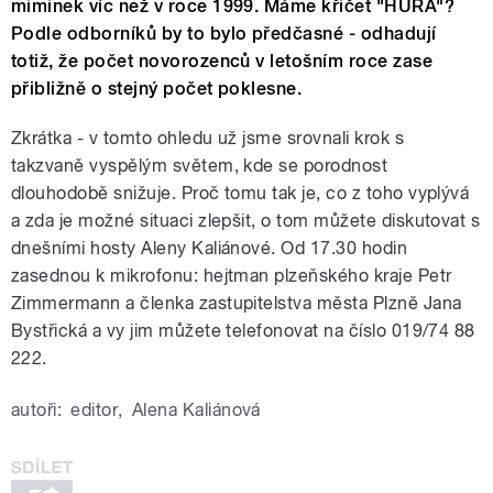
miminek víc než v roce 1999. Máme křičet "HURÁ"?
Podle odborníků by to bylo předčasné - odhadují
totiž, že počet novorozenců v letošním roce zase
přibližně o stejný počet poklesne.
Zkrátka - v tomto ohledu už jsme srovnali krok s
takzvaně vyspělým světem, kde se porodnost
dlouhodobě snižuje. Proč tomu tak je, co z toho vyplývá
a zda je možné situaci zlepšit, o tom můžete diskutovat s
dnešními hosty Aleny Kaliánové. Od 17.30 hodin
zasednou k mikrofonu: hejtman plzeňského kraje Petr
Zimmermann a členka zastupitelstva města Plzně Jana
Bystřická a vy jim můžete telefonovat na číslo 019/74 88
222.
autoři:
editor
,
Alena Kaliánová