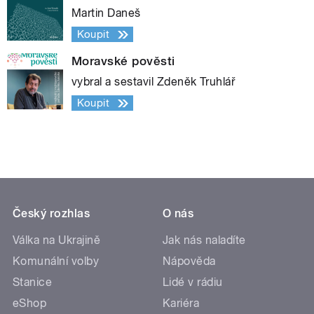
Martin Daneš
Koupit
Moravské pověsti
vybral a sestavil Zdeněk Truhlář
Koupit
Český rozhlas
O nás
Válka na Ukrajině
Jak nás naladíte
Komunální volby
Nápověda
Stanice
Lidé v rádiu
eShop
Kariéra