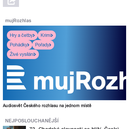
mujRozhlas
Hry a četby
Krimi
Pohádky
Pořady
Živé vysílání
Audiosvět Českého rozhlasu na jednom místě
NEJPOSLOUCHANĚJŠÍ