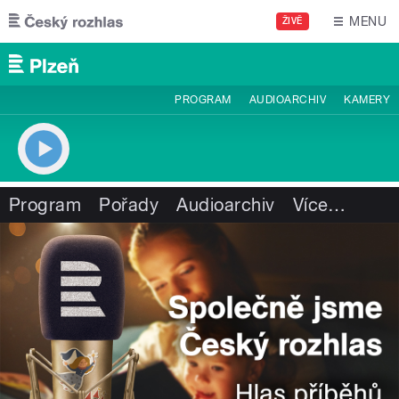
Přejít k hlavnímu obsahu
MENU
ŽIVĚ
PROGRAM
AUDIOARCHIV
KAMERY
Program
Pořady
Audioarchiv
Více
…