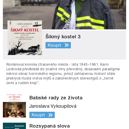
Šikmý kostel 3
Koupit
Románová kronika ztraceného města - léta 1945–1961. Karin
Lednická předkládá do značné míry převratný, dosavadní paradigma
měnící obraz hornického regionu, jehož zahlazenou historii stále
překrývá tlustá vrstva mýtů a zakořeněných stereotypů o „černé
zemi a rudém kraji“.
Babské rady ze života
Jaroslava Vykoupilová
Koupit
Rozsypaná slova