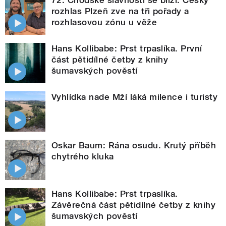
72. Chodské slavnosti se blíží. Český
rozhlas Plzeň zve na tři pořady a
rozhlasovou zónu u věže
Hans Kollibabe: Prst trpaslíka. První
část pětidílné četby z knihy
šumavských pověstí
Vyhlídka nade Mží láká milence i turisty
Oskar Baum: Rána osudu. Krutý příběh
chytrého kluka
Hans Kollibabe: Prst trpaslíka.
Závěrečná část pětidílné četby z knihy
šumavských pověstí