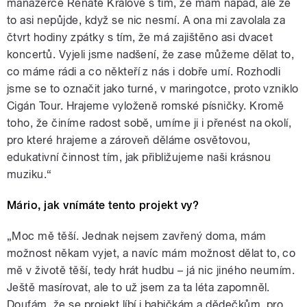
manažerce Renatě Králové s tím, že mám nápad, ale že
to asi nepůjde, když se nic nesmí. A ona mi zavolala za
čtvrt hodiny zpátky s tím, že má zajištěno asi dvacet
koncertů. Vyjeli jsme nadšení, že zase můžeme dělat to,
co máme rádi a co někteří z nás i dobře umí. Rozhodli
jsme se to označit jako turné, v maringotce, proto vzniklo
Cigán Tour. Hrajeme vyloženě romské písničky. Kromě
toho, že činíme radost sobě, umíme ji i přenést na okolí,
pro které hrajeme a zároveň děláme osvětovou,
edukativní činnost tím, jak přibližujeme naši krásnou
muziku.“
Mário, jak vnímáte tento projekt vy?
„Moc mě těší. Jednak nejsem zavřený doma, mám
možnost někam vyjet, a navíc mám možnost dělat to, co
mě v životě těší, tedy hrát hudbu – já nic jiného neumím.
Ještě masírovat, ale to už jsem za ta léta zapomněl.
Doufám, že se projekt líbí i babičkám a dědečkům, pro