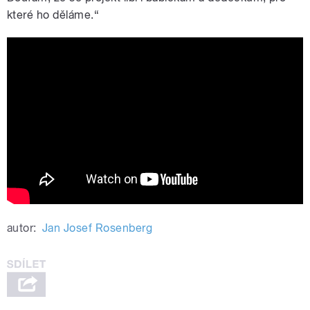
které ho děláme.“
Bára Hrzánová, Mário Bihári a Cigan
Tour
autor:
Jan Josef Rosenberg