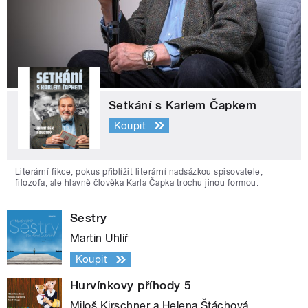
Setkání s Karlem Čapkem
Koupit
Literární fikce, pokus přiblížit literární nadsázkou spisovatele,
filozofa, ale hlavně člověka Karla Čapka trochu jinou formou.
Sestry
Martin Uhlíř
Koupit
Hurvínkovy příhody 5
Miloš Kirschner a Helena Štáchová