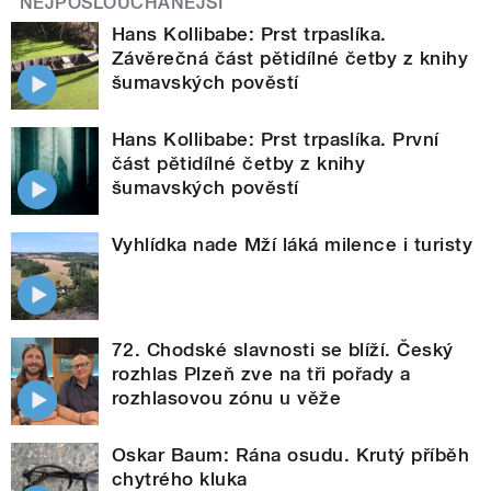
NEJPOSLOUCHANĚJŠÍ
Hans Kollibabe: Prst trpaslíka.
Závěrečná část pětidílné četby z knihy
šumavských pověstí
Hans Kollibabe: Prst trpaslíka. První
část pětidílné četby z knihy
šumavských pověstí
Vyhlídka nade Mží láká milence i turisty
72. Chodské slavnosti se blíží. Český
rozhlas Plzeň zve na tři pořady a
rozhlasovou zónu u věže
Oskar Baum: Rána osudu. Krutý příběh
chytrého kluka