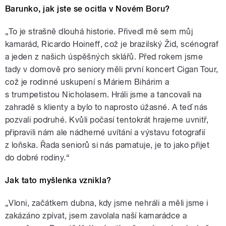
Barunko, jak jste se ocitla v Novém Boru?
„To je strašně dlouhá historie. Přivedl mě sem můj
kamarád, Ricardo Hoineff, což je brazilský Žid, scénograf
a jeden z našich úspěšných sklářů. Před rokem jsme
tady v domově pro seniory měli první koncert Cigan Tour,
což je rodinné uskupení s Máriem Bihárim a
s trumpetistou Nicholasem. Hráli jsme a tancovali na
zahradě s klienty a bylo to naprosto úžasné. A teď nás
pozvali podruhé. Kvůli počasí tentokrát hrajeme uvnitř,
připravili nám ale nádherné uvítání a výstavu fotografií
z loňska. Řada seniorů si nás pamatuje, je to jako přijet
do dobré rodiny.“
Jak tato myšlenka vznikla?
„Vloni, začátkem dubna, kdy jsme nehráli a měli jsme i
zakázáno zpívat, jsem zavolala naší kamarádce a