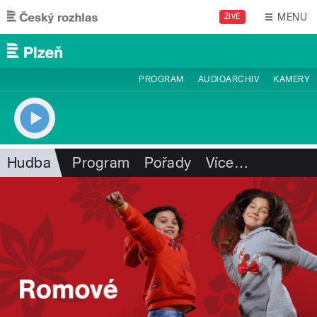
Přejít k hlavnímu obsahu
MENU
ŽIVĚ
PROGRAM
AUDIOARCHIV
KAMERY
Hudba
Program
Pořady
Více
…