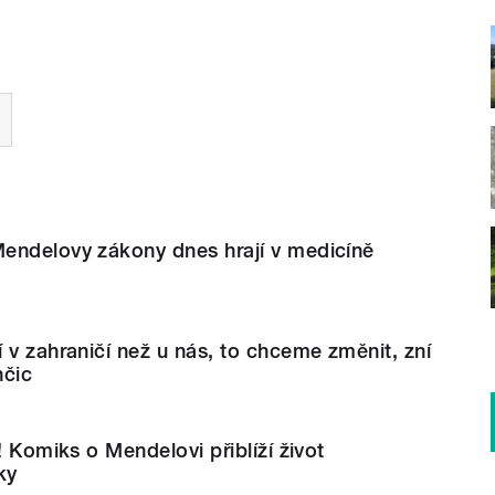
endelovy zákony dnes hrají v medicíně
 v zahraničí než u nás, to chceme změnit, zní
nčic
! Komiks o Mendelovi přiblíží život
ky