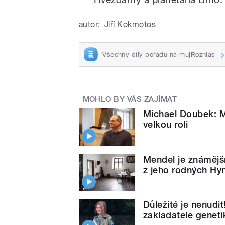
autor:
Jiří Kokmotos
Všechny díly pořadu na mujRozhlas
MOHLO BY VÁS ZAJÍMAT
Michael Doubek: M
velkou roli
Mendel je známější
z jeho rodných Hy
Důležité je nenudit
zakladatele geneti