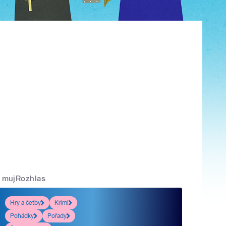
mujRozhlas
Hry a četby
Krimi
Pohádky
Pořady