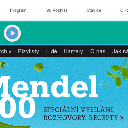
Program
mujRozhlas
Stanice
O r
rchiv
Playlisty
Lidé
Kamery
O nás
Jak ná