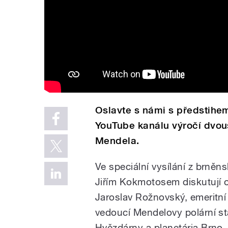
Oslavte s námi s předstihe
YouTube kanálu výročí dvo
Mendela.
Ve speciální vysílání z brně
Jiřím Kokmotosem diskutují 
Jaroslav Rožnovský, emeritní
vedoucí Mendelovy polární sta
Hvězdárny a planetária Brno.