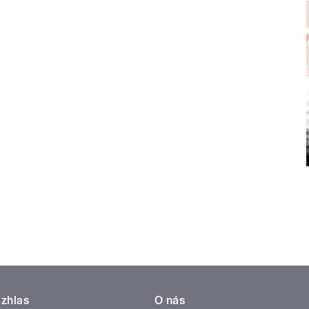
zhlas
O nás