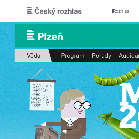
Přejít k hlavnímu obsahu
iRozhlas
Věda
Program
Pořady
Audioa