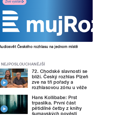
Živé vysílání
Audiosvět Českého rozhlasu na jednom místě
NEJPOSLOUCHANĚJŠÍ
72. Chodské slavnosti se
blíží. Český rozhlas Plzeň
zve na tři pořady a
rozhlasovou zónu u věže
Hans Kollibabe: Prst
trpaslíka. První část
pětidílné četby z knihy
šumavských pověstí