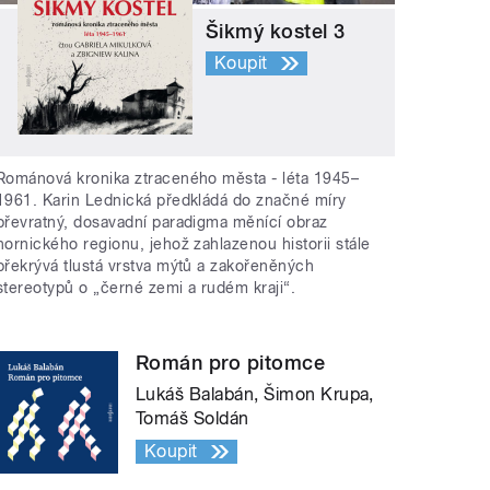
Šikmý kostel 3
Koupit
Románová kronika ztraceného města - léta 1945–
1961. Karin Lednická předkládá do značné míry
převratný, dosavadní paradigma měnící obraz
hornického regionu, jehož zahlazenou historii stále
překrývá tlustá vrstva mýtů a zakořeněných
stereotypů o „černé zemi a rudém kraji“.
Román pro pitomce
Lukáš Balabán, Šimon Krupa,
Tomáš Soldán
Koupit