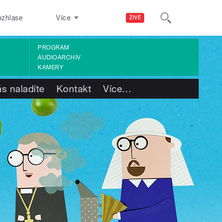
ozhlase
Více
ŽIVĚ
PROGRAM
AUDIOARCHIV
KAMERY
s naladíte
Kontakt
Více
…