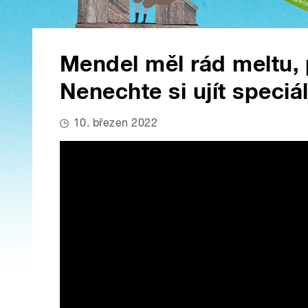
Mendel měl rád meltu, 
Nenechte si ujít speciá
10. březen 2022