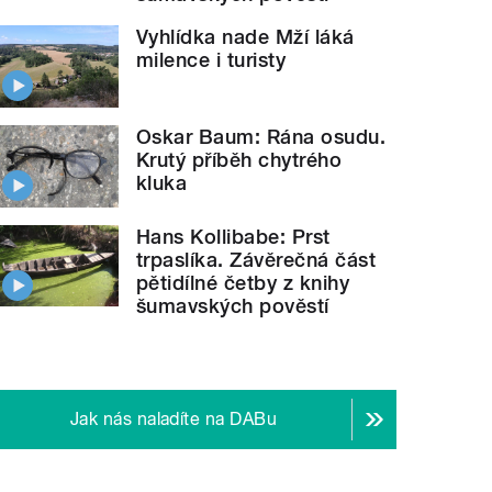
Vyhlídka nade Mží láká
milence i turisty
Oskar Baum: Rána osudu.
Krutý příběh chytrého
kluka
Hans Kollibabe: Prst
trpaslíka. Závěrečná část
pětidílné četby z knihy
šumavských pověstí
Jak nás naladíte na DABu