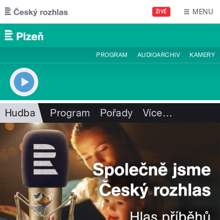
Přejít k hlavnímu obsahu
MENU
ŽIVĚ
PROGRAM
AUDIOARCHIV
KAMERY
Hudba
Program
Pořady
Více
…