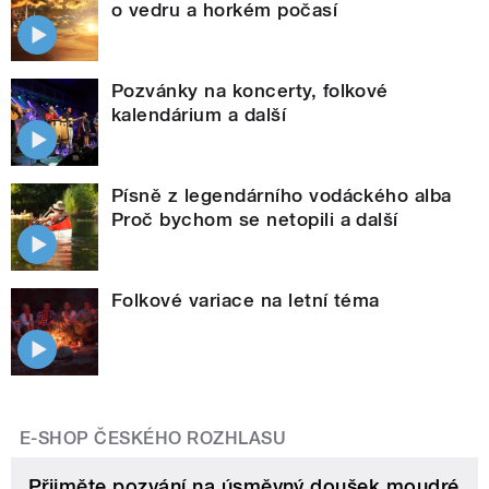
o vedru a horkém počasí
Pozvánky na koncerty, folkové
kalendárium a další
Písně z legendárního vodáckého alba
Proč bychom se netopili a další
Folkové variace na letní téma
E-SHOP ČESKÉHO ROZHLASU
Přijměte pozvání na úsměvný doušek moudré