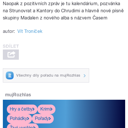
Naopak z pozitivních zpráv je tu kalendárium, pozvánka
na Strunovrat a Kantory do Chrudimi a hlavně nové písně
skupiny Madalen z nového alba s názvem Časem
autor:
Vít Troníček
Všechny díly pořadu na mujRozhlas
mujRozhlas
Hry a četby
Krimi
Pohádky
Pořady
Živé vysílání