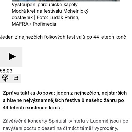
Vystoupení pardubické kapely
Modrá kref na festivalu Mohelnický
dostavník | Foto: Luděk Peřina,
MAFRA / Profimedia
Jeden z nejhezčích folkových festivalů po 44 letech končí
58:03
Zpráva takřka Jobova: jeden z nejhezčích, nejstarších
a hlavně nejvýznamnějších festivalů našeho žánru po
44 letech existence končí.
Závěrečné koncerty Spirituál kvintetu v Lucerně jsou i po
navýšení počtu z deseti na čtrnáct téměř vyprodány.