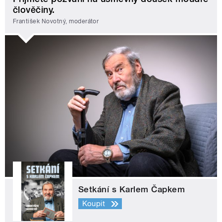
člověčiny.
František Novotný, moderátor
Setkání s Karlem Čapkem
Koupit