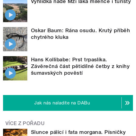
Vyhlídka nade Mží láká milence i turisty
Oskar Baum: Rána osudu. Krutý příběh
chytrého kluka
Hans Kollibabe: Prst trpaslíka.
Závěrečná část pětidílné četby z knihy
šumavských pověstí
Jak nás naladíte na DABu
VÍCE Z POŘADU
Slunce pálící i fata morgana. Písničky