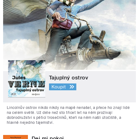
Tajuplný ostrov
Koupit
Lincolnův ostrov nikdo nikdy na mapě nenašel, a přece ho znají lidé
na celém světě. Už déle než sto třicet let na něm prožívají
dobrodružství s pěticí trosečníků, kteří na něm našli útočiště, a
hlavně nejedno tajemství.
Dej mi pokoj