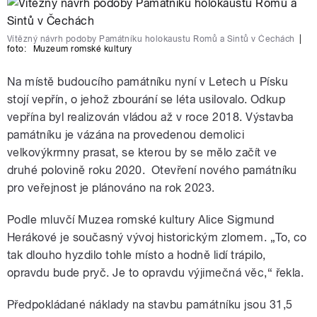
Vítězný návrh podoby Památníku holokaustu Romů a Sintů v Čechách
|
foto:
Muzeum romské kultury
Na místě budoucího památníku nyní v Letech u Písku
stojí vepřín, o jehož zbourání se léta usilovalo. Odkup
vepřína byl realizován vládou až v roce 2018. Výstavba
památníku je vázána na provedenou demolici
velkovýkrmny prasat, se kterou by se mělo začít ve
druhé polovině roku 2020. Otevření nového památníku
pro veřejnost je plánováno na rok 2023.
Podle mluvčí Muzea romské kultury Alice Sigmund
Herákové je současný vývoj historickým zlomem. „To, co
tak dlouho hyzdilo tohle místo a hodně lidí trápilo,
opravdu bude pryč. Je to opravdu výjimečná věc,“ řekla.
Předpokládané náklady na stavbu památníku jsou 31,5