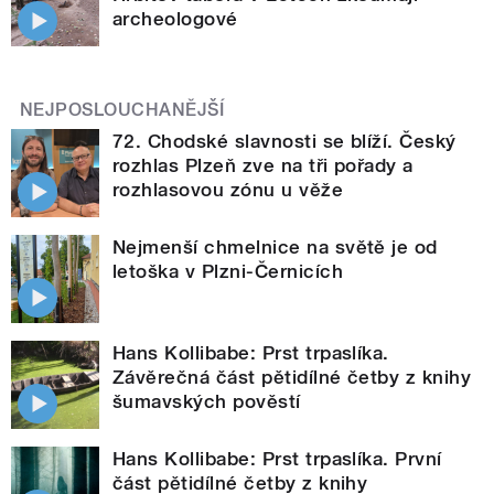
archeologové
NEJPOSLOUCHANĚJŠÍ
72. Chodské slavnosti se blíží. Český
rozhlas Plzeň zve na tři pořady a
rozhlasovou zónu u věže
Nejmenší chmelnice na světě je od
letoška v Plzni-Černicích
Hans Kollibabe: Prst trpaslíka.
Závěrečná část pětidílné četby z knihy
šumavských pověstí
Hans Kollibabe: Prst trpaslíka. První
část pětidílné četby z knihy