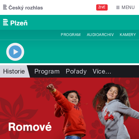
Přejít k hlavnímu obsahu
MENU
ŽIVĚ
PROGRAM
AUDIOARCHIV
KAMERY
Historie
Program
Pořady
Více
…