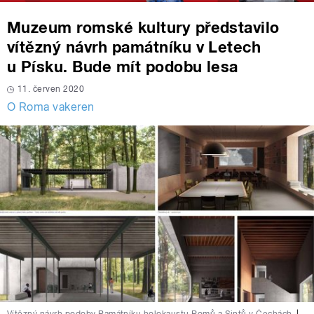
Muzeum romské kultury představilo
vítězný návrh památníku v Letech
u Písku. Bude mít podobu lesa
11. červen 2020
O Roma vakeren
Vítězný návrh podoby Památníku holokaustu Romů a Sintů v Čechách
|