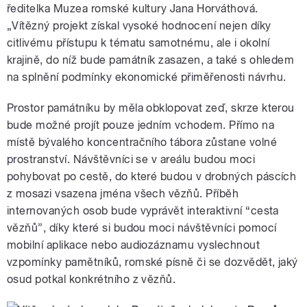
ředitelka Muzea romské kultury Jana Horváthová.
„Vítězný projekt získal vysoké hodnocení nejen díky
citlivému přístupu k tématu samotnému, ale i okolní
krajině, do níž bude památník zasazen, a také s ohledem
na splnění podmínky ekonomické přiměřenosti návrhu.
Prostor památníku by měla obklopovat zeď, skrze kterou
bude možné projít pouze jedním vchodem. Přímo na
místě bývalého koncentračního tábora zůstane volné
prostranství. Návštěvníci se v areálu budou moci
pohybovat po cestě, do které budou v drobných páscích
z mosazi vsazena jména všech vězňů. Příběh
internovaných osob bude vyprávět interaktivní “cesta
vězňů”, díky které si budou moci návštěvníci pomocí
mobilní aplikace nebo audiozáznamu vyslechnout
vzpomínky pamětníků, romské písně či se dozvědět, jaký
osud potkal konkrétního z vězňů.