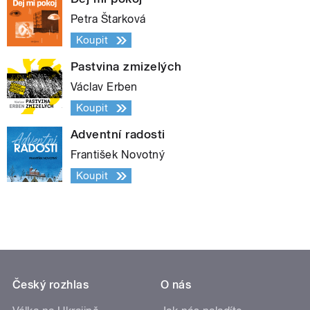
Petra Štarková
Koupit
Pastvina zmizelých
Václav Erben
Koupit
Adventní radosti
František Novotný
Koupit
Český rozhlas
O nás