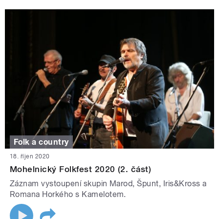
Folk a country
18. říjen 2020
Mohelnický Folkfest 2020 (2. část)
Záznam vystoupení skupin Marod, Špunt, Iris&Kross a
Romana Horkého s Kamelotem.