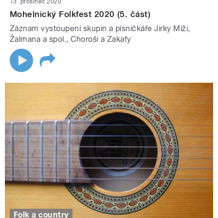
13. prosinec 2020
Mohelnický Folkfest 2020 (5. část)
Záznam vystoupení skupin a písničkáře Jirky Míži,
Žalmana a spol., Choroši a Zakafy
Folk a country