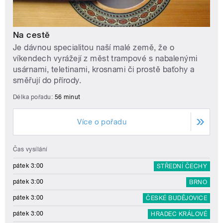
Na cestě
Je dávnou specialitou naší malé země, že o
víkendech vyrážejí z měst trampové s nabalenými
usárnami, teletinami, krosnami či prostě baťohy a
směřují do přírody.
Délka pořadu:
56 minut
Více o pořadu
Čas vysílání
pátek 3:00
STŘEDNÍ ČECHY
pátek 3:00
BRNO
pátek 3:00
ČESKÉ BUDĚJOVICE
pátek 3:00
HRADEC KRÁLOVÉ