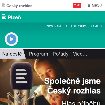
Přejít k hlavnímu obsahu
MENU
ŽIVĚ
PROGRAM
AUDIOARCHIV
KAMERY
Na cestě
Program
Pořady
Více
…