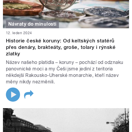
Návraty do minulosti
12. leden 2024
Historie české koruny: Od keltských statérů
přes denáry, brakteáty, groše, tolary i rýnské
zlatky
Název našeho platidla – koruny – pochází od odznaku
panovnické moci a my Češi jsme jediní z teritoria
někdejší Rakousko-Uherské monarchie, kteří název
měny nikdy nezměnili.