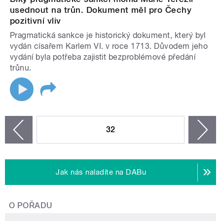
usednout na trůn. Dokument měl pro Čechy
pozitivní vliv
Pragmatická sankce je historický dokument, který byl
vydán císařem Karlem VI. v roce 1713. Důvodem jeho
vydání byla potřeba zajistit bezproblémové předání
trůnu.
STRÁNKY
32
n
zí
Jak nás naladíte na DABu
O POŘADU