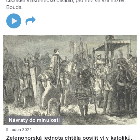
císařské vlastenecké divadlo, pro něž se vžil název
Bouda.
Návraty do minulosti
9. leden 2024
Zelenohorská jednota chtěla posílit vliv katolíků.