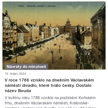
Návraty do minulosti
10. leden 2024
V roce 1786 vzniklo na dnešním Václavském
náměstí divadlo, které hrálo česky. Dostalo
název Bouda
V květnu roku 1786 vzniklo na pražském Koňském
trhu, dnešním Václavském náměstí, Královské-