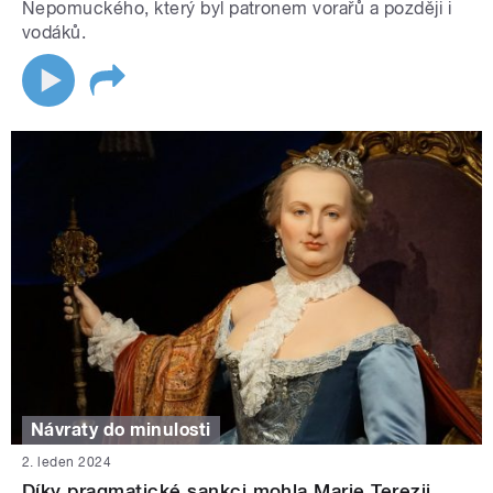
Nepomuckého, který byl patronem vorařů a později i
vodáků.
Návraty do minulosti
2. leden 2024
Díky pragmatické sankci mohla Marie Terezii