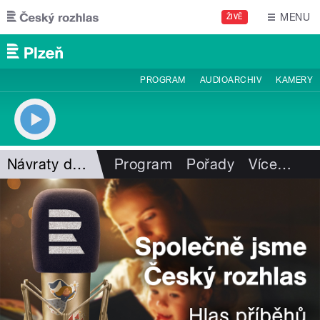
Přejít k hlavnímu obsahu
MENU
ŽIVĚ
PROGRAM
AUDIOARCHIV
KAMERY
Návraty do minulosti
Program
Pořady
Více
…