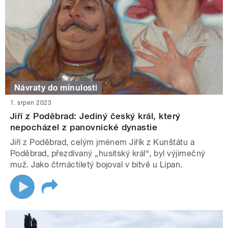
Návraty do minulosti
1. srpen 2023
Jiří z Poděbrad: Jediný český král, který
nepocházel z panovnické dynastie
Jiří z Poděbrad, celým jménem Jiřík z Kunštátu a
Poděbrad, přezdívaný „husitský král“, byl výjimečný
muž. Jako čtrnáctiletý bojoval v bitvě u Lipan.