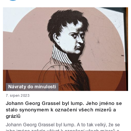
Návraty do minulosti
7. srpen 2023
Johann Georg Grassel byl lump. Jeho jméno se
stalo synonymem k označení všech mizerů a
grázlů
Johann Georg Grassel byl lump. A to tak velký, že se