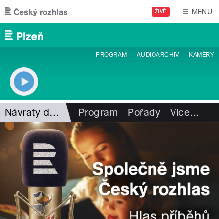
Přejít k hlavnímu obsahu
MENU
ŽIVĚ
PROGRAM
AUDIOARCHIV
KAMERY
Návraty do minulosti
Program
Pořady
Více
…