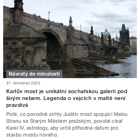
Návraty do minulosti
31. červenec 2023
Karlův most je unikátní sochařskou galerií pod
širým nebem. Legenda o vejcích v maltě není
pravdivá
Poté, co povodně strhly Juditin most spojující Malou
Stranu se Starým Městem pražským, povolal císař
Karel IV. astrology, aby určili příhodné datum pro
stavbu mostu nového.