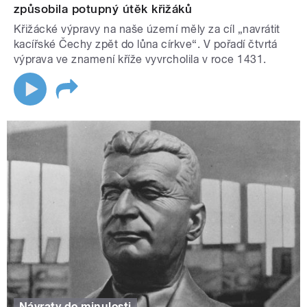
způsobila potupný útěk křižáků
Křižácké výpravy na naše území měly za cíl „navrátit
kacířské Čechy zpět do lůna církve“. V pořadí čtvrtá
výprava ve znamení kříže vyvrcholila v roce 1431.
Návraty do minulosti