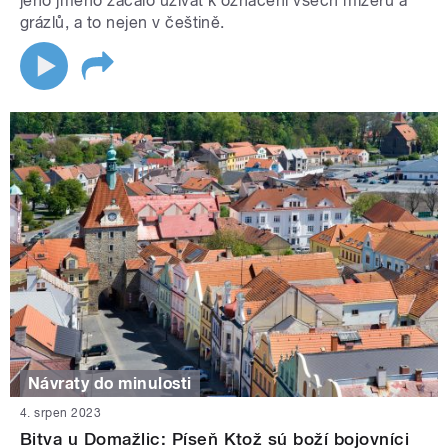
jeho jméno začalo užívat k označení všech mizerů a
grázlů, a to nejen v češtině.
Návraty do minulosti
4. srpen 2023
Bitva u Domažlic: Píseň Ktož sú boží bojovníci