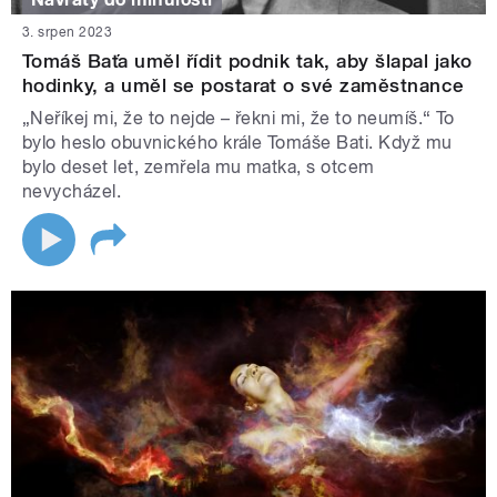
3. srpen 2023
Tomáš Baťa uměl řídit podnik tak, aby šlapal jako
hodinky, a uměl se postarat o své zaměstnance
„Neříkej mi, že to nejde – řekni mi, že to neumíš.“ To
bylo heslo obuvnického krále Tomáše Bati. Když mu
bylo deset let, zemřela mu matka, s otcem
nevycházel.