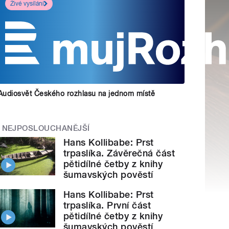
Živé vysílání
Audiosvět Českého rozhlasu na jednom místě
NEJPOSLOUCHANĚJŠÍ
Hans Kollibabe: Prst
trpaslíka. Závěrečná část
pětidílné četby z knihy
šumavských pověstí
Hans Kollibabe: Prst
trpaslíka. První část
pětidílné četby z knihy
šumavských pověstí