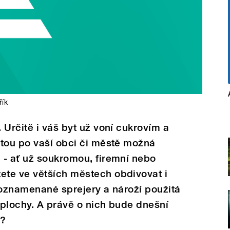
řík
 Určitě i váš byt už voní cukrovím a
stou po vaší obci či městě možná
 - ať už soukromou, firemní nebo
te ve větších městech obdivovat i
poznamenané sprejery a nároží použitá
í plochy. A právě o nich bude dnešní
"?