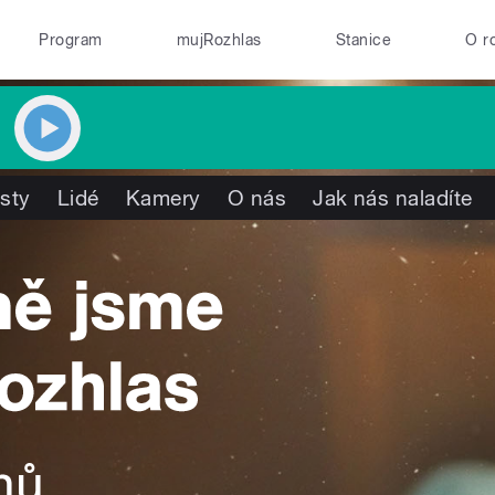
Program
mujRozhlas
Stanice
O r
isty
Lidé
Kamery
O nás
Jak nás naladíte