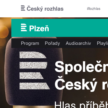
Přejít k hlavnímu obsahu
iRozhlas
Program
Pořady
Audioarchiv
Playl