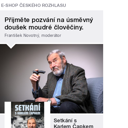
E-SHOP ČESKÉHO ROZHLASU
Přijměte pozvání na úsměvný
doušek moudré člověčiny.
František Novotný, moderátor
Setkání s
Karlem Čapkem