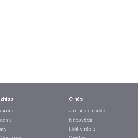
zhlas
O nás
ysílání
Jak nás naladíte
rchiv
Nápověda
sty
Lidé v rádiu