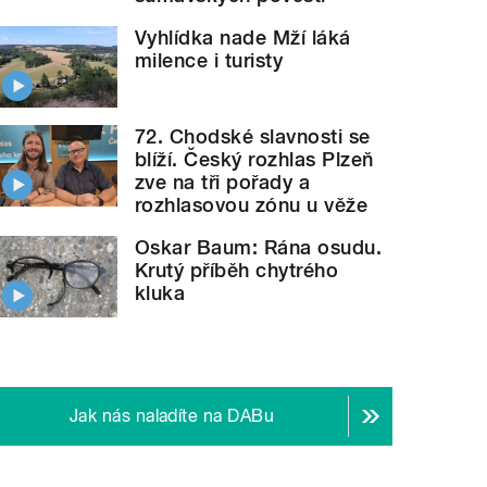
Vyhlídka nade Mží láká
milence i turisty
72. Chodské slavnosti se
blíží. Český rozhlas Plzeň
zve na tři pořady a
rozhlasovou zónu u věže
Oskar Baum: Rána osudu.
Krutý příběh chytrého
kluka
Jak nás naladíte na DABu