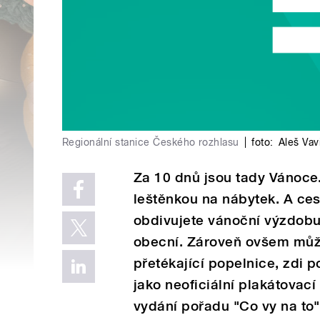
Regionální stanice Českého rozhlasu
|
foto:
Aleš Vav
Za 10 dnů jsou tady Vánoce.
leštěnkou na nábytek. A ce
obdivujete vánoční výzdobu
obecní. Zároveň ovšem může
přetékající popelnice, zdi 
jako neoficiální plakátovac
vydání pořadu "Co vy na to