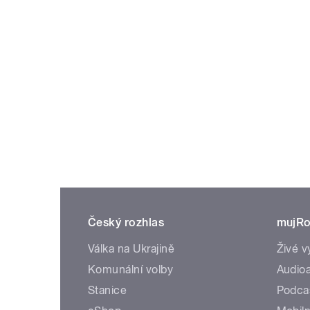
Český rozhlas
mujRo
Válka na Ukrajině
Živé v
Komunální volby
Audioa
Stanice
Podca