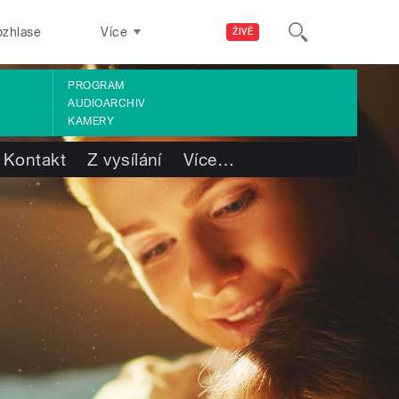
ozhlase
Více
ŽIVĚ
PROGRAM
AUDIOARCHIV
KAMERY
Kontakt
Z vysílání
Více
…