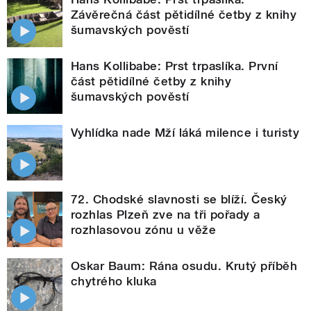
Závěrečná část pětidílné četby z knihy
šumavských pověstí
Hans Kollibabe: Prst trpaslíka. První
část pětidílné četby z knihy
šumavských pověstí
Vyhlídka nade Mží láká milence i turisty
72. Chodské slavnosti se blíží. Český
rozhlas Plzeň zve na tři pořady a
rozhlasovou zónu u věže
Oskar Baum: Rána osudu. Krutý příběh
chytrého kluka