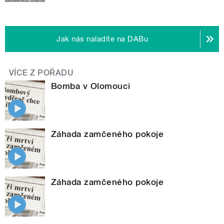
Jak nás naladíte na DABu
VÍCE Z POŘADU
Bomba v Olomouci
Záhada zamčeného pokoje
Záhada zamčeného pokoje