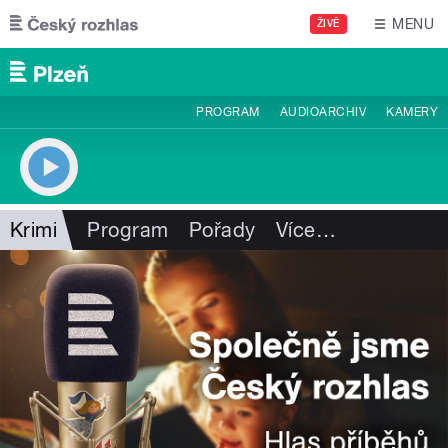
Přejít k hlavnímu obsahu
MENU
ŽIVĚ
PROGRAM
AUDIOARCHIV
KAMERY
Krimi
Program
Pořady
Více
…