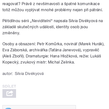
reagovat? Právě z nevšímavosti a špatné komunikace
totiž můžou vyplývat mnohé problémy nejen při pátrání.
Pětidílnou sérii „Neviditelní“ napsala Silvia Divékyová na
základě skutečných událostí, identity osob jsou
změněny.
Osoby a obsazení: Petr Komůrka, novinář (Marek Hurák),
Eva Záborská, archivářka (Taťána Janevová), vypravěč
(Aleš Zbořil). Dramaturgie: Hana Hložková, režie: Lukáš
Kopecký, zvukový mistr: Michal Zelinka.
autor:
Silvia Divékyová