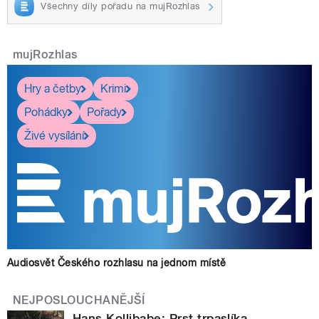
Všechny díly pořadu na mujRozhlas
mujRozhlas
Hry a četby
Krimi
Pohádky
Pořady
Živé vysílání
Audiosvět Českého rozhlasu na jednom místě
NEJPOSLOUCHANĚJŠÍ
Hans Kollibabe: Prst trpaslíka.