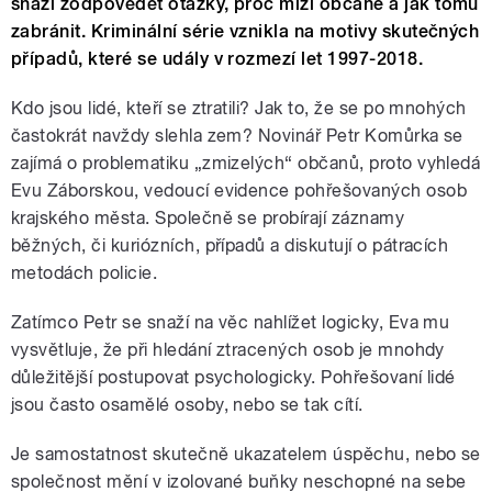
snaží zodpovědět otázky, proč mizí občané a jak tomu
zabránit. Kriminální série vznikla na motivy skutečných
případů, které se udály v rozmezí let 1997-2018.
Kdo jsou lidé, kteří se ztratili? Jak to, že se po mnohých
častokrát navždy slehla zem? Novinář Petr Komůrka se
zajímá o problematiku „zmizelých“ občanů, proto vyhledá
Evu Záborskou, vedoucí evidence pohřešovaných osob
krajského města. Společně se probírají záznamy
běžných, či kuriózních, případů a diskutují o pátracích
metodách policie.
Zatímco Petr se snaží na věc nahlížet logicky, Eva mu
vysvětluje, že při hledání ztracených osob je mnohdy
důležitější postupovat psychologicky. Pohřešovaní lidé
jsou často osamělé osoby, nebo se tak cítí.
Je samostatnost skutečně ukazatelem úspěchu, nebo se
společnost mění v izolované buňky neschopné na sebe