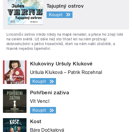
Tajuplný ostrov
Koupit
Lincolnův ostrov nikdo nikdy na mapě nenašel, a přece ho znají lidé
na celém světě. Už déle než sto třicet let na něm prožívají
dobrodružství s pěticí trosečníků, kteří na něm našli útočiště, a
hlavně nejedno tajemství.
Klukoviny Uršuly Klukové
Uršula Kluková – Patrik Rozehnal
Koupit
Pohřbeni zaživa
Vít Vencl
Koupit
Kost
Bára Dočkalová