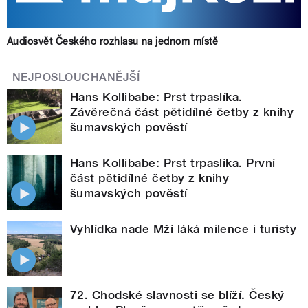
Audiosvět Českého rozhlasu na jednom místě
NEJPOSLOUCHANĚJŠÍ
Hans Kollibabe: Prst trpaslíka.
Závěrečná část pětidílné četby z knihy
šumavských pověstí
Hans Kollibabe: Prst trpaslíka. První
část pětidílné četby z knihy
šumavských pověstí
Vyhlídka nade Mží láká milence i turisty
72. Chodské slavnosti se blíží. Český