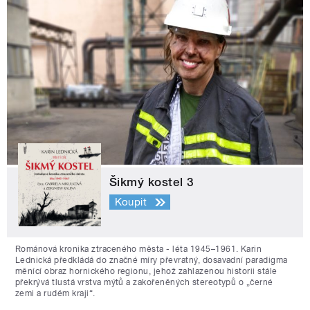
Šikmý kostel 3
Koupit
Románová kronika ztraceného města - léta 1945–1961. Karin
Lednická předkládá do značné míry převratný, dosavadní paradigma
měnící obraz hornického regionu, jehož zahlazenou historii stále
překrývá tlustá vrstva mýtů a zakořeněných stereotypů o „černé
zemi a rudém kraji“.