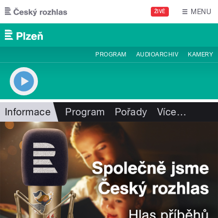
Přejít k hlavnímu obsahu
MENU
ŽIVĚ
PROGRAM
AUDIOARCHIV
KAMERY
Informace
Program
Pořady
Více
…