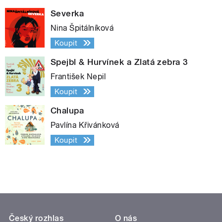
Severka
Nina Špitálníková
Koupit
Spejbl & Hurvínek a Zlatá zebra 3
František Nepil
Koupit
Chalupa
Pavlína Křivánková
Koupit
Český rozhlas
O nás