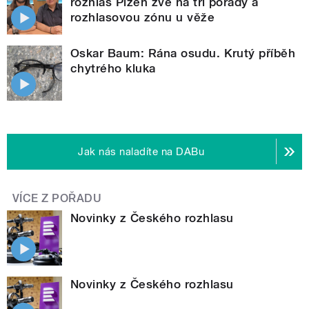
rozhlas Plzeň zve na tři pořady a
rozhlasovou zónu u věže
Oskar Baum: Rána osudu. Krutý příběh
chytrého kluka
Jak nás naladíte na DABu
VÍCE Z POŘADU
Novinky z Českého rozhlasu
Novinky z Českého rozhlasu