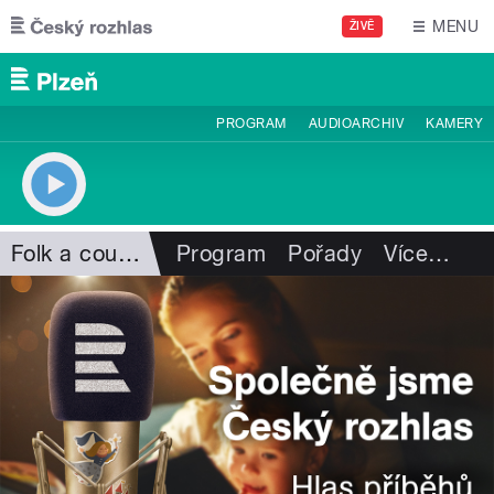
Přejít k hlavnímu obsahu
MENU
ŽIVĚ
PROGRAM
AUDIOARCHIV
KAMERY
Folk a country
Program
Pořady
Více
…