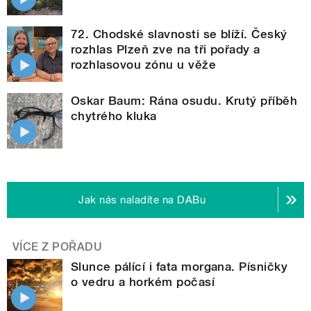
72. Chodské slavnosti se blíží. Český
rozhlas Plzeň zve na tři pořady a
rozhlasovou zónu u věže
Oskar Baum: Rána osudu. Krutý příběh
chytrého kluka
Jak nás naladíte na DABu
VÍCE Z POŘADU
Slunce pálící i fata morgana. Písničky
o vedru a horkém počasí