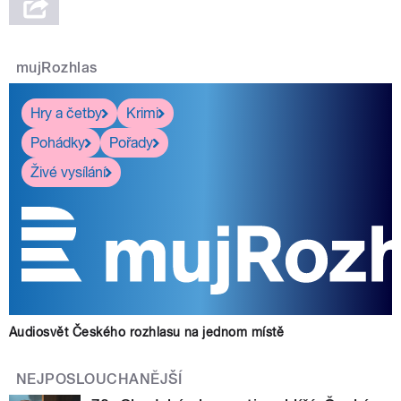
mujRozhlas
Hry a četby
Krimi
Pohádky
Pořady
Živé vysílání
Audiosvět Českého rozhlasu na jednom místě
NEJPOSLOUCHANĚJŠÍ