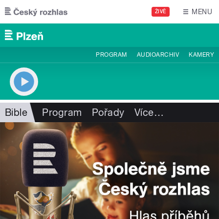
Přejít k hlavnímu obsahu
MENU
ŽIVĚ
PROGRAM
AUDIOARCHIV
KAMERY
Bible
Program
Pořady
Více
…