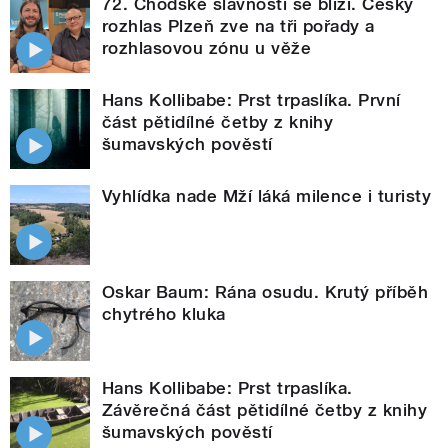
72. Chodské slavnosti se blíží. Český
rozhlas Plzeň zve na tři pořady a
rozhlasovou zónu u věže
Hans Kollibabe: Prst trpaslíka. První
část pětidílné četby z knihy
šumavských pověstí
Vyhlídka nade Mží láká milence i turisty
Oskar Baum: Rána osudu. Krutý příběh
chytrého kluka
Hans Kollibabe: Prst trpaslíka.
Závěrečná část pětidílné četby z knihy
šumavských pověstí