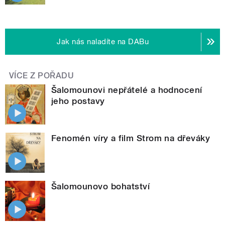
Jak nás naladíte na DABu
VÍCE Z POŘADU
Šalomounovi nepřátelé a hodnocení
jeho postavy
Fenomén víry a film Strom na dřeváky
Šalomounovo bohatství