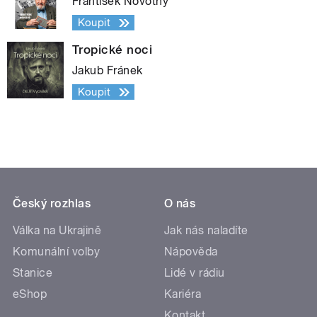
František Novotný
Koupit
Tropické noci
Jakub Fránek
Koupit
Český rozhlas
O nás
Válka na Ukrajině
Jak nás naladíte
Komunální volby
Nápověda
Stanice
Lidé v rádiu
eShop
Kariéra
Kontakt