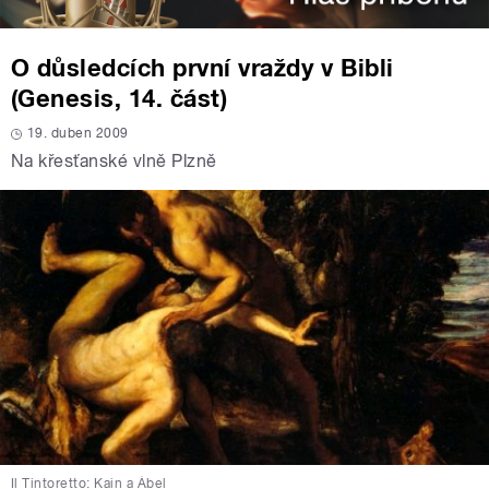
O důsledcích první vraždy v Bibli
(Genesis, 14. část)
19. duben 2009
Na křesťanské vlně Plzně
Il Tintoretto: Kain a Ábel