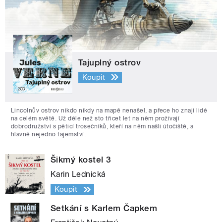
Tajuplný ostrov
Koupit
Lincolnův ostrov nikdo nikdy na mapě nenašel, a přece ho znají lidé
na celém světě. Už déle než sto třicet let na něm prožívají
dobrodružství s pěticí trosečníků, kteří na něm našli útočiště, a
hlavně nejedno tajemství.
Šikmý kostel 3
Karin Lednická
Koupit
Setkání s Karlem Čapkem