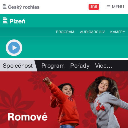
Přejít k hlavnímu obsahu
MENU
ŽIVĚ
PROGRAM
AUDIOARCHIV
KAMERY
Společnost
Program
Pořady
Více
…