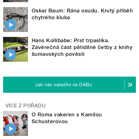
Oskar Baum: Rána osudu. Krutý příběh
chytrého kluka
Hans Kollibabe: Prst trpaslíka.
Závěrečná část pětidílné četby z knihy
šumavských pověstí
Jak nás naladíte na DABu
VÍCE Z POŘADU
O Roma vakeren s Kamilou
Schusterovou