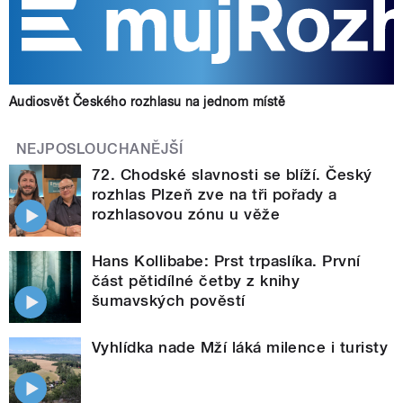
Audiosvět Českého rozhlasu na jednom místě
NEJPOSLOUCHANĚJŠÍ
72. Chodské slavnosti se blíží. Český
rozhlas Plzeň zve na tři pořady a
rozhlasovou zónu u věže
Hans Kollibabe: Prst trpaslíka. První
část pětidílné četby z knihy
šumavských pověstí
Vyhlídka nade Mží láká milence i turisty