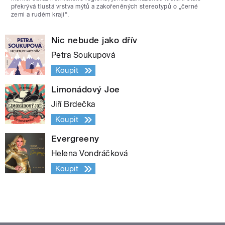
překrývá tlustá vrstva mýtů a zakořeněných stereotypů o „černé
zemi a rudém kraji“.
Nic nebude jako dřív
Petra Soukupová
Koupit
Limonádový Joe
Jiří Brdečka
Koupit
Evergreeny
Helena Vondráčková
Koupit