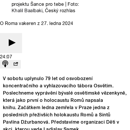
projektu Šance pro tebe | Foto:
Khalil Baalbaki
, Český rozhlas
O Roma vakeren z 27. ledna 2024
24:07
V sobotu uplynulo 79 let od osvobození
koncentračního a vyhlazovacího tábora Osvětim.
Poslechneme vyprávění bývalé osvětimské vězenkyně,
která jako první o holocaustu Romů napsala
knihu. Začátkem ledna zemřela v Praze jedna z
posledních přeživších holokaustu Romů a Sintů
Pavlína Džurbanová. Představíme organizaci Děti v
akci, kterou vede Ladislav Samek.