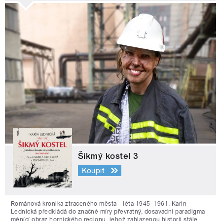
Šikmý kostel 3
Koupit
Románová kronika ztraceného města - léta 1945–1961. Karin
Lednická předkládá do značné míry převratný, dosavadní paradigma
měnící obraz hornického regionu, jehož zahlazenou historii stále