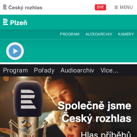
Přejít k hlavnímu obsahu
MENU
ŽIVĚ
PROGRAM
AUDIOARCHIV
KAMERY
Program
Pořady
Audioarchiv
Více
…