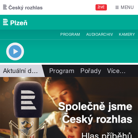
Přejít k hlavnímu obsahu
MENU
ŽIVĚ
PROGRAM
AUDIOARCHIV
KAMERY
Aktuální dění
Program
Pořady
Více
…