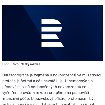
Logo
|
foto:
Český rozhlas
Ultrasonografie je zejména u novorozenců velmi žádoucí,
protože je šetrná a děti nezatěžuje. U nemocných a
především silně nedonošených novorozenců se
vyšetření provádí v inkubátoru přímo na pracovišti
intenzivní péče. Ultrazvukový přístroj proto nesmí být
velký a musí se s ním dobře pohybovat, aby ho mohli