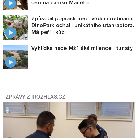
den na zámku Manětín
Způsobil poprask mezi vědci i rodinami:
DinoPark odhalil unikátního utahraptora.
Má peří i kůži
Vyhlídka nade Mží láká milence i turisty
ZPRÁVY Z IROZHLAS.CZ