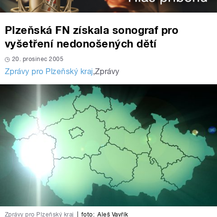
Plzeňská FN získala sonograf pro
vyšetření nedonošených dětí
20. prosinec 2005
Zprávy pro Plzeňský kraj
,
Zprávy
Zprávy pro Plzeňský kraj
|
foto:
Aleš Vavřík