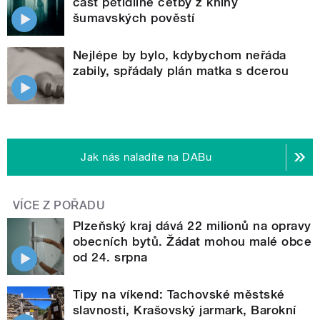
část pětidílné četby z knihy
šumavských pověstí
Nejlépe by bylo, kdybychom neřáda
zabily, spřádaly plán matka s dcerou
Jak nás naladíte na DABu
VÍCE Z POŘADU
Plzeňský kraj dává 22 milionů na opravy
obecních bytů. Žádat mohou malé obce
od 24. srpna
Tipy na víkend: Tachovské městské
slavnosti, Krašovský jarmark, Barokní