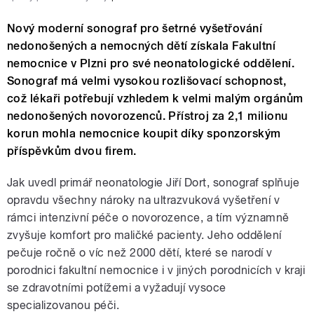
Nový moderní sonograf pro šetrné vyšetřování
nedonošených a nemocných dětí získala Fakultní
nemocnice v Plzni pro své neonatologické oddělení.
Sonograf má velmi vysokou rozlišovací schopnost,
což lékaři potřebují vzhledem k velmi malým orgánům
nedonošených novorozenců. Přístroj za 2,1 milionu
korun mohla nemocnice koupit díky sponzorským
příspěvkům dvou firem.
Jak uvedl primář neonatologie Jiří Dort, sonograf splňuje
opravdu všechny nároky na ultrazvuková vyšetření v
rámci intenzivní péče o novorozence, a tím významně
zvyšuje komfort pro maličké pacienty. Jeho oddělení
pečuje ročně o víc než 2000 dětí, které se narodí v
porodnici fakultní nemocnice i v jiných porodnicích v kraji
se zdravotními potížemi a vyžadují vysoce
specializovanou péči.