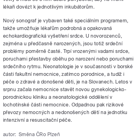
lékaři dovézt k jednotlivým inkubátorům.
Nový sonograf je vybaven také speciálním programem,
takže umožňuje lékařům podrobná a opakovaná
echokardiografická vyšetření srdce. U novorozenců,
zejména u předčasně narozených, jsou totiž srdeční
problémy poměrně časté. Trpí vrozenými vadami srdce,
poruchami přestavby oběhu po narození nebo poruchami
srdečního rytmu. Neonatologie je v současnosti v borské
části fakultní nemocnice, zatímco porodnice, a tudíž i
péče o zdravé a donošené děti, je na Slovanech. Letos v
srpnu začala nemocnice stavět novou gynekologicko-
porodnickou kliniku a neonatologické oddělení v
lochotínské části nemocnice. Odpadnou pak rizikové
převozy nemocných a nedonošených dětí na jednotku
intenzivní a resuscitační péče.
autor:
Směna ČRo Plzeň