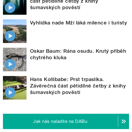
část pětidílné četby z knihy
šumavských pověstí
Vyhlídka nade Mží láká milence i turisty
Oskar Baum: Rána osudu. Krutý příběh
chytrého kluka
Hans Kollibabe: Prst trpaslíka.
Závěrečná část pětidílné četby z knihy
šumavských pověstí
Jak nás naladíte na DABu