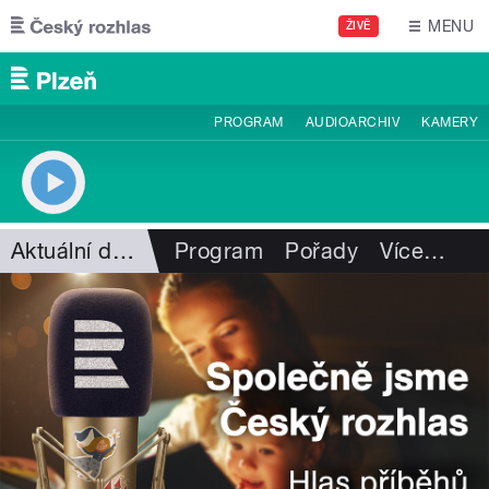
Přejít k hlavnímu obsahu
MENU
ŽIVĚ
PROGRAM
AUDIOARCHIV
KAMERY
Aktuální dění
Program
Pořady
Více
…