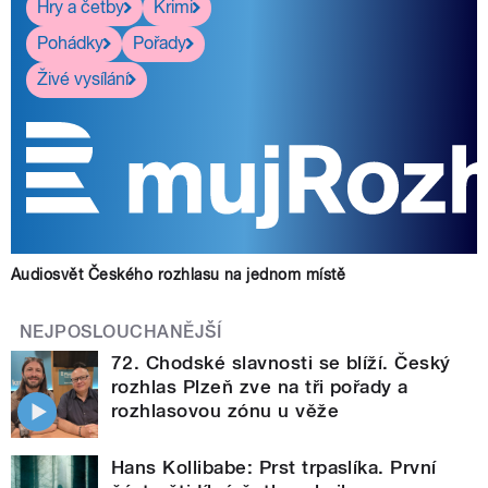
Hry a četby
Krimi
Pohádky
Pořady
Živé vysílání
Audiosvět Českého rozhlasu na jednom místě
NEJPOSLOUCHANĚJŠÍ
72. Chodské slavnosti se blíží. Český
rozhlas Plzeň zve na tři pořady a
rozhlasovou zónu u věže
Hans Kollibabe: Prst trpaslíka. První