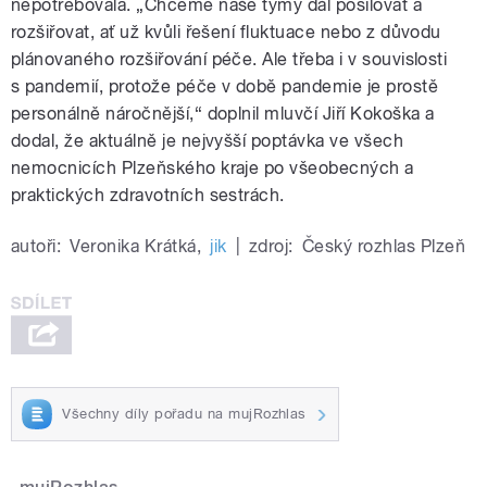
nepotřebovala. „Chceme naše týmy dál posilovat a
rozšiřovat, ať už kvůli řešení fluktuace nebo z důvodu
plánovaného rozšiřování péče. Ale třeba i v souvislosti
s pandemií, protože péče v době pandemie je prostě
personálně náročnější,“ doplnil mluvčí Jiří Kokoška a
dodal, že aktuálně je nejvyšší poptávka ve všech
nemocnicích Plzeňského kraje po všeobecných a
praktických zdravotních sestrách.
autoři:
Veronika Krátká
,
jik
|
zdroj:
Český rozhlas Plzeň
Všechny díly pořadu na mujRozhlas