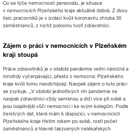
Co se týče nemocnosti personálu, je situace
v nemocnicích Plzeňského kraje aktuálně dobrá. Z dvou
tisíc pracovníků je v izolaci kvůli koronaviru zhruba 30
zaměstnanců, z nichž polovinu tvoří zdravotníci.
Zájem o práci v nemocnicích v Plzeňském
kraji stoupá
Práce zdravotníků je v období pandemie velmi náročná a
mnohdy vyčerpávající, přesto z nemocnic Plzeňského
kraje kvůli tomu neodcházejí. Naopak zájem o tuto práci
se zvyšuje. „V období jednotlivých vln pandemie se
naopak zdravotníci vždy semknou a drží více při sobě a
jsou loajálnější vůči nemocnici i ke svým kolegům. Podle
čerstvých dat, která mám k dispozici, v nemocnicích
Plzeňského kraje třetím rokem po sobě, rostl počet
zaměstnanců a hlavně takzvaných nelékařských