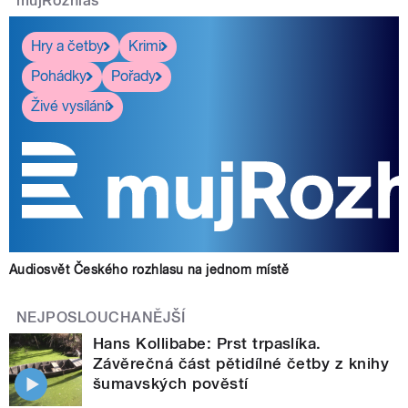
mujRozhlas
Hry a četby
Krimi
Pohádky
Pořady
Živé vysílání
Audiosvět Českého rozhlasu na jednom místě
NEJPOSLOUCHANĚJŠÍ
Hans Kollibabe: Prst trpaslíka.
Závěrečná část pětidílné četby z knihy
šumavských pověstí