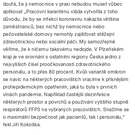
doufá, že ji nemocnice v praxi nebudou muset vůbec
aplikovat „Pracovní karanténu vláda vytvořila z toho
důvodu, že by se infekcí koronaviru nakazila většina
zaměstnanců, bez nichž by nemocnice nebo
pečovatelské domovy nemohly zajišťovat stěžejní
zdravotnickou nebo sociální péči. My samozřejmě
věříme, že k ničemu takovému nedojde. V Plzeňském
kraji je ve srovnání s ostatními regiony Česka jedno z
nejvyšších čísel proočkovanosti zdravotnického
personálu, a to přes 80 procent. Kvůli variantě omikron
se navíc na některých pracovištích vracíme k přísnějším
protiepidemickým opatřením, jaká tu byla v prvních
vlnách pandemie. Například častější dezinfekce
některých prostor a povrchů a používání vyššího stupně
respirátorů FFP3 na vybraných pracovištích. Snažíme se
o maximální bezpečnost jak pacientů, tak i personálu,“
řekl Jiří Kokoška.