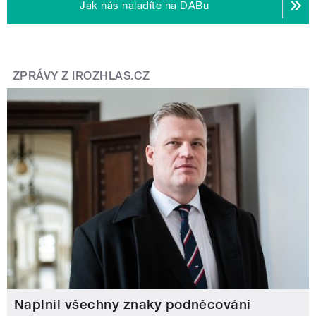
Jak nás naladíte na DABu
ZPRÁVY Z IROZHLAS.CZ
Naplnil všechny znaky podněcování