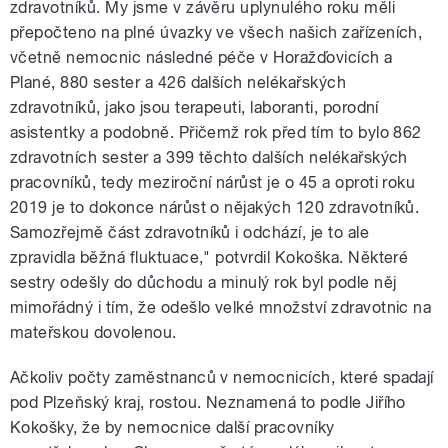
zdravotníků. My jsme v závěru uplynulého roku měli
přepočteno na plné úvazky ve všech našich zařízeních,
včetně nemocnic následné péče v Horažďovicích a
Plané, 880 sester a 426 dalších nelékařských
zdravotníků, jako jsou terapeuti, laboranti, porodní
asistentky a podobně. Přičemž rok před tím to bylo 862
zdravotních sester a 399 těchto dalších nelékařských
pracovníků, tedy meziroční nárůst je o 45 a oproti roku
2019 je to dokonce nárůst o nějakých 120 zdravotníků.
Samozřejmě část zdravotníků i odchází, je to ale
zpravidla běžná fluktuace," potvrdil Kokoška. Některé
sestry odešly do důchodu a minulý rok byl podle něj
mimořádný i tím, že odešlo velké množství zdravotnic na
mateřskou dovolenou.
Ačkoliv počty zaměstnanců v nemocnicích, které spadají
pod Plzeňský kraj, rostou. Neznamená to podle Jiřího
Kokošky, že by nemocnice další pracovníky