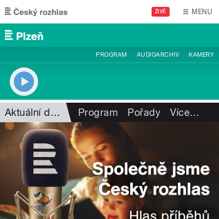
Přejít k hlavnímu obsahu
MENU
ŽIVĚ
PROGRAM
AUDIOARCHIV
KAMERY
Aktuální dění
Program
Pořady
Více
…