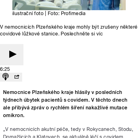
ilustrační foto | Foto: Profimedia
V nemocnicích Plzeňského kraje mohly být zrušeny některé
covidové lůžkové stanice. Poslechněte si víc
6:25
Nemocnice Plzeňského kraje hlásily v posledních
týdnech úbytek pacientů s covidem. V těchto dnech
ale přibývá zpráv o rychlém šíření nakažlivé mutace
omikron.
„V nemocnicích akutní péče, tedy v Rokycanech, Stodu,
Domažlicích a Klatovech, se aktuálně léčí s covidem