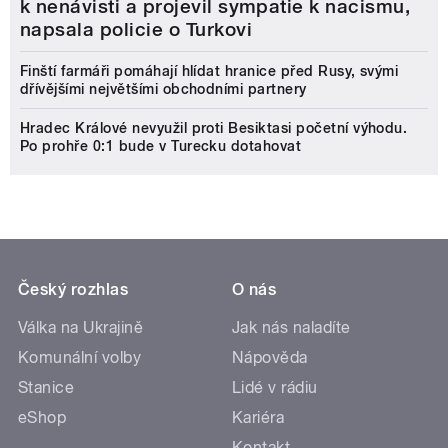
k nenávisti a projevil sympatie k nacismu,
napsala policie o Turkovi
Finští farmáři pomáhají hlídat hranice před Rusy, svými
dřívějšími největšími obchodními partnery
Hradec Králové nevyužil proti Besiktasi početní výhodu.
Po prohře 0:1 bude v Turecku dotahovat
Český rozhlas
O nás
Válka na Ukrajině
Jak nás naladíte
Komunální volby
Nápověda
Stanice
Lidé v rádiu
eShop
Kariéra
Kontakt