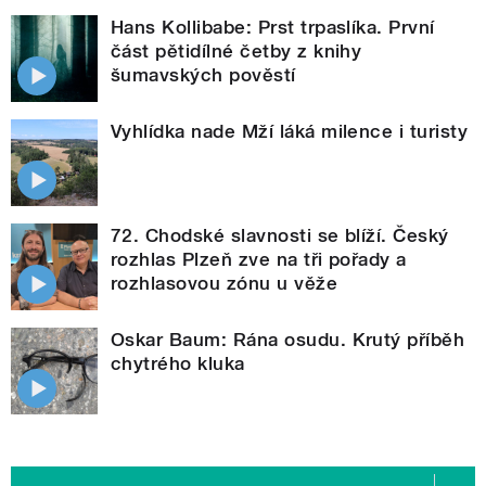
Hans Kollibabe: Prst trpaslíka. První
část pětidílné četby z knihy
šumavských pověstí
Vyhlídka nade Mží láká milence i turisty
72. Chodské slavnosti se blíží. Český
rozhlas Plzeň zve na tři pořady a
rozhlasovou zónu u věže
Oskar Baum: Rána osudu. Krutý příběh
chytrého kluka