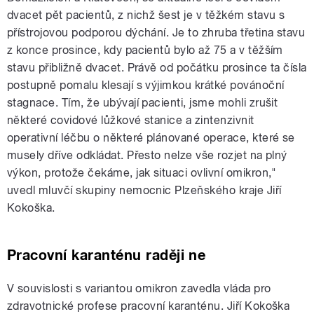
dvacet pět pacientů, z nichž šest je v těžkém stavu s
přístrojovou podporou dýchání. Je to zhruba třetina stavu
z konce prosince, kdy pacientů bylo až 75 a v těžším
stavu přibližně dvacet. Právě od počátku prosince ta čísla
postupně pomalu klesají s výjimkou krátké povánoční
stagnace. Tím, že ubývají pacienti, jsme mohli zrušit
některé covidové lůžkové stanice a zintenzivnit
operativní léčbu o některé plánované operace, které se
musely dříve odkládat. Přesto nelze vše rozjet na plný
výkon, protože čekáme, jak situaci ovlivní omikron,"
uvedl mluvčí skupiny nemocnic Plzeňského kraje Jiří
Kokoška.
Pracovní karanténu raději ne
V souvislosti s variantou omikron zavedla vláda pro
zdravotnické profese pracovní karanténu. Jiří Kokoška